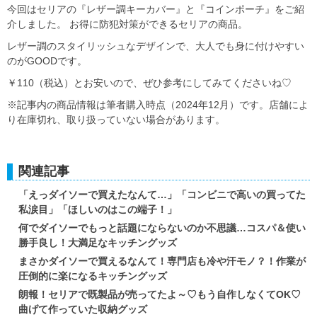
今回はセリアの『レザー調キーカバー』と『コインポーチ』をご紹
介しました。 お得に防犯対策ができるセリアの商品。
レザー調のスタイリッシュなデザインで、大人でも身に付けやすい
のがGOODです。
￥110（税込）とお安いので、ぜひ参考にしてみてくださいね♡
※記事内の商品情報は筆者購入時点（2024年12月）です。店舗によ
り在庫切れ、取り扱っていない場合があります。
関連記事
「えっダイソーで買えたなんて…」「コンビニで高いの買ってた
私涙目」「ほしいのはこの端子！」
何でダイソーでもっと話題にならないのか不思議…コスパ＆使い
勝手良し！大満足なキッチングッズ
まさかダイソーで買えるなんて！専門店も冷や汗モノ？！作業が
圧倒的に楽になるキッチングッズ
朗報！セリアで既製品が売ってたよ～♡もう自作しなくてOK♡
曲げて作っていた収納グッズ