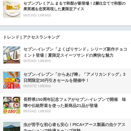
セブンプレミアム まるで和梨が新登場！2層仕立てで和梨の
果実感を忠実再現した夏限定アイス
08月10日 11時30分
トレンド | アクセスランキング
セブン‐イレブン「よくばりサンド」シリーズ新作チョコ
ミント登場｜夏限定スイーツサンドの爽快な魅力
08月06日 11時30分
セブン‐イレブン「からあげ棒」「アメリカンドッグ」3
日間限定30円引きセールを開催中！
08月07日 11時30分
長野県150周年記念フェアがセブン-イレブンで開催 味
噌や伝統野菜を使った新商品21品が登場
08月04日 11時30分
虫が苦手な初心者も安心！PICA×アース製薬の虫ケアス
テーションで快適キャンプ体験