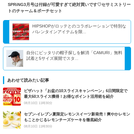
SPRiNG3月号は付録が可愛すぎて絶対買いです♡セサミストリー
トのチャーム＆ポーチセット
HIPSHOPがロッテとのコラボレーションで特別な
バレンタインアイテムを限...
自分にピッタリの帽子探しを解消「CAMURI」無料
試着と5サイズ展開でスタ...
あわせて読みたい記事
ピザハット「お盆の10スライスキャンペーン」6日間限定で
最大60スライス獲得！お得なポイント活用術を紹介
08月10日 11時30分
セブン‐イレブン夏限定レモンスイーツ新発売！爽やかレモン
もことかじるレモンチーズケーキを徹底紹介
08月10日 11時30分