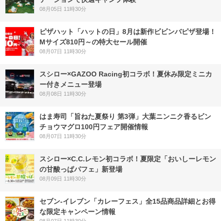
08月05日 11時30分
ピザハット「ハットの日」8月は新作ビビンバピザ登場！
Mサイズ810円～の特大セール開催
08月07日 11時30分
スシロー×GAZOO Racing初コラボ！夏休み限定ミニカ
ー付きメニュー登場
08月08日 11時30分
はま寿司「旨ねた夏祭り 第3弾」大葉ニンニク香るビン
チョウマグロ100円フェア開催情報
08月07日 11時30分
スシロー×C.C.レモン初コラボ！夏限定「おいしーレモン
の甘酸っぱパフェ」新登場
08月09日 11時30分
セブン‐イレブン「カレーフェス」全15品商品詳細とお得
な限定キャンペーン情報