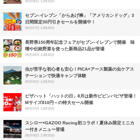
08月06日 11時30分
セブン‐イレブン「からあげ棒」「アメリカンドッグ」3
日間限定30円引きセールを開催中！
08月07日 11時30分
長野県150周年記念フェアがセブン-イレブンで開催 味
噌や伝統野菜を使った新商品21品が登場
08月04日 11時30分
虫が苦手な初心者も安心！PICA×アース製薬の虫ケアス
テーションで快適キャンプ体験
08月05日 11時30分
ピザハット「ハットの日」8月は新作ビビンバピザ登場！
Mサイズ810円～の特大セール開催
08月07日 11時30分
スシロー×GAZOO Racing初コラボ！夏休み限定ミニカ
ー付きメニュー登場
08月08日 11時30分