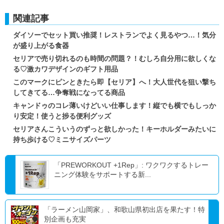
関連記事
ダイソーでセット買い推奨！レストランでよく見るやつ…！気分
が盛り上がる食器
セリアで売り切れるのも時間の問題？！むしろ自分用に欲しくな
る♡激カワデザインのギフト用品
このマークにピンときたら即【セリア】へ！大人世代を狙い撃ち
してきてる…争奪戦になってる商品
キャンドゥのコレ薄いけどいい仕事します！縦でも横でもしっか
り安定！使うと捗る便利グッズ
セリアさんこういうのずっと欲しかった！キーホルダーみたいに
持ち歩ける♡ミニサイズパーツ
「PREWORKOUT +1Rep」: ワクワクするトレー
ニング体験をサポートする新...
「ラーメン山岡家」、和歌山県初出店を果たす！特
別企画も充実