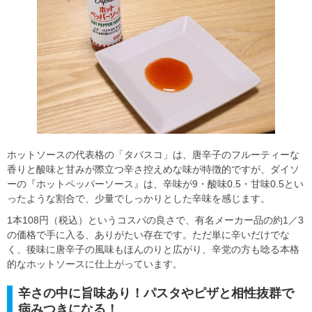
ホットソースの代表格の「タバスコ」は、唐辛子のフルーティーな
香りと酸味と甘みが際立つ辛さ控えめな味が特徴的ですが、ダイソ
ーの『ホットペッパーソース』は、辛味が9・酸味0.5・甘味0.5とい
ったような割合で、少量でしっかりとした辛味を感じます。
1本108円（税込）というコスパの良さで、有名メーカー品の約1／3
の価格で手に入る、ありがたい存在です。ただ単に辛いだけでな
く、後味に唐辛子の風味もほんのりと広がり、辛党の方も唸る本格
的なホットソースに仕上がっています。
辛さの中に旨味あり！パスタやピザと相性抜群で
病みつきになる！