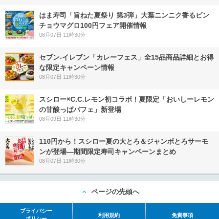
はま寿司「旨ねた夏祭り 第3弾」大葉ニンニク香るビン
チョウマグロ100円フェア開催情報
08月07日 11時30分
セブン‐イレブン「カレーフェス」全15品商品詳細とお得
な限定キャンペーン情報
08月07日 11時30分
スシロー×C.C.レモン初コラボ！夏限定「おいしーレモン
の甘酸っぱパフェ」新登場
08月09日 11時30分
110円から！スシロー夏の大とろ＆ジャンボとろサーモ
ンが登場―期間限定寿司キャンペーンまとめ
08月07日 11時30分
ページの先頭へ
プライバシー
利用規約
免責事項
ポリシー