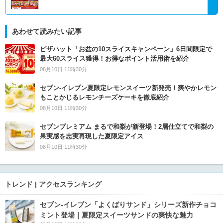
あわせて読みたい記事
ピザハット「お盆の10スライスキャンペーン」6日間限定で
最大60スライス獲得！お得なポイント活用術を紹介
08月10日 11時30分
セブン‐イレブン夏限定レモンスイーツ新発売！爽やかレモン
もことかじるレモンチーズケーキを徹底紹介
08月10日 11時30分
セブンプレミアム まるで和梨が新登場！2層仕立てで和梨の
果実感を忠実再現した夏限定アイス
08月10日 11時30分
トレンド | アクセスランキング
セブン‐イレブン「よくばりサンド」シリーズ新作チョコ
ミント登場｜夏限定スイーツサンドの爽快な魅力