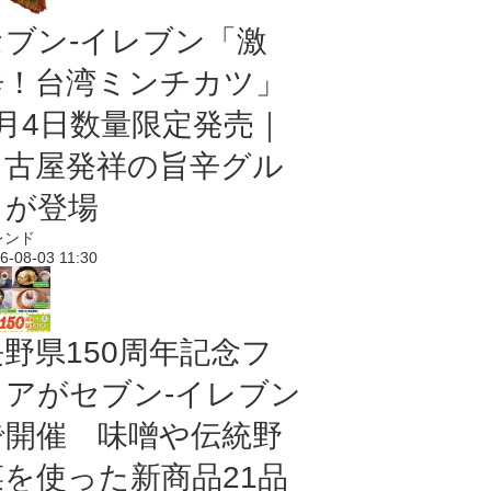
セブン-イレブン「激
辛！台湾ミンチカツ」
8月4日数量限定発売｜
名古屋発祥の旨辛グル
メが登場
レンド
6-08-03 11:30
長野県150周年記念フ
ェアがセブン-イレブン
で開催 味噌や伝統野
菜を使った新商品21品