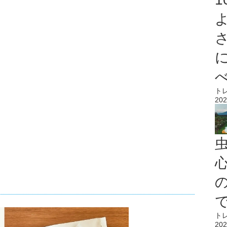
ト
202
心
ト
202