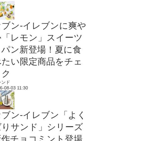
セブン‐イレブンに爽や
か「レモン」スイーツ
＆パン新登場！夏に食
べたい限定商品をチェ
ック
レンド
6-08-03 11:30
セブン‐イレブン「よく
ばりサンド」シリーズ
新作チョコミント登場