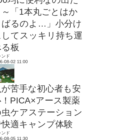
よ～「1本丸ごとはか
さばるのよ…」小分け
にしてスッキリ持ち運
べる板
レンド
6-08-02 11:00
虫が苦手な初心者も安
！PICA×アース製薬
の虫ケアステーション
で快適キャンプ体験
レンド
6-08-05 11:30