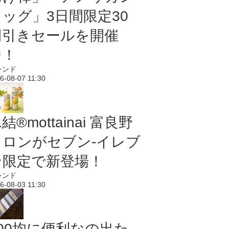
ドッグ」3日間限定30
円引きセールを開催
中！
レンド
6-08-07 11:30
結®mottainai 富良野
メロンがセブン‐イレブ
ン限定で新登場！
レンド
6-08-03 11:30
100均に便利なの出た