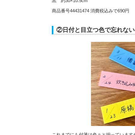
黒 約30×10.5cm
商品番号44431474 消費税込みで690円
②日付と目立つ色で忘れない
これまでにも付箋は色々と揃っています