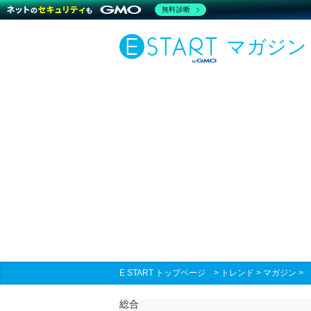
無料診断
マガジン
E START トップページ
>
トレンド
>
マガジン
総合