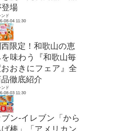
が登場
レンド
6-08-04 11:30
関西限定！和歌山の恵
みを味わう『和歌山毎
度おおきにフェア』全
商品徹底紹介
レンド
6-08-03 11:30
セブン‐イレブン「から
あげ棒」「アメリカン