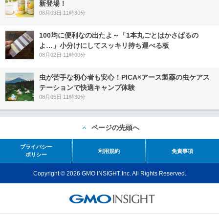
新登場！
08月03日 11時30分
100均に便利なの出たよ～「1本丸ごとはかさばるの
よ…」小分けにしてスッキリ持ち運べる板
08月02日 11時00分
虫が苦手な初心者も安心！PICA×アース製薬の虫ケアス
テーションで快適キャンプ体験
08月05日 11時30分
ページの先頭へ
プライバシー
利用規約
免責事項
ポリシー
Copyright © 2026 GMO INSIGHT Inc. All Rights Reserved.