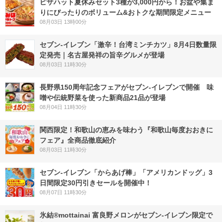
ピザハット夏休みセット3種が3,000円から！お盆や集ま
りにぴったりのボリューム&おトクな期間限定メニュー
08月03日 13時00分
セブン-イレブン「激辛！台湾ミンチカツ」8月4日数量限
定発売｜名古屋発祥の旨辛グルメが登場
08月03日 11時30分
長野県150周年記念フェアがセブン-イレブンで開催 味
噌や伝統野菜を使った新商品21品が登場
08月04日 11時30分
関西限定！和歌山の恵みを味わう『和歌山毎度おおきに
フェア』全商品徹底紹介
08月03日 11時30分
セブン‐イレブン「からあげ棒」「アメリカンドッグ」3
日間限定30円引きセールを開催中！
08月07日 11時30分
氷結®mottainai 富良野メロンがセブン‐イレブン限定で