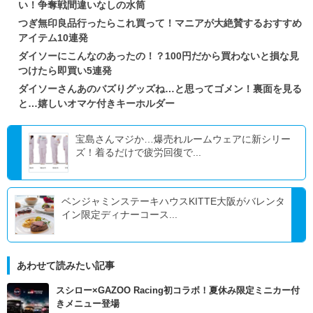
い！争奪戦間違いなしの水筒
つぎ無印良品行ったらこれ買って！マニアが大絶賛するおすすめ
アイテム10連発
ダイソーにこんなのあったの！？100円だから買わないと損な見
つけたら即買い5連発
ダイソーさんあのバズりグッズね…と思ってゴメン！裏面を見る
と…嬉しいオマケ付きキーホルダー
宝島さんマジか…爆売れルームウェアに新シリー
ズ！着るだけで疲労回復で...
ベンジャミンステーキハウスKITTE大阪がバレンタ
イン限定ディナーコース...
あわせて読みたい記事
スシロー×GAZOO Racing初コラボ！夏休み限定ミニカー付
きメニュー登場