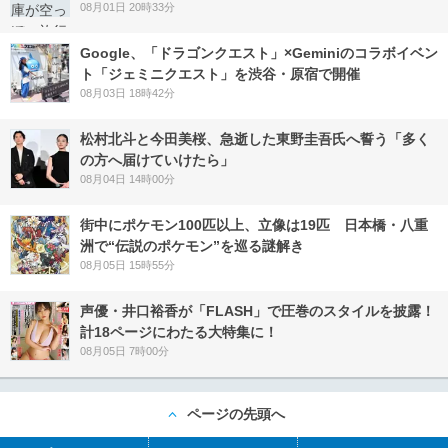
08月01日 20時33分
Google、「ドラゴンクエスト」×Geminiのコラボイベン
ト「ジェミニクエスト」を渋谷・原宿で開催
08月03日 18時42分
松村北斗と今田美桜、急逝した東野圭吾氏へ誓う「多く
の方へ届けていけたら」
08月04日 14時00分
街中にポケモン100匹以上、立像は19匹 日本橋・八重
洲で“伝説のポケモン”を巡る謎解き
08月05日 15時55分
声優・井口裕香が「FLASH」で圧巻のスタイルを披露！
計18ページにわたる大特集に！
08月05日 7時00分
ページの先頭へ