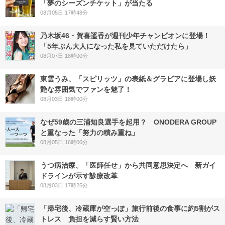
「夢のシーズンチケット」が当たる
08月05日 17時48分
乃木坂46・賀喜遥香が週刊少年チャンピオンに登場！
「5年ぶん大人になった私を見ていただけたら」
08月07日 18時00分
東雲うみ、「スピリッツ」の表紙＆グラビアに登場し妖
艶な雰囲気でファンを魅了！
08月03日 18時00分
なぜ59歳の三浦知良選手を起用？ ONODERA GROUP
と重なった「努力の積み重ね」
08月05日 16時00分
うつ病治療、「医師任せ」から共同意思決定へ 新ガイ
ドラインが示す診療改革
08月03日 17時25分
「帰宅後、冷蔵庫が空っぽ」旅行前後の食事に約5割がス
トレス 負担を減らす賢い方法