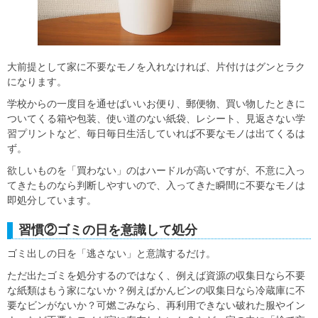
大前提として家に不要なモノを入れなければ、片付けはグンとラク
になります。
学校からの一度目を通せばいいお便り、郵便物、買い物したときに
ついてくる箱や包装、使い道のない紙袋、レシート、見返さない学
習プリントなど、毎日毎日生活していれば不要なモノは出てくるは
ず。
欲しいものを「買わない」のはハードルが高いですが、不意に入っ
てきたものなら判断しやすいので、入ってきた瞬間に不要なモノは
即処分しています。
習慣②ゴミの日を意識して処分
ゴミ出しの日を「逃さない」と意識するだけ。
ただ出たゴミを処分するのではなく、例えば資源の収集日なら不要
な紙類はもう家にないか？例えばかんビンの収集日なら冷蔵庫に不
要なビンがないか？可燃ごみなら、再利用できない破れた服やイン