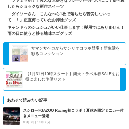
「ファミマ初！」みんな大好きなフレーバーがついに…！食べ逃
したらショックな新作スイーツ
「ダイソーさん…こんなぺら1枚で落ちたら苦労しないっ
て…！」正直侮っていたお掃除グッズ
キャンドゥのシュシュがいい仕事します！髪用ではありません！
雨の日に使うと捗る地味スゴグッズ
サマンサベガからサンリオコラボ登場！新生活を
彩るコレクション
【1月31日10時スタート】楽天トラベル春SALEをお
得に楽しむ準備リスト
あわせて読みたい記事
スシロー×GAZOO Racing初コラボ！夏休み限定ミニカー付
きメニュー登場
08月08日 11時30分