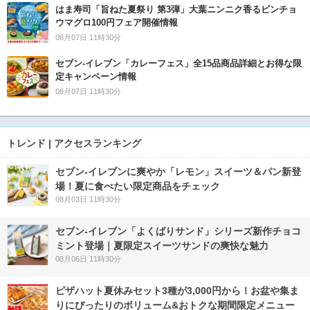
はま寿司「旨ねた夏祭り 第3弾」大葉ニンニク香るビンチョ
ウマグロ100円フェア開催情報
08月07日 11時30分
セブン‐イレブン「カレーフェス」全15品商品詳細とお得な限
定キャンペーン情報
08月07日 11時30分
トレンド | アクセスランキング
セブン‐イレブンに爽やか「レモン」スイーツ＆パン新登
場！夏に食べたい限定商品をチェック
08月03日 11時30分
セブン‐イレブン「よくばりサンド」シリーズ新作チョコ
ミント登場｜夏限定スイーツサンドの爽快な魅力
08月06日 11時30分
ピザハット夏休みセット3種が3,000円から！お盆や集ま
りにぴったりのボリューム&おトクな期間限定メニュー