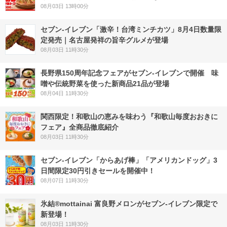
08月03日 13時00分
セブン-イレブン「激辛！台湾ミンチカツ」8月4日数量限
定発売｜名古屋発祥の旨辛グルメが登場
08月03日 11時30分
長野県150周年記念フェアがセブン-イレブンで開催 味
噌や伝統野菜を使った新商品21品が登場
08月04日 11時30分
関西限定！和歌山の恵みを味わう『和歌山毎度おおきに
フェア』全商品徹底紹介
08月03日 11時30分
セブン‐イレブン「からあげ棒」「アメリカンドッグ」3
日間限定30円引きセールを開催中！
08月07日 11時30分
氷結®mottainai 富良野メロンがセブン‐イレブン限定で
新登場！
08月03日 11時30分