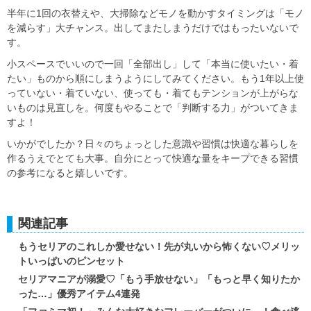
半年に1回の衣替えや、大掃除などモノを動かすタイミングは「モノ
を減らす」大チャンス。出してまたしまうだけではもったいないで
す。
小スペースでいいので一回「全部出し」して「本当に使いたい・着
たい」ものから順にしまうようにしてみてください。もう1年以上使
っていない・着ていない、使っても・着てもテンションが上がらな
いものは見直しを。何度もやることで「判断する力」がついてきま
すよ！
いかがでしたか？日々のちょっとした意識や習慣は快適な暮らしを
作るうえでとても大事。自分にとって快適な量をキープできる習慣
の参考になると嬉しいです。
関連記事
もうセリアのこれしか愛せない！先が丸いから怖くない♡メリッ
トいっぱいのピンセット
セリアマニアが溺愛♡「もう手放せない」「もっと早く知りたか
った…」優秀アイテム4連発