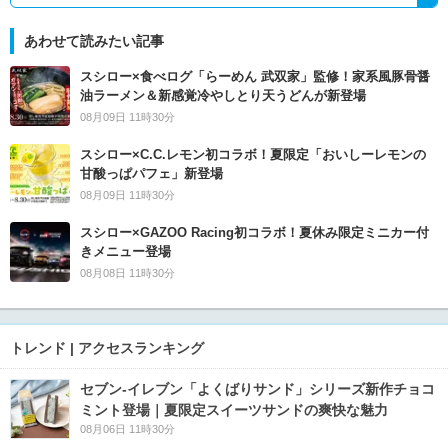
あわせて読みたい記事
スシロー×食べログ「らーめん 武双家」監修！家系風豚骨醤
油ラーメン＆新感覚冷やしとり天うどんが新登場
08月09日 11時30分
スシロー×C.C.レモン初コラボ！夏限定「おいしーレモンの
甘酸っぱパフェ」新登場
08月09日 11時30分
スシロー×GAZOO Racing初コラボ！夏休み限定ミニカー付
きメニュー登場
08月08日 11時30分
トレンド | アクセスランキング
セブン‐イレブン「よくばりサンド」シリーズ新作チョコ
ミント登場｜夏限定スイーツサンドの爽快な魅力
08月06日 11時30分