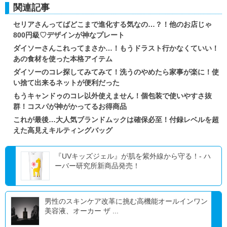
関連記事
セリアさんってばどこまで進化する気なの…？！他のお店じゃ
800円級♡デザインが神なプレート
ダイソーさんこれってまさか…！もうドラスト行かなくていい！
あの食材を使った本格アイテム
ダイソーのコレ探してみてみて！洗うのやめたら家事が楽に！使
い捨て出来るネットが便利だった
もうキャンドゥのコレ以外使えません！個包装で使いやすさ抜
群！コスパが神がかってるお得商品
これが最後…大人気ブランドムックは確保必至！付録レベルを超
えた高見えキルティングバッグ
『UVキッズジェル』が肌を紫外線から守る！- ハ
ーバー研究所新商品発売！
男性のスキンケア改革に挑む高機能オールインワン
美容液、オーカー ザ ...