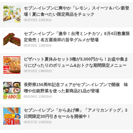
セブン‐イレブンに爽やか「レモン」スイーツ＆パン新登
場！夏に食べたい限定商品をチェック
08月03日 11時30分
セブン-イレブン「激辛！台湾ミンチカツ」8月4日数量限
定発売｜名古屋発祥の旨辛グルメが登場
08月03日 11時30分
ピザハット夏休みセット3種が3,000円から！お盆や集ま
りにぴったりのボリューム&おトクな期間限定メニュー
08月03日 13時00分
長野県150周年記念フェアがセブン-イレブンで開催 味
噌や伝統野菜を使った新商品21品が登場
08月04日 11時30分
セブン‐イレブン「からあげ棒」「アメリカンドッグ」3
日間限定30円引きセールを開催中！
08月07日 11時30分