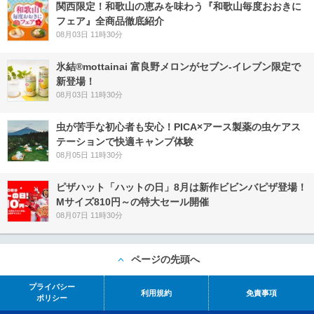
関西限定！和歌山の恵みを味わう『和歌山毎度おおきに
フェア』全商品徹底紹介
08月03日 11時30分
氷結®mottainai 富良野メロンがセブン‐イレブン限定で
新登場！
08月03日 11時30分
虫が苦手な初心者も安心！PICA×アース製薬の虫ケアス
テーションで快適キャンプ体験
08月05日 11時30分
ピザハット「ハットの日」8月は新作ビビンバピザ登場！
Mサイズ810円～の特大セール開催
08月07日 11時30分
ページの先頭へ
プライバシー
利用規約
免責事項
ポリシー