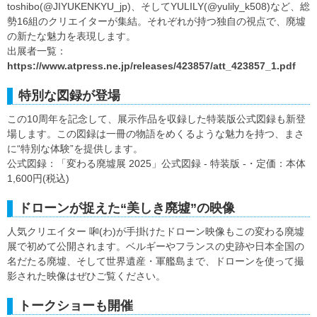
toshibo(@JIYUKENKYU_jp)、そしてYULILY(@yulily_k508)など、総
勢16組のクリエイターが集結。それぞれが持つ独自の視点で、廃墟
の新たな魅力を表現します。
出展者一覧：
https://www.atpress.ne.jp/releases/423857/att_423857_1.pdf
特別な図録が登場
この10周年を記念して、展示作品を収録した特装版公式図録も新登
場します。この図録は一冊の物語をめくるような魅力を持つ、まさ
に“特別な体験”を提供します。
公式図録：「変わる廃墟展 2025」公式図録 - 特装版 -・定価：本体
1,600円(税込)
ドローンが捉えた“美しき廃墟”の映像
人気クリエイター 啝(わ)が手掛けたドローン映像もこの変わる廃墟
展で初めて公開されます。ベルギーやフランスの史跡や日本全国の
名だたる廃墟、そして世界遺産・軍艦島まで、ドローンを使って撮
影された映像はぜひご覧ください。
トークショーも開催