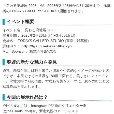
「変わる廃墟展 2025」が、2025年2月28日から3月30日まで、浅草
橋のTODAYS GALLERY STUDIO.で開催されます。
イベント概要
イベント名： 変わる廃墟展 2025
開催期間： 2025年2月28日(金)〜3月30日(日)
会場名： TODAYS GALLERY STUDIO.(東京・浅草橋)
詳細URL：
http://tgs.jp.net/event/haikyo
Main Sponsor： 株式会社BACON
廃墟の新たな魅力を発見
通常、廃墟と聞けば朽ち果てた印象や心霊的なイメージが強いもの
ですが、本展ではその常識を180度「変わる」美しさにフィーチャ
ー。廃墟の持つ別の側面、すなわち美をテーマに、息をのむほどの
写真作品を展示します。
今回の展示作品は？
今回の展示には、Instagramで話題のクリエイター啝
(@neji_maki_dori)や、新進気鋭のアーティスト