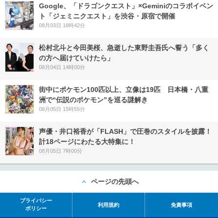
Google、「ドラゴンクエスト」×Geminiのコラボイベン
ト「ジェミニクエスト」を渋谷・原宿で開催
08月03日 18時42分
松村北斗と今田美桜、急逝した東野圭吾氏へ誓う「多く
の方へ届けていけたら」
08月04日 14時00分
街中にポケモン100匹以上、立像は19匹 日本橋・八重
洲で“伝説のポケモン”を巡る謎解き
08月05日 15時55分
声優・井口裕香が「FLASH」で圧巻のスタイルを披露！
計18ページにわたる大特集に！
08月05日 7時00分
ページの先頭へ
プライバシー
利用規約
免責事項
ポリシー