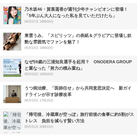
乃木坂46・賀喜遥香が週刊少年チャンピオンに登場！
「5年ぶん大人になった私を見ていただけたら」
08月07日 18時00分
東雲うみ、「スピリッツ」の表紙＆グラビアに登場し妖
艶な雰囲気でファンを魅了！
08月03日 18時00分
なぜ59歳の三浦知良選手を起用？ ONODERA GROUP
と重なった「努力の積み重ね」
08月05日 16時00分
うつ病治療、「医師任せ」から共同意思決定へ 新ガイ
ドラインが示す診療改革
08月03日 17時25分
「帰宅後、冷蔵庫が空っぽ」旅行前後の食事に約5割がス
トレス 負担を減らす賢い方法
08月01日 20時33分