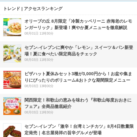
トレンド | アクセスランキング
オリーブの丘 8月限定「冷製カッペリーニ 赤海老のレモ
ンガーリック」新登場！爽やか夏メニューを徹底解説
08月01日 11時30分
セブン‐イレブンに爽やか「レモン」スイーツ＆パン新登
場！夏に食べたい限定商品をチェック
08月03日 11時30分
ピザハット夏休みセット3種が3,000円から！お盆や集ま
りにぴったりのボリューム&おトクな期間限定メニュー
08月03日 13時00分
関西限定！和歌山の恵みを味わう『和歌山毎度おおきに
フェア』全商品徹底紹介
08月03日 11時30分
セブン-イレブン「激辛！台湾ミンチカツ」8月4日数量限
定発売｜名古屋発祥の旨辛グルメが登場