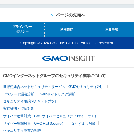
ページの先頭へ
プライバシー
利用規約
免責事項
ポリシー
Copyright © 2026 GMO INSIGHT Inc. All Rights Reserved.
GMOインターネットグループのセキュリティ事業について
世界初総合ネットセキュリティサービス「GMOセキュリティ24」
パスワード漏洩診断
Webサイトリスク診断
セキュリティ相談AIチャットボット
実在証明・盗聴対策
サイバー攻撃対策（GMOサイバーセキュリティ byイエラエ）
サイバー攻撃対策（GMO Flatt Security）
なりすまし対策
セキュリティ事業の軌跡