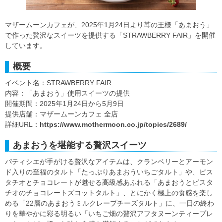
マザームーンカフェが、2025年1月24日より苺の王様「あまおう」
で作った贅沢なスイーツを提供する「STRAWBERRY FAIR」を開催
しています。
概要
イベント名：STRAWBERRY FAIR
内容：「あまおう」使用スイーツの提供
開催期間：2025年1月24日から5月9日
提供店舗：マザームーンカフェ 全店
詳細URL：
https://www.mothermoon.co.jp/topics/2689/
あまおうを堪能する贅沢スイーツ
パティシエが手がける贅沢なアイテムは、クランベリーとアーモン
ド入りの至福のタルト「たっぷりあまおういちごタルト」や、ピス
タチオとチョコレートが魅せる高級感あふれる「あまおうとピスタ
チオのチョコレートズコットタルト」、とにかく極上の食感を楽し
める「22層のあまおうミルクレープチーズタルト」に、一日の終わ
りを華やかに彩る明るい「いちご畑の贅沢アフタヌーンティープレ