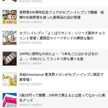
08月03日 11時30分
長野県150周年記念フェアがセブン-イレブンで開催 味
噌や伝統野菜を使った新商品21品が登場
08月04日 11時30分
セブン‐イレブン「よくばりサンド」シリーズ新作チョコ
ミント登場｜夏限定スイーツサンドの爽快な魅力
08月06日 11時30分
100均に便利なの出たよ～「1本丸ごとはかさばるの
よ…」小分けにしてスッキリ持ち運べる板
08月02日 11時00分
氷結®mottainai 富良野メロンがセブン‐イレブン限定で
新登場！
08月03日 11時30分
1枚22円って衝撃…100均で買えるとは思ってなかった衛
生グッズ
08月01日 11時00分