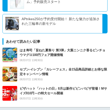
ム」予約販売スタート
APtrikes250が予約受付開始！ 新たな魅力が追加さ
れた三輪車の新モデル
あわせて読みたい記事
はま寿司「旨ねた夏祭り 第3弾」大葉ニンニク香るビンチョ
ウマグロ100円フェア開催情報
08月07日 11時30分
セブン‐イレブン「カレーフェス」全15品商品詳細とお得な限
定キャンペーン情報
08月07日 11時30分
ピザハット「ハットの日」8月は新作ビビンバピザ登場！Mサ
イズ810円～の特大セール開催
08月07日 11時30分