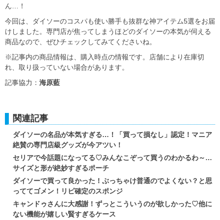
ん…！
今回は、ダイソーのコスパも使い勝手も抜群な神アイテム5選をお届
けしました。専門店が焦ってしまうほどのダイソーの本気が伺える
商品なので、ぜひチェックしてみてくださいね。
※記事内の商品情報は、購入時点の情報です。店舗により在庫切
れ、取り扱っていない場合があります。
記事協力：
海原藍
関連記事
ダイソーの名品が本気すぎる…！「買って損なし」認定！マニア
絶賛の専門店級グッズが今アツい！
セリアで今話題になってる♡みんなこぞって買うのわかるわ～…
サイズと形が絶妙すぎるポーチ
ダイソーで買って良かった！ぶっちゃけ普通のでよくない？と思
っててゴメン！リピ確定のスポンジ
キャンドゥさんに大感謝！ずっとこういうのが欲しかった♡他に
ない機能が嬉しい賢すぎるケース