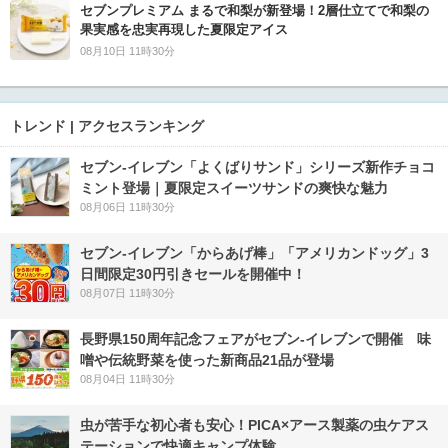
セブンプレミアム まるで和梨が新登場！2層仕立てで和梨の
果実感を忠実再現した夏限定アイス
08月10日 11時30分
トレンド | アクセスランキング
セブン‐イレブン「よくばりサンド」シリーズ新作チョコ
ミント登場｜夏限定スイーツサンドの爽快な魅力
08月06日 11時30分
セブン‐イレブン「からあげ棒」「アメリカンドッグ」3
日間限定30円引きセールを開催中！
08月07日 11時30分
長野県150周年記念フェアがセブン-イレブンで開催 味
噌や伝統野菜を使った新商品21品が登場
08月04日 11時30分
虫が苦手な初心者も安心！PICA×アース製薬の虫ケアス
テーションで快適キャンプ体験