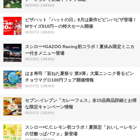
08月05日 11時30分
ピザハット「ハットの日」8月は新作ビビンバピザ登場！
Mサイズ810円～の特大セール開催
08月07日 11時30分
スシロー×GAZOO Racing初コラボ！夏休み限定ミニカ
ー付きメニュー登場
08月08日 11時30分
はま寿司「旨ねた夏祭り 第3弾」大葉ニンニク香るビン
チョウマグロ100円フェア開催情報
08月07日 11時30分
セブン‐イレブン「カレーフェス」全15品商品詳細とお得
な限定キャンペーン情報
08月07日 11時30分
スシロー×C.C.レモン初コラボ！夏限定「おいしーレモン
の甘酸っぱパフェ」新登場
08月09日 11時30分