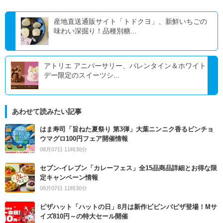
産地直送通販サイト「トドクヨ」、新鮮いちごの
味わい深掘り！品種別糖...
アトリエ アニバーサリー、バレンタイン＆ホワイト
デー限定のスイーツシ...
あわせて読みたい記事
はま寿司「旨ねた夏祭り 第3弾」大葉ニンニク香るビンチョ
ウマグロ100円フェア開催情報
08月07日 11時30分
セブン‐イレブン「カレーフェス」全15品商品詳細とお得な限
定キャンペーン情報
08月07日 11時30分
ピザハット「ハットの日」8月は新作ビビンバピザ登場！Mサ
イズ810円～の特大セール開催