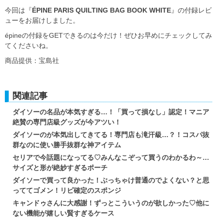
今回は『
ÉPINE PARIS QUILTING BAG BOOK WHITE
』の付録レビ
ューをお届けしました。
épineの付録をGETできるのは今だけ！ぜひお早めにチェックしてみ
てくださいね。
商品提供：宝島社
関連記事
ダイソーの名品が本気すぎる…！「買って損なし」認定！マニア
絶賛の専門店級グッズが今アツい！
ダイソーのが本気出してきてる！専門店も滝汗級…？！コスパ抜
群なのに使い勝手抜群な神アイテム
セリアで今話題になってる♡みんなこぞって買うのわかるわ～…
サイズと形が絶妙すぎるポーチ
ダイソーで買って良かった！ぶっちゃけ普通のでよくない？と思
っててゴメン！リピ確定のスポンジ
キャンドゥさんに大感謝！ずっとこういうのが欲しかった♡他に
ない機能が嬉しい賢すぎるケース