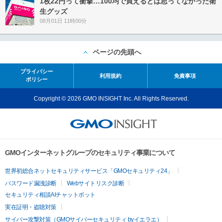
1枚22円って衝撃…100均で買えるとは思ってなかった衛
生グッズ
08月01日 11時00分
ページの先頭へ
プライバシー
利用規約
免責事項
ポリシー
Copyright © 2026 GMO INSIGHT Inc. All Rights Reserved.
GMOインターネットグループのセキュリティ事業について
世界初総合ネットセキュリティサービス「GMOセキュリティ24」
パスワード漏洩診断
Webサイトリスク診断
セキュリティ相談AIチャットボット
実在証明・盗聴対策
サイバー攻撃対策（GMOサイバーセキュリティ byイエラエ）