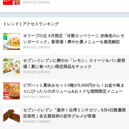
08月07日 11時30分
トレンド | アクセスランキング
オリーブの丘 8月限定「冷製カッペリーニ 赤海老のレモ
ンガーリック」新登場！爽やか夏メニューを徹底解説
08月01日 11時30分
セブン‐イレブンに爽やか「レモン」スイーツ＆パン新登
場！夏に食べたい限定商品をチェック
08月03日 11時30分
ピザハット夏休みセット3種が3,000円から！お盆や集ま
りにぴったりのボリューム&おトクな期間限定メニュー
08月03日 13時00分
セブン-イレブン「激辛！台湾ミンチカツ」8月4日数量限
定発売｜名古屋発祥の旨辛グルメが登場
08月03日 11時30分