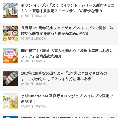
セブン‐イレブン「よくばりサンド」シリーズ新作チョコ
ミント登場｜夏限定スイーツサンドの爽快な魅力
08月06日 11時30分
長野県150周年記念フェアがセブン-イレブンで開催 味
噌や伝統野菜を使った新商品21品が登場
08月04日 11時30分
関西限定！和歌山の恵みを味わう『和歌山毎度おおきに
フェア』全商品徹底紹介
08月03日 11時30分
100均に便利なの出たよ～「1本丸ごとはかさばるの
よ…」小分けにしてスッキリ持ち運べる板
08月02日 11時00分
氷結®mottainai 富良野メロンがセブン‐イレブン限定で
新登場！
08月03日 11時30分