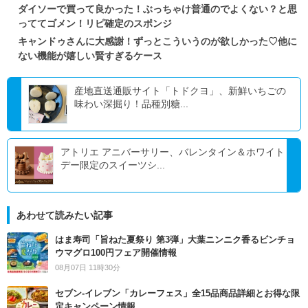
ダイソーで買って良かった！ぶっちゃけ普通のでよくない？と思
っててゴメン！リピ確定のスポンジ
キャンドゥさんに大感謝！ずっとこういうのが欲しかった♡他に
ない機能が嬉しい賢すぎるケース
産地直送通販サイト「トドクヨ」、新鮮いちごの
味わい深掘り！品種別糖...
アトリエ アニバーサリー、バレンタイン＆ホワイト
デー限定のスイーツシ...
あわせて読みたい記事
はま寿司「旨ねた夏祭り 第3弾」大葉ニンニク香るビンチョ
ウマグロ100円フェア開催情報
08月07日 11時30分
セブン‐イレブン「カレーフェス」全15品商品詳細とお得な限
定キャンペーン情報