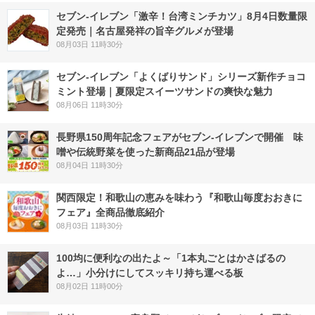
セブン-イレブン「激辛！台湾ミンチカツ」8月4日数量限
定発売｜名古屋発祥の旨辛グルメが登場
08月03日 11時30分
セブン‐イレブン「よくばりサンド」シリーズ新作チョコ
ミント登場｜夏限定スイーツサンドの爽快な魅力
08月06日 11時30分
長野県150周年記念フェアがセブン-イレブンで開催 味
噌や伝統野菜を使った新商品21品が登場
08月04日 11時30分
関西限定！和歌山の恵みを味わう『和歌山毎度おおきに
フェア』全商品徹底紹介
08月03日 11時30分
100均に便利なの出たよ～「1本丸ごとはかさばるの
よ…」小分けにしてスッキリ持ち運べる板
08月02日 11時00分