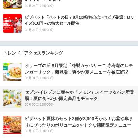
08月07日 11時30分
ピザハット「ハットの日」8月は新作ビビンバピザ登場！Mサ
イズ810円～の特大セール開催
08月07日 11時30分
トレンド | アクセスランキング
オリーブの丘 8月限定「冷製カッペリーニ 赤海老のレモ
ンガーリック」新登場！爽やか夏メニューを徹底解説
08月01日 11時30分
セブン‐イレブンに爽やか「レモン」スイーツ＆パン新登
場！夏に食べたい限定商品をチェック
08月03日 11時30分
ピザハット夏休みセット3種が3,000円から！お盆や集ま
りにぴったりのボリューム&おトクな期間限定メニュー
08月03日 13時00分