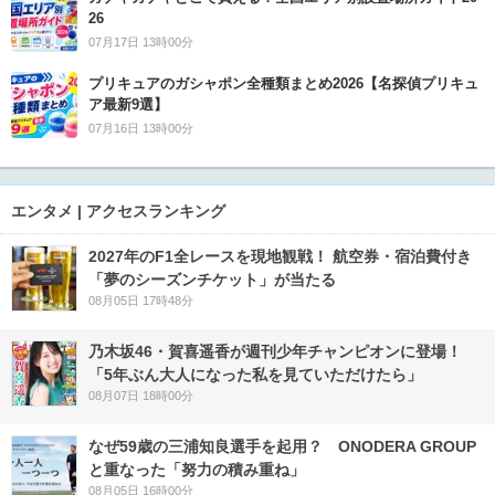
26
07月17日 13時00分
プリキュアのガシャポン全種類まとめ2026【名探偵プリキュ
ア最新9選】
07月16日 13時00分
エンタメ | アクセスランキング
2027年のF1全レースを現地観戦！ 航空券・宿泊費付き
「夢のシーズンチケット」が当たる
08月05日 17時48分
乃木坂46・賀喜遥香が週刊少年チャンピオンに登場！
「5年ぶん大人になった私を見ていただけたら」
08月07日 18時00分
なぜ59歳の三浦知良選手を起用？ ONODERA GROUP
と重なった「努力の積み重ね」
08月05日 16時00分