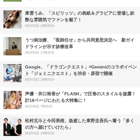
東雲うみ、「スピリッツ」の表紙＆グラビアに登場し妖
艶な雰囲気でファンを魅了！
08月03日 18時00分
うつ病治療、「医師任せ」から共同意思決定へ 新ガイ
ドラインが示す診療改革
08月03日 17時25分
Google、「ドラゴンクエスト」×Geminiのコラボイベン
ト「ジェミニクエスト」を渋谷・原宿で開催
08月03日 18時42分
声優・井口裕香が「FLASH」で圧巻のスタイルを披露！
計18ページにわたる大特集に！
08月05日 7時00分
松村北斗と今田美桜、急逝した東野圭吾氏へ誓う「多く
の方へ届けていけたら」
08月04日 14時00分