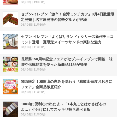
08月03日 13時00分
セブン-イレブン「激辛！台湾ミンチカツ」8月4日数量限
定発売｜名古屋発祥の旨辛グルメが登場
08月03日 11時30分
セブン‐イレブン「よくばりサンド」シリーズ新作チョコ
ミント登場｜夏限定スイーツサンドの爽快な魅力
08月06日 11時30分
長野県150周年記念フェアがセブン-イレブンで開催 味
噌や伝統野菜を使った新商品21品が登場
08月04日 11時30分
関西限定！和歌山の恵みを味わう『和歌山毎度おおきに
フェア』全商品徹底紹介
08月03日 11時30分
100均に便利なの出たよ～「1本丸ごとはかさばるの
よ…」小分けにしてスッキリ持ち運べる板
08月02日 11時00分