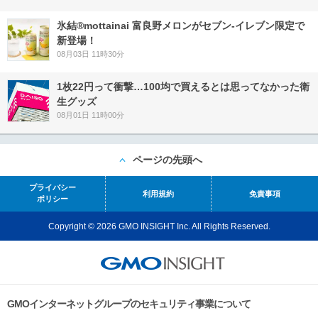
氷結®mottainai 富良野メロンがセブン‐イレブン限定で
新登場！
08月03日 11時30分
1枚22円って衝撃…100均で買えるとは思ってなかった衛
生グッズ
08月01日 11時00分
ページの先頭へ
プライバシー
利用規約
免責事項
ポリシー
Copyright © 2026 GMO INSIGHT Inc. All Rights Reserved.
GMOインターネットグループのセキュリティ事業について