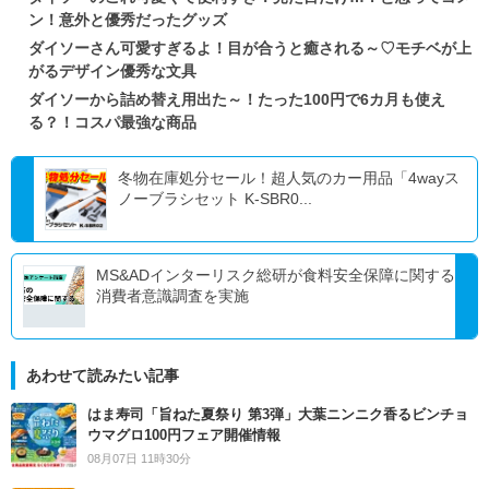
ン！意外と優秀だったグッズ
ダイソーさん可愛すぎるよ！目が合うと癒される～♡モチベが上
がるデザイン優秀な文具
ダイソーから詰め替え用出た～！たった100円で6カ月も使え
る？！コスパ最強な商品
冬物在庫処分セール！超人気のカー用品「4wayス
ノーブラシセット K-SBR0...
MS&ADインターリスク総研が食料安全保障に関する
消費者意識調査を実施
あわせて読みたい記事
はま寿司「旨ねた夏祭り 第3弾」大葉ニンニク香るビンチョ
ウマグロ100円フェア開催情報
08月07日 11時30分