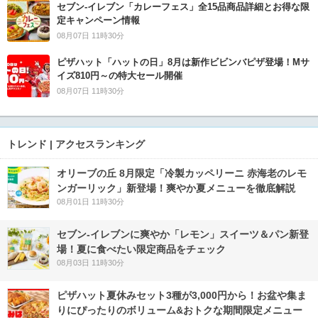
セブン‐イレブン「カレーフェス」全15品商品詳細とお得な限
定キャンペーン情報
08月07日 11時30分
ピザハット「ハットの日」8月は新作ビビンバピザ登場！Mサ
イズ810円～の特大セール開催
08月07日 11時30分
トレンド | アクセスランキング
オリーブの丘 8月限定「冷製カッペリーニ 赤海老のレモ
ンガーリック」新登場！爽やか夏メニューを徹底解説
08月01日 11時30分
セブン‐イレブンに爽やか「レモン」スイーツ＆パン新登
場！夏に食べたい限定商品をチェック
08月03日 11時30分
ピザハット夏休みセット3種が3,000円から！お盆や集ま
りにぴったりのボリューム&おトクな期間限定メニュー