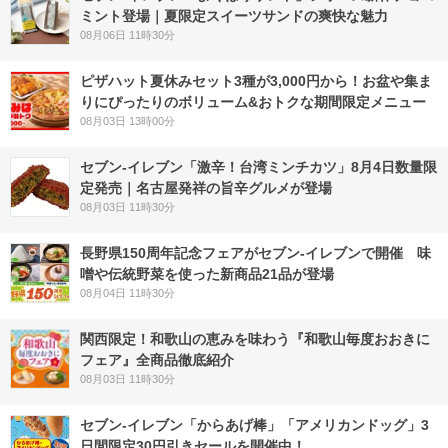
ミント登場｜夏限定スイーツサンドの爽快な魅力
08月06日 11時30分
ピザハット夏休みセット3種が3,000円から！お盆や集ま
りにぴったりのボリューム&おトクな期間限定メニュー
08月03日 13時00分
セブン-イレブン「激辛！台湾ミンチカツ」8月4日数量限
定発売｜名古屋発祥の旨辛グルメが登場
08月03日 11時30分
長野県150周年記念フェアがセブン-イレブンで開催 味
噌や伝統野菜を使った新商品21品が登場
08月04日 11時30分
関西限定！和歌山の恵みを味わう『和歌山毎度おおきに
フェア』全商品徹底紹介
08月03日 11時30分
セブン‐イレブン「からあげ棒」「アメリカンドッグ」3
日間限定30円引きセールを開催中！