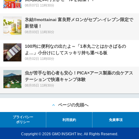
08月07日 11時30分
氷結®mottainai 富良野メロンがセブン‐イレブン限定で
新登場！
08月03日 11時30分
100均に便利なの出たよ～「1本丸ごとはかさばるの
よ…」小分けにしてスッキリ持ち運べる板
08月02日 11時00分
虫が苦手な初心者も安心！PICA×アース製薬の虫ケアス
テーションで快適キャンプ体験
08月05日 11時30分
ページの先頭へ
プライバシー
利用規約
免責事項
ポリシー
Copyright © 2026 GMO INSIGHT Inc. All Rights Reserved.