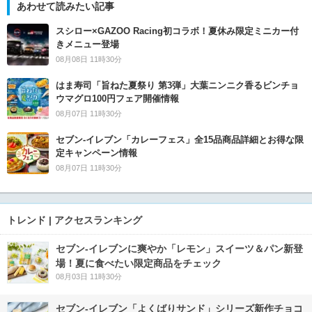
あわせて読みたい記事
スシロー×GAZOO Racing初コラボ！夏休み限定ミニカー付
きメニュー登場
08月08日 11時30分
はま寿司「旨ねた夏祭り 第3弾」大葉ニンニク香るビンチョ
ウマグロ100円フェア開催情報
08月07日 11時30分
セブン‐イレブン「カレーフェス」全15品商品詳細とお得な限
定キャンペーン情報
08月07日 11時30分
トレンド | アクセスランキング
セブン‐イレブンに爽やか「レモン」スイーツ＆パン新登
場！夏に食べたい限定商品をチェック
08月03日 11時30分
セブン‐イレブン「よくばりサンド」シリーズ新作チョコ