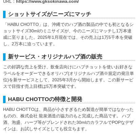
URL：
https://www.gksokinawa.com/
ショットサイズがニーズにマッチ
「HABU CHOTTO」は、沖縄でのハブ酒の製品の中でも初となるシ
ョットサイズ30mlのミニサイズが、今のニーズにマッチし1万本達
成に至りました。2025年1月現在では、その売上は1万5千本を突破
し、2万本に迫っています。
新サービス・オリジナルハブ酒の販売
この好調な売上を受け、飲食店向けにハブチョットを使いお好きな
ラベルをオーダーできるオリハブ(オリジナルハブ酒※規定の発注単
位)を新サービスとして、2025年3月から開始します。この新サービ
スで目指す売上目標は5万本突破です。
HABU CHOTTOの特徴と開発
HABU CHOTTOは、商品が小さすぎるため製造が簡単ではなかった
ものの、株式会社 龍泉酒造の協力のもと完成した商品です。 ハブ
酒、泡盛、ハーブ等がブレンドされた30mlのカラフルでPOPなデザ
インは、お試しサイズとしても役立ちます。