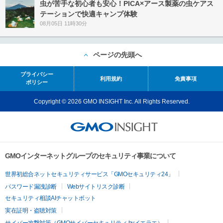
虫が苦手な初心者も安心！PICA×アース製薬の虫ケアス
テーションで快適キャンプ体験
08月05日 11時30分
ページの先頭へ
プライバシー
利用規約
免責事項
ポリシー
Copyright © 2026 GMO INSIGHT Inc. All Rights Reserved.
GMOインターネットグループのセキュリティ事業について
世界初総合ネットセキュリティサービス「GMOセキュリティ24」
パスワード漏洩診断
Webサイトリスク診断
セキュリティ相談AIチャットボット
実在証明・盗聴対策