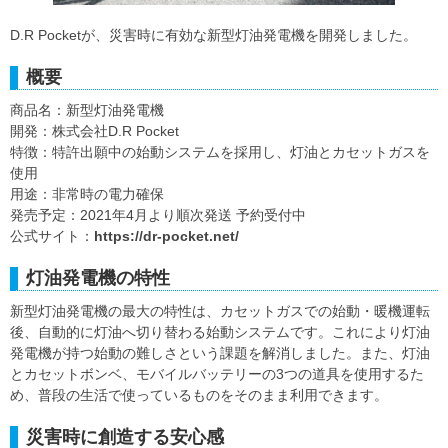
D.R Pocketが、災害時に有効な新型灯油発電機を開発しました。
概要
商品名：新型灯油発電機
開発：株式会社D.R Pocket
特徴：特許出願中の始動システムを採用し、灯油とカセットガスを
使用
用途：非常時の電力確保
発売予定：2021年4月より順次発送 予約受付中
公式サイト：
https://dr-pocket.net/
灯油発電機の特性
新型灯油発電機の最大の特性は、カセットガスでの始動・暖機運転
後、自動的に灯油へ切り替わる始動システムです。これにより灯油
発電機が持つ始動の難しさという課題を解消しました。また、灯油
とカセットボンベ、モバイルバッテリーの3つの道具を使用するた
め、普段の生活で使っているものをそのまま利用できます。
災害時に創造する安心感