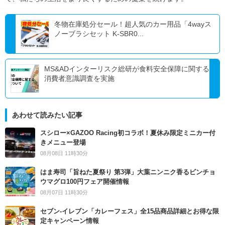
冬物在庫処分セール！超人気のカー用品「4wayス
ノーブラシセット K-SBR0...
MS&ADインターリスク総研が食料安全保障に関する
消費者意識調査を実施
あわせて読みたい記事
スシロー×GAZOO Racing初コラボ！夏休み限定ミニカー付
きメニュー登場
08月08日 11時30分
はま寿司「旨ねた夏祭り 第3弾」大葉ニンニク香るビンチョ
ウマグロ100円フェア開催情報
08月07日 11時30分
セブン‐イレブン「カレーフェス」全15品商品詳細とお得な限
定キャンペーン情報