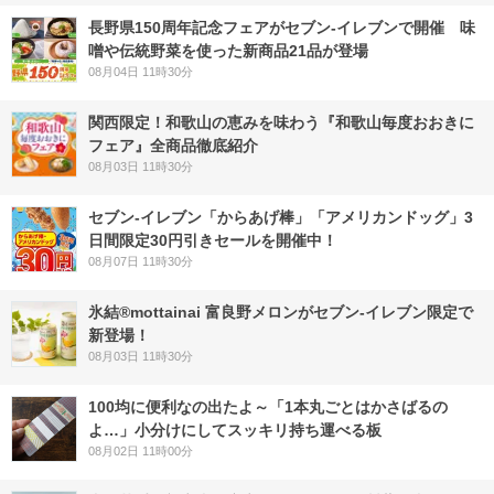
長野県150周年記念フェアがセブン-イレブンで開催 味
噌や伝統野菜を使った新商品21品が登場
08月04日 11時30分
関西限定！和歌山の恵みを味わう『和歌山毎度おおきに
フェア』全商品徹底紹介
08月03日 11時30分
セブン‐イレブン「からあげ棒」「アメリカンドッグ」3
日間限定30円引きセールを開催中！
08月07日 11時30分
氷結®mottainai 富良野メロンがセブン‐イレブン限定で
新登場！
08月03日 11時30分
100均に便利なの出たよ～「1本丸ごとはかさばるの
よ…」小分けにしてスッキリ持ち運べる板
08月02日 11時00分