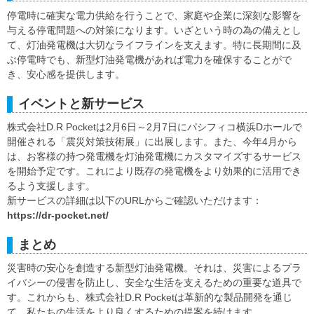
停電時に確実な電力供給を行うことで、家庭や企業に深刻な影響を
与える停電問題への対策になります。いざという時の為の備えとし
て、灯油発電機は大切なライフラインを支えます。特に長期間に及
ぶ停電時でも、新型灯油発電機があれば電力を確保することがで
き、安心感を提供します。
イベントと新サービス
株式会社D.R Pocketは2月6日～2月7日にパシフィコ横浜Dホールで
開催される「震災対策技術展」に出展します。また、今年4月から
は、お客様の持つ発電機を灯油発電機にカスタマイズするサービス
を開始予定です。これにより既存の発電機をより効果的に活用でき
るよう支援します。
新サービスの詳細は以下のURLからご確認いただけます：
https://dr-pocket.net/
まとめ
災害時の安心を創造する新型灯油発電機。それは、災害によるプラ
イバシーの侵害を防止し、安全な生活を支えるための重要な道具で
す。これからも、株式会社D.R Pocketは革新的な製品開発を通じ
て、私たちの生活をより良くするための提案を続けます。