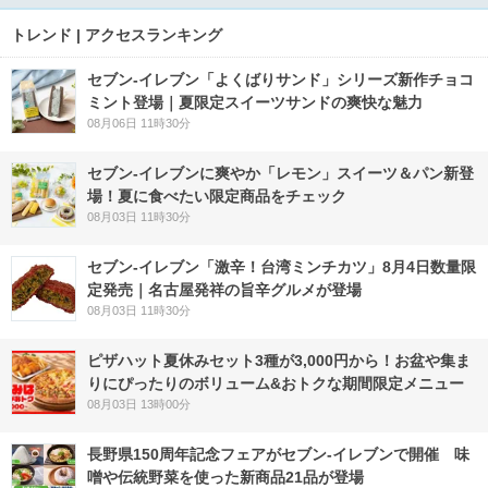
トレンド | アクセスランキング
セブン‐イレブン「よくばりサンド」シリーズ新作チョコ
ミント登場｜夏限定スイーツサンドの爽快な魅力
08月06日 11時30分
セブン‐イレブンに爽やか「レモン」スイーツ＆パン新登
場！夏に食べたい限定商品をチェック
08月03日 11時30分
セブン-イレブン「激辛！台湾ミンチカツ」8月4日数量限
定発売｜名古屋発祥の旨辛グルメが登場
08月03日 11時30分
ピザハット夏休みセット3種が3,000円から！お盆や集ま
りにぴったりのボリューム&おトクな期間限定メニュー
08月03日 13時00分
長野県150周年記念フェアがセブン-イレブンで開催 味
噌や伝統野菜を使った新商品21品が登場