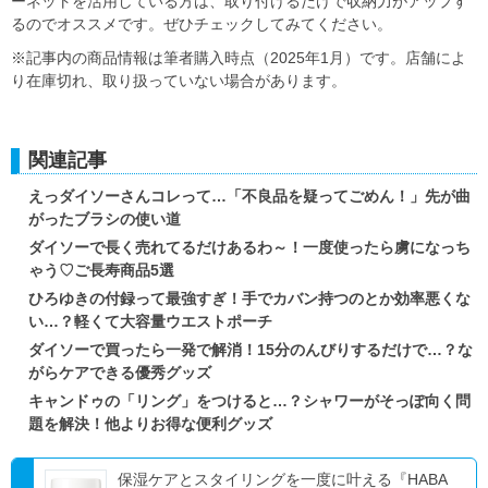
ーネットを活用している方は、取り付けるだけで収納力がアップす
るのでオススメです。ぜひチェックしてみてください。
※記事内の商品情報は筆者購入時点（2025年1月）です。店舗によ
り在庫切れ、取り扱っていない場合があります。
関連記事
えっダイソーさんコレって…「不良品を疑ってごめん！」先が曲
がったブラシの使い道
ダイソーで長く売れてるだけあるわ～！一度使ったら虜になっち
ゃう♡ご長寿商品5選
ひろゆきの付録って最強すぎ！手でカバン持つのとか効率悪くな
い…？軽くて大容量ウエストポーチ
ダイソーで買ったら一発で解消！15分のんびりするだけで…？な
がらケアできる優秀グッズ
キャンドゥの「リング」をつけると…？シャワーがそっぽ向く問
題を解決！他よりお得な便利グッズ
保湿ケアとスタイリングを一度に叶える『HABA