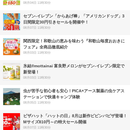
08月04日 11時30分
セブン‐イレブン「からあげ棒」「アメリカンドッグ」3
日間限定30円引きセールを開催中！
08月07日 11時30分
関西限定！和歌山の恵みを味わう『和歌山毎度おおきに
フェア』全商品徹底紹介
08月03日 11時30分
氷結®mottainai 富良野メロンがセブン‐イレブン限定で
新登場！
08月03日 11時30分
虫が苦手な初心者も安心！PICA×アース製薬の虫ケアス
テーションで快適キャンプ体験
08月05日 11時30分
ピザハット「ハットの日」8月は新作ビビンバピザ登場！
Mサイズ810円～の特大セール開催
08月07日 11時30分