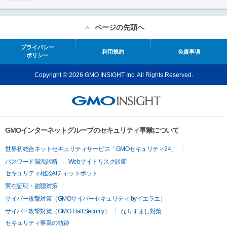
ページの先頭へ
プライバシー
利用規約
免責事項
ポリシー
Copyright © 2026 GMO INSIGHT Inc. All Rights Reserved.
GMOインターネットグループのセキュリティ事業について
世界初総合ネットセキュリティサービス「GMOセキュリティ24」
パスワード漏洩診断
Webサイトリスク診断
セキュリティ相談AIチャットボット
実在証明・盗聴対策
サイバー攻撃対策（GMOサイバーセキュリティ byイエラエ）
サイバー攻撃対策（GMO Flatt Security）
なりすまし対策
セキュリティ事業の軌跡