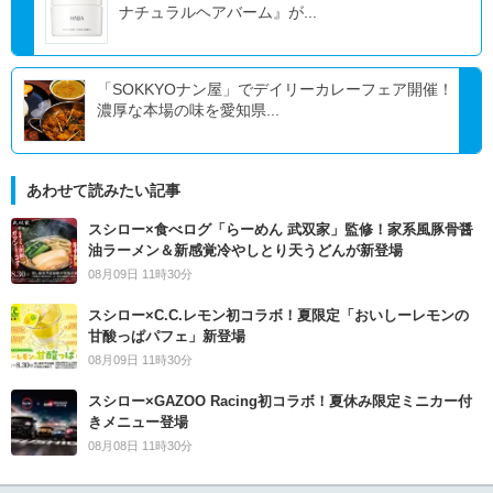
ナチュラルヘアバーム』が...
「SOKKYOナン屋」でデイリーカレーフェア開催！
濃厚な本場の味を愛知県...
あわせて読みたい記事
スシロー×食べログ「らーめん 武双家」監修！家系風豚骨醤
油ラーメン＆新感覚冷やしとり天うどんが新登場
08月09日 11時30分
スシロー×C.C.レモン初コラボ！夏限定「おいしーレモンの
甘酸っぱパフェ」新登場
08月09日 11時30分
スシロー×GAZOO Racing初コラボ！夏休み限定ミニカー付
きメニュー登場
08月08日 11時30分