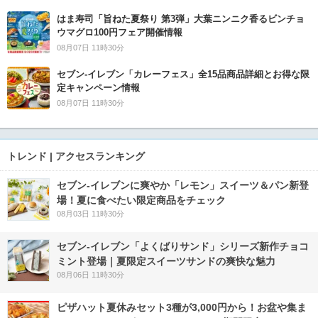
はま寿司「旨ねた夏祭り 第3弾」大葉ニンニク香るビンチョ
ウマグロ100円フェア開催情報
08月07日 11時30分
セブン‐イレブン「カレーフェス」全15品商品詳細とお得な限
定キャンペーン情報
08月07日 11時30分
トレンド | アクセスランキング
セブン‐イレブンに爽やか「レモン」スイーツ＆パン新登
場！夏に食べたい限定商品をチェック
08月03日 11時30分
セブン‐イレブン「よくばりサンド」シリーズ新作チョコ
ミント登場｜夏限定スイーツサンドの爽快な魅力
08月06日 11時30分
ピザハット夏休みセット3種が3,000円から！お盆や集ま