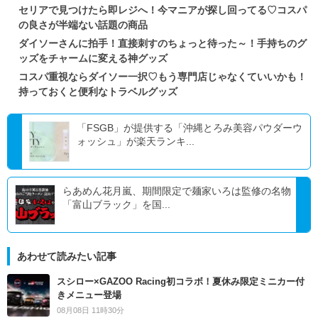
セリアで見つけたら即レジへ！今マニアが探し回ってる♡コスパ
の良さが半端ない話題の商品
ダイソーさんに拍手！直接刺すのちょっと待った～！手持ちのグ
ッズをチャームに変える神グッズ
コスパ重視ならダイソー一択♡もう専門店じゃなくていいかも！
持っておくと便利なトラベルグッズ
「FSGB」が提供する「沖縄とろみ美容パウダーウ
ォッシュ」が楽天ランキ...
らあめん花月嵐、期間限定で麺家いろは監修の名物
「富山ブラック」を国...
あわせて読みたい記事
スシロー×GAZOO Racing初コラボ！夏休み限定ミニカー付
きメニュー登場
08月08日 11時30分