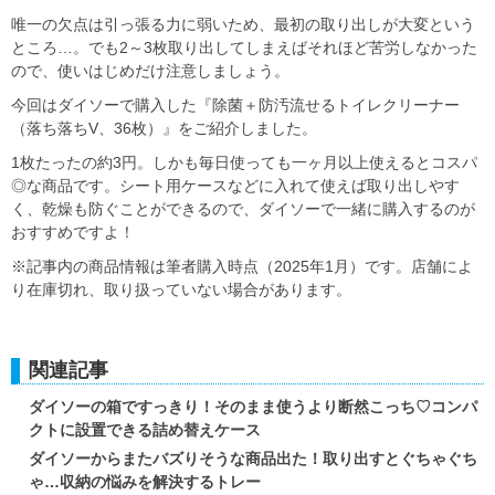
唯一の欠点は引っ張る力に弱いため、最初の取り出しが大変という
ところ…。でも2～3枚取り出してしまえばそれほど苦労しなかった
ので、使いはじめだけ注意しましょう。
今回はダイソーで購入した『除菌＋防汚流せるトイレクリーナー
（落ち落ちV、36枚）』をご紹介しました。
1枚たったの約3円。しかも毎日使っても一ヶ月以上使えるとコスパ
◎な商品です。シート用ケースなどに入れて使えば取り出しやす
く、乾燥も防ぐことができるので、ダイソーで一緒に購入するのが
おすすめですよ！
※記事内の商品情報は筆者購入時点（2025年1月）です。店舗によ
り在庫切れ、取り扱っていない場合があります。
関連記事
ダイソーの箱ですっきり！そのまま使うより断然こっち♡コンパ
クトに設置できる詰め替えケース
ダイソーからまたバズりそうな商品出た！取り出すとぐちゃぐち
ゃ…収納の悩みを解決するトレー