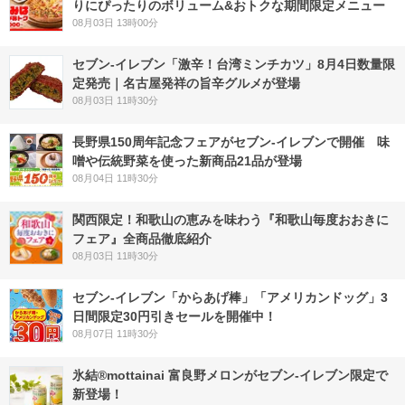
りにぴったりのボリューム&おトクな期間限定メニュー
08月03日 13時00分
セブン-イレブン「激辛！台湾ミンチカツ」8月4日数量限
定発売｜名古屋発祥の旨辛グルメが登場
08月03日 11時30分
長野県150周年記念フェアがセブン-イレブンで開催 味
噌や伝統野菜を使った新商品21品が登場
08月04日 11時30分
関西限定！和歌山の恵みを味わう『和歌山毎度おおきに
フェア』全商品徹底紹介
08月03日 11時30分
セブン‐イレブン「からあげ棒」「アメリカンドッグ」3
日間限定30円引きセールを開催中！
08月07日 11時30分
氷結®mottainai 富良野メロンがセブン‐イレブン限定で
新登場！