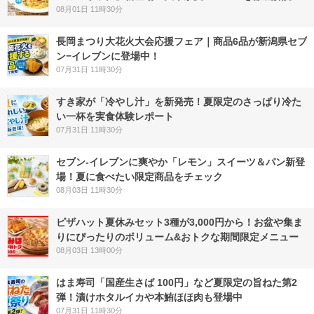
08月01日 11時30分
長岡まつり大花火大会応援フェア｜商品6品が新潟県セブ
ン−イレブンに登場中！
07月31日 11時30分
すき家が「冷やし汁」を新発売！夏限定のさっぱり冷た
い一杯を実食体験レポート
07月31日 11時30分
セブン‐イレブンに爽やか「レモン」スイーツ＆パン新登
場！夏に食べたい限定商品をチェック
08月03日 11時30分
ピザハット夏休みセット3種が3,000円から！お盆や集ま
りにぴったりのボリューム&おトクな期間限定メニュー
08月03日 13時00分
はま寿司「国産生さば 100円」など夏限定の旨ねた第2
弾！漬けホタルイカや本鮪ほほ肉も登場中
07月31日 11時30分