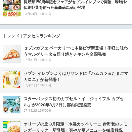
長野県150周年記念フェアがセブン-イレブンで開催 味噌や
伝統野菜を使った新商品21品が登場
08月04日 11時30分
トレンド | アクセスランキング
セブンカフェ ベーカリーに本格ピザ新登場！手軽に味わ
うマルゲリータ＆照り焼きチキンを全国発売
07月31日 11時30分
セブン‐イレブンよくばりサンドに「ハムカツ＆たまごマ
カロニ」が新登場！
07月31日 11時30分
スターバックス初のカプセルトイ「ジョイフル カプセ
ル」が2026年8月2日に都内限定発売
07月31日 13時00分
オリーブの丘 8月限定「冷製カッペリーニ 赤海老のレモ
ンガーリック」新登場！爽やか夏メニューを徹底解説