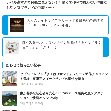
レベル高すぎて付録に見えない！可愛くて便利で買わない理由な
し♡人気ブランドの巾着トート
大人のナイトライフをリードする最先端の遊び場
「THE TOKYO」2025年春、...
ロイスダール、バレンタイン新商品「キャラメルシ
ョコラ」と「クリーミ...
あわせて読みたい記事
セブン‐イレブン「よくばりサンド」シリーズ新作チョコミン
ト登場｜夏限定スイーツサンドの爽快な魅力
08月06日 11時30分
虫が苦手な初心者も安心！PICA×アース製薬の虫ケアステー
ションで快適キャンプ体験
08月05日 11時30分