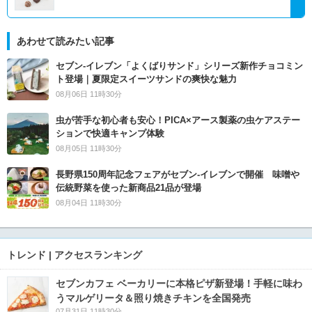
あわせて読みたい記事
セブン‐イレブン「よくばりサンド」シリーズ新作チョコミン
ト登場｜夏限定スイーツサンドの爽快な魅力
08月06日 11時30分
虫が苦手な初心者も安心！PICA×アース製薬の虫ケアステー
ションで快適キャンプ体験
08月05日 11時30分
長野県150周年記念フェアがセブン-イレブンで開催 味噌や
伝統野菜を使った新商品21品が登場
08月04日 11時30分
トレンド | アクセスランキング
セブンカフェ ベーカリーに本格ピザ新登場！手軽に味わ
うマルゲリータ＆照り焼きチキンを全国発売
07月31日 11時30分