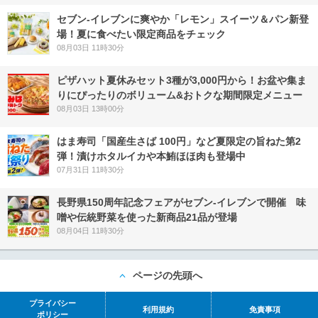
セブン‐イレブンに爽やか「レモン」スイーツ＆パン新登
場！夏に食べたい限定商品をチェック
08月03日 11時30分
ピザハット夏休みセット3種が3,000円から！お盆や集ま
りにぴったりのボリューム&おトクな期間限定メニュー
08月03日 13時00分
はま寿司「国産生さば 100円」など夏限定の旨ねた第2
弾！漬けホタルイカや本鮪ほほ肉も登場中
07月31日 11時30分
長野県150周年記念フェアがセブン-イレブンで開催 味
噌や伝統野菜を使った新商品21品が登場
08月04日 11時30分
ページの先頭へ
プライバシー
利用規約
免責事項
ポリシー