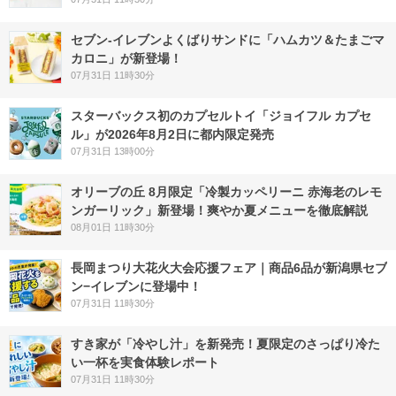
セブン‐イレブンよくばりサンドに「ハムカツ＆たまごマ
カロニ」が新登場！
07月31日 11時30分
スターバックス初のカプセルトイ「ジョイフル カプセ
ル」が2026年8月2日に都内限定発売
07月31日 13時00分
オリーブの丘 8月限定「冷製カッペリーニ 赤海老のレモ
ンガーリック」新登場！爽やか夏メニューを徹底解説
08月01日 11時30分
長岡まつり大花火大会応援フェア｜商品6品が新潟県セブ
ン−イレブンに登場中！
07月31日 11時30分
すき家が「冷やし汁」を新発売！夏限定のさっぱり冷た
い一杯を実食体験レポート
07月31日 11時30分