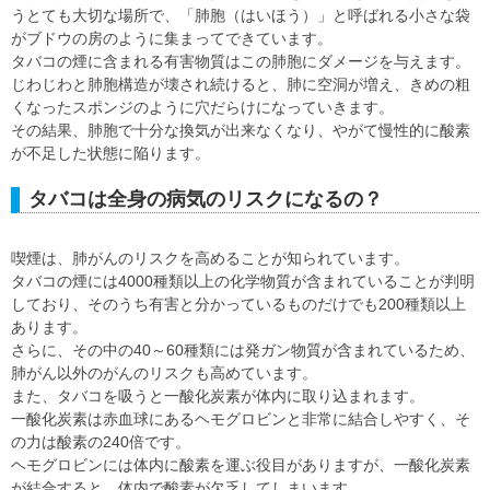
うとても大切な場所で、「肺胞（はいほう）」と呼ばれる小さな袋
がブドウの房のように集まってできています。
タバコの煙に含まれる有害物質はこの肺胞にダメージを与えます。
じわじわと肺胞構造が壊され続けると、肺に空洞が増え、きめの粗
くなったスポンジのように穴だらけになっていきます。
その結果、肺胞で十分な換気が出来なくなり、やがて慢性的に酸素
が不足した状態に陥ります。
タバコは全身の病気のリスクになるの？
喫煙は、肺がんのリスクを高めることが知られています。
タバコの煙には4000種類以上の化学物質が含まれていることが判明
しており、そのうち有害と分かっているものだけでも200種類以上
あります。
さらに、その中の40～60種類には発ガン物質が含まれているため、
肺がん以外のがんのリスクも高めています。
また、タバコを吸うと一酸化炭素が体内に取り込まれます。
一酸化炭素は赤血球にあるヘモグロビンと非常に結合しやすく、そ
の力は酸素の240倍です。
ヘモグロビンには体内に酸素を運ぶ役目がありますが、一酸化炭素
が結合すると、体内で酸素が欠乏してしまいます。