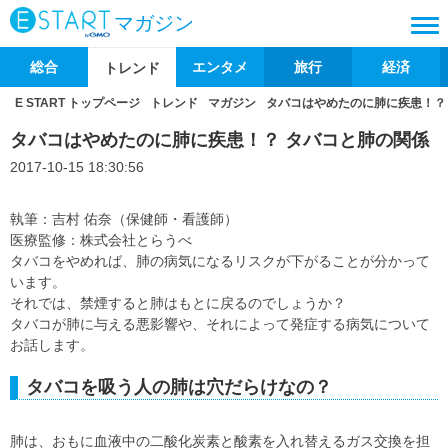
マガジン
総合
エンタメ
旅行
経済
トレンド
E START トップページ
トレンド
マガジン
タバコはやめたのに肺に疾患！？
タバコはやめたのに肺に疾患！？ タバコと肺の関係
2017-10-15 18:30:56
執筆：吉村 佑奈（保健師・看護師）
医療監修：株式会社とらうべ
タバコをやめれば、肺の病気になるリスクが下がることが分かって
います。
それでは、禁煙すると肺はもとに戻るのでしょうか？
タバコが肺に与える悪影響や、それによって発症する病気について
お話します。
タバコを吸う人の肺は穴だらけなの？
肺は、おもに血液中の二酸化炭素と酸素を入れ替えるガス交換を担