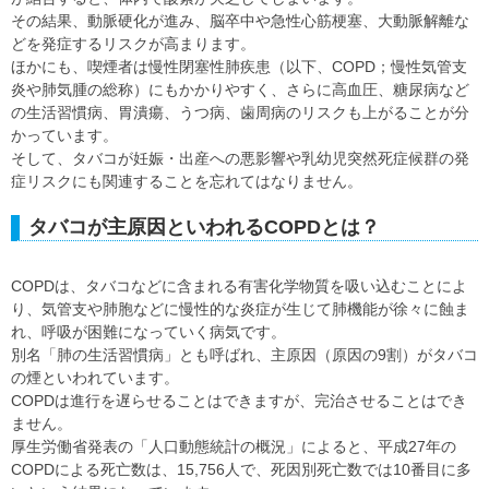
その結果、動脈硬化が進み、脳卒中や急性心筋梗塞、大動脈解離な
どを発症するリスクが高まります。
ほかにも、喫煙者は慢性閉塞性肺疾患（以下、COPD；慢性気管支
炎や肺気腫の総称）にもかかりやすく、さらに高血圧、糖尿病など
の生活習慣病、胃潰瘍、うつ病、歯周病のリスクも上がることが分
かっています。
そして、タバコが妊娠・出産への悪影響や乳幼児突然死症候群の発
症リスクにも関連することを忘れてはなりません。
タバコが主原因といわれるCOPDとは？
COPDは、タバコなどに含まれる有害化学物質を吸い込むことによ
り、気管支や肺胞などに慢性的な炎症が生じて肺機能が徐々に蝕ま
れ、呼吸が困難になっていく病気です。
別名「肺の生活習慣病」とも呼ばれ、主原因（原因の9割）がタバコ
の煙といわれています。
COPDは進行を遅らせることはできますが、完治させることはでき
ません。
厚生労働省発表の「人口動態統計の概況」によると、平成27年の
COPDによる死亡数は、15,756人で、死因別死亡数では10番目に多