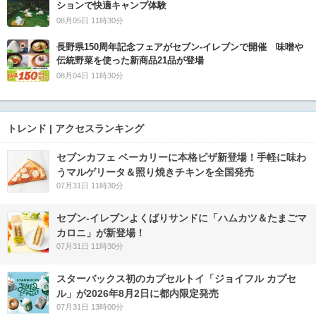
ションで快適キャンプ体験
08月05日 11時30分
長野県150周年記念フェアがセブン-イレブンで開催 味噌や
伝統野菜を使った新商品21品が登場
08月04日 11時30分
トレンド | アクセスランキング
セブンカフェ ベーカリーに本格ピザ新登場！手軽に味わ
うマルゲリータ＆照り焼きチキンを全国発売
07月31日 11時30分
セブン‐イレブンよくばりサンドに「ハムカツ＆たまごマ
カロニ」が新登場！
07月31日 11時30分
スターバックス初のカプセルトイ「ジョイフル カプセ
ル」が2026年8月2日に都内限定発売
07月31日 13時00分