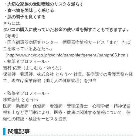
・大切な家族の受動喫煙のリスクを減らす
・食べ物を美味しく感じる
・肌の調子を良くする
さらには、
タバコの購入に使っていたお金の使い道を探すこともできますよ。
【参考】
・国立循環器病研究センター 循環器病情報サービス「まだ たば
こを吸っているあなたへ」
（http://www.ncvc.go.jp/cvdinfo/pamphlet/general/pamph65.html）
＜執筆者プロフィール＞
吉村 佑奈（よしむら・ゆうな）
保健師・看護師。株式会社 とらうべ 社員。某病院での看護業務を経
て、現在は産業保健（働く人の健康管理）を担当
＜監修者プロフィール＞
株式会社 とらうべ
医師・助産師・保健師・看護師・管理栄養士・心理学者・精神保健
福祉士など専門家により、医療・健康に関連する情報について、信
頼性の確認・検証サービスを提供
関連記事