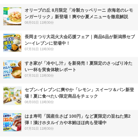
オリーブの丘 8月限定「冷製カッペリーニ 赤海老のレモ
ンガーリック」新登場！爽やか夏メニューを徹底解説
08月01日 11時30分
長岡まつり大花火大会応援フェア｜商品6品が新潟県セブ
ン−イレブンに登場中！
07月31日 11時30分
すき家が「冷やし汁」を新発売！夏限定のさっぱり冷た
い一杯を実食体験レポート
07月31日 11時30分
セブン‐イレブンに爽やか「レモン」スイーツ＆パン新登
場！夏に食べたい限定商品をチェック
08月03日 11時30分
はま寿司「国産生さば 100円」など夏限定の旨ねた第2
弾！漬けホタルイカや本鮪ほほ肉も登場中
07月31日 11時30分