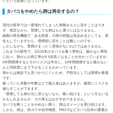
いという結果になっています。
タバコをやめたら肺は再生するの？
現代の医学では一度壊れてしまった肺胞をもとに戻すことはでき
ず、残念ながら、禁煙しても肺はもと通りにはなりません。
細胞の再生機能で「ある程度」の肺の回復は見込めるとしても、老
化もしていますから、喫煙前に戻すことは難しいのです。
しかしながら、禁煙がまったく意味がないわけではありません。
これまでの研究で、1日20本のタバコを吸う男性は、吸わない男性
に比べ、肺がんの死亡率が4.5倍高くなることが分かっていますが、
5年間禁煙するとそのリスクは半分に、10年間禁煙すると吸わない
人と同程度にまで下がることもわかっています。
肺がんは検診でも見つかりにくいため、予防法としては禁煙が最適
です。
吸っていた本数や年数などで個人差はありますが、確実にリスクを
減らすことができます。
「禁煙しても肺が元に戻らないなら、吸い続ける」という方もいる
かもしれませんが、その考えはおすすめできません。
タバコを吸うことをやめない限り、肺はダメージを受け続けます。
しかも、肺は、排ガスや化学物質、PM2.5などタバコ以外の要素か