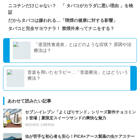
ニコチンだけじゃない？ 「 タバコがカラダに悪い理由 」を検
証
だからタバコは嫌われる…「喫煙の健康に対する影響」
タバコと完全サヨウナラ！ 禁煙外来ってナニをする？
「逆流性食道炎」とはどのような症状？ 原因や治
療法は？
音楽を用いたセラピー…「音楽療法」とはどういう
療法？
あわせて読みたい記事
セブン‐イレブン「よくばりサンド」シリーズ新作チョコミン
ト登場｜夏限定スイーツサンドの爽快な魅力
08月06日 11時30分
虫が苦手な初心者も安心！PICA×アース製薬の虫ケアステー