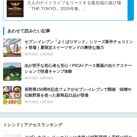
大人のナイトライフをリードする最先端の遊び場
「THE TOKYO」2025年春、...
あわせて読みたい記事
セブン‐イレブン「よくばりサンド」シリーズ新作チョコミン
ト登場｜夏限定スイーツサンドの爽快な魅力
08月06日 11時30分
虫が苦手な初心者も安心！PICA×アース製薬の虫ケアステー
ションで快適キャンプ体験
08月05日 11時30分
長野県150周年記念フェアがセブン-イレブンで開催 味噌や
伝統野菜を使った新商品21品が登場
08月04日 11時30分
トレンド | アクセスランキング