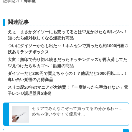
記事協力：
海原藍
関連記事
えぇ…まさかダイソーにも売ってるとは♡見かけたら即レジへ！
知ったら絶対欲しくなる爆売れ商品
ついにダイソーからも出た～！ホムセンで買ったら約1000円級♡
技ありランチボックス
大変！無印で売り切れ続きだったキッチングッズが再入荷してた
♡見つけたら即カゴへ！話題の商品
ダイソーだと200円で買えちゃうの！？他店だと3000円以上…！
奪い合い覚悟のお得商品
スリコ歴20年のマニアが大絶賛！「一度使ったら手放せない」電
子レンジ調理器具5連発
セリアでみんなこぞって買ってるの分かるわ～…
めちゃ使いやすくて優秀す...