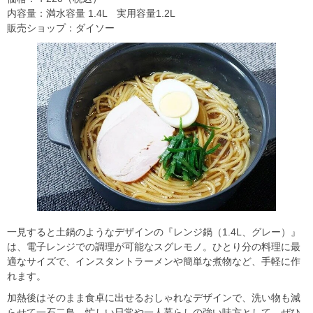
内容量：満水容量 1.4L 実用容量1.2L
販売ショップ：ダイソー
一見すると土鍋のようなデザインの『レンジ鍋（1.4L、グレー）』
は、電子レンジでの調理が可能なスグレモノ。ひとり分の料理に最
適なサイズで、インスタントラーメンや簡単な煮物など、手軽に作
れます。
加熱後はそのまま食卓に出せるおしゃれなデザインで、洗い物も減
らせて一石二鳥。忙しい日常や一人暮らしの強い味方として、ぜひ