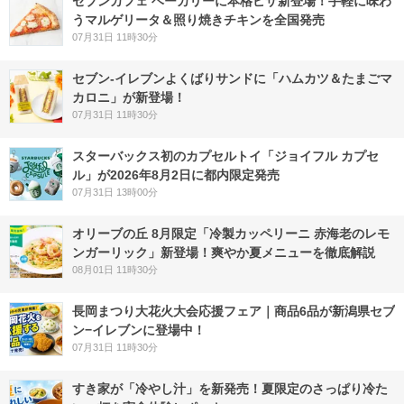
セブンカフェ ベーカリーに本格ピザ新登場！手軽に味わ
うマルゲリータ＆照り焼きチキンを全国発売
07月31日 11時30分
セブン‐イレブンよくばりサンドに「ハムカツ＆たまごマ
カロニ」が新登場！
07月31日 11時30分
スターバックス初のカプセルトイ「ジョイフル カプセ
ル」が2026年8月2日に都内限定発売
07月31日 13時00分
オリーブの丘 8月限定「冷製カッペリーニ 赤海老のレモ
ンガーリック」新登場！爽やか夏メニューを徹底解説
08月01日 11時30分
長岡まつり大花火大会応援フェア｜商品6品が新潟県セブ
ン−イレブンに登場中！
07月31日 11時30分
すき家が「冷やし汁」を新発売！夏限定のさっぱり冷た