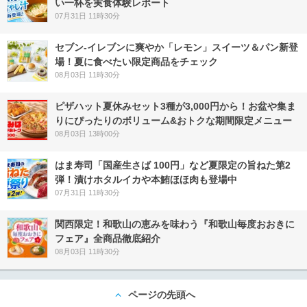
い一杯を実食体験レポート
07月31日 11時30分
セブン‐イレブンに爽やか「レモン」スイーツ＆パン新登
場！夏に食べたい限定商品をチェック
08月03日 11時30分
ピザハット夏休みセット3種が3,000円から！お盆や集ま
りにぴったりのボリューム&おトクな期間限定メニュー
08月03日 13時00分
はま寿司「国産生さば 100円」など夏限定の旨ねた第2
弾！漬けホタルイカや本鮪ほほ肉も登場中
07月31日 11時30分
関西限定！和歌山の恵みを味わう『和歌山毎度おおきに
フェア』全商品徹底紹介
08月03日 11時30分
ページの先頭へ