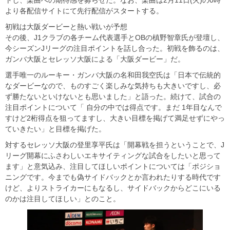
トし、楽曲への期待感を募らせた。なお、楽曲は2月11日(火)の0時
より各配信サイトにて先行配信がスタートする。
初戦は大阪ダービーと熱い戦いが予想
その後、J1クラブの各チーム代表選手とOBの槙野智章氏が登壇し、
今シーズンJリーグの注目ポイントを話し合った。初戦を飾るのは、
ガンバ大阪とセレッソ大阪による「大阪ダービー」だ。
選手唯一のルーキー・ガンバ大阪の名和田我空氏は「日本で伝統的
なダービーなので、ものすごく楽しみな気持ちも大きいですし、必
ず勝たないといけないとも思いました」と語った。続けて、試合の
注目ポイントについて「 自分の中では得点です。まだ 1年目なんで
すけど2桁得点を狙ってますし、大きい目標を掲げて満足せずにやっ
ていきたい」と目標を掲げた。
対するセレッソ大阪の登里享平氏は「開幕戦を担うということで、J
リーグ開幕にふさわしいエキサイティングな試合をしたいと思って
ます」と意気込み、注目してほしいポイントについては「ポジショ
ニングです。今までも偽サイドバックとか言われたりする時代です
けど、よりストライカーにもなるし、サイドバックからどこにいる
のかは注目してほしい」とのこと。