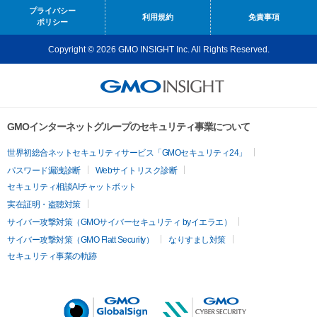
プライバシー
利用規約
免責事項
ポリシー
Copyright © 2026 GMO INSIGHT Inc. All Rights Reserved.
GMOインターネットグループのセキュリティ事業について
世界初総合ネットセキュリティサービス「GMOセキュリティ24」
パスワード漏洩診断
Webサイトリスク診断
セキュリティ相談AIチャットボット
実在証明・盗聴対策
サイバー攻撃対策（GMOサイバーセキュリティ byイエラエ）
サイバー攻撃対策（GMO Flatt Security）
なりすまし対策
セキュリティ事業の軌跡