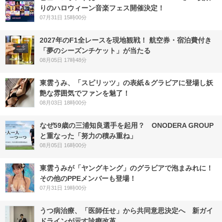
りのハロウィーン音楽フェス開催決定！
07月31日 15時00分
2027年のF1全レースを現地観戦！ 航空券・宿泊費付き
「夢のシーズンチケット」が当たる
08月05日 17時48分
東雲うみ、「スピリッツ」の表紙＆グラビアに登場し妖
艶な雰囲気でファンを魅了！
08月03日 18時00分
なぜ59歳の三浦知良選手を起用？ ONODERA GROUP
と重なった「努力の積み重ね」
08月05日 16時00分
東雲うみが「ヤングキング」のグラビアで泡まみれに！
その他のPPEメンバーも登場！
07月31日 19時00分
うつ病治療、「医師任せ」から共同意思決定へ 新ガイ
ドラインが示す診療改革