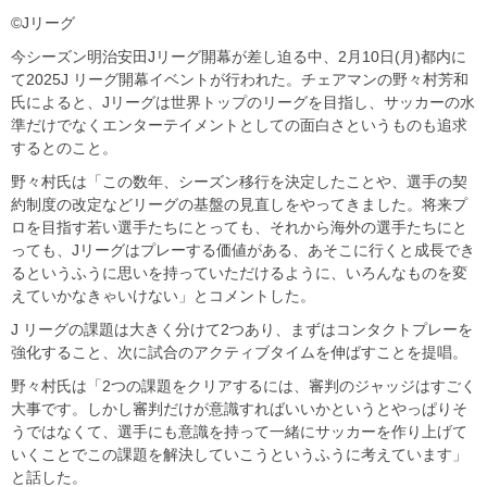
©Jリーグ
今シーズン明治安田Jリーグ開幕が差し迫る中、2月10日(月)都内に
て2025J リーグ開幕イベントが行われた。チェアマンの野々村芳和
氏によると、Jリーグは世界トップのリーグを目指し、サッカーの水
準だけでなくエンターテイメントとしての面白さというものも追求
するとのこと。
野々村氏は「この数年、シーズン移行を決定したことや、選手の契
約制度の改定などリーグの基盤の見直しをやってきました。将来プ
ロを目指す若い選手たちにとっても、それから海外の選手たちにと
っても、Jリーグはプレーする価値がある、あそこに行くと成長でき
るというふうに思いを持っていただけるように、いろんなものを変
えていかなきゃいけない」とコメントした。
J リーグの課題は大きく分けて2つあり、まずはコンタクトプレーを
強化すること、次に試合のアクティブタイムを伸ばすことを提唱。
野々村氏は「2つの課題をクリアするには、審判のジャッジはすごく
大事です。しかし審判だけが意識すればいいかというとやっぱりそ
うではなくて、選手にも意識を持って一緒にサッカーを作り上げて
いくことでこの課題を解決していこうというふうに考えています」
と話した。