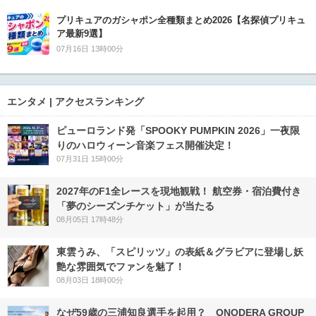
プリキュアのガシャポン全種類まとめ2026【名探偵プリキュ
ア最新9選】
07月16日 13時00分
エンタメ | アクセスランキング
ピューロランド発「SPOOKY PUMPKIN 2026」一夜限
りのハロウィーン音楽フェス開催決定！
07月31日 15時00分
2027年のF1全レースを現地観戦！ 航空券・宿泊費付き
「夢のシーズンチケット」が当たる
08月05日 17時48分
東雲うみ、「スピリッツ」の表紙＆グラビアに登場し妖
艶な雰囲気でファンを魅了！
08月03日 18時00分
なぜ59歳の三浦知良選手を起用？ ONODERA GROUP