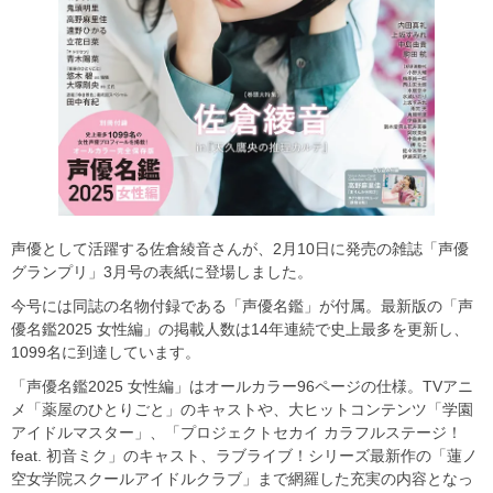
声優として活躍する佐倉綾音さんが、2月10日に発売の雑誌「声優
グランプリ」3月号の表紙に登場しました。
今号には同誌の名物付録である「声優名鑑」が付属。最新版の「声
優名鑑2025 女性編」の掲載人数は14年連続で史上最多を更新し、
1099名に到達しています。
「声優名鑑2025 女性編」はオールカラー96ページの仕様。TVアニ
メ「薬屋のひとりごと」のキャストや、大ヒットコンテンツ「学園
アイドルマスター」、「プロジェクトセカイ カラフルステージ！
feat. 初音ミク」のキャスト、ラブライブ！シリーズ最新作の「蓮ノ
空女学院スクールアイドルクラブ」まで網羅した充実の内容となっ