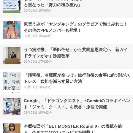
と重なった「努力の積み重ね」
08月05日 16時00分
東雲うみが「ヤングキング」のグラビアで泡まみれに！
その他のPPEメンバーも登場！
07月31日 19時00分
うつ病治療、「医師任せ」から共同意思決定へ 新ガイ
ドラインが示す診療改革
08月03日 17時25分
「帰宅後、冷蔵庫が空っぽ」旅行前後の食事に約5割がス
トレス 負担を減らす賢い方法
08月01日 20時33分
Google、「ドラゴンクエスト」×Geminiのコラボイベン
ト「ジェミニクエスト」を渋谷・原宿で開催
08月03日 18時42分
本郷柚巴が「BLT MONSTER Round 9」の表紙を飾
る！今までにはないグラビアを掲載！