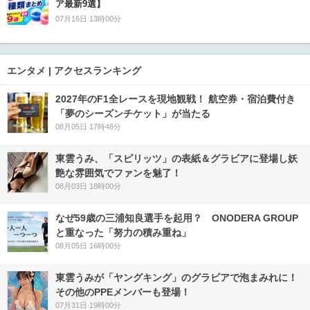
ア最新9選】
07月16日 13時00分
エンタメ | アクセスランキング
2027年のF1全レースを現地観戦！ 航空券・宿泊費付き
「夢のシーズンチケット」が当たる
08月05日 17時48分
東雲うみ、「スピリッツ」の表紙＆グラビアに登場し妖
艶な雰囲気でファンを魅了！
08月03日 18時00分
なぜ59歳の三浦知良選手を起用？ ONODERA GROUP
と重なった「努力の積み重ね」
08月05日 16時00分
東雲うみが「ヤングキング」のグラビアで泡まみれに！
その他のPPEメンバーも登場！
07月31日 19時00分