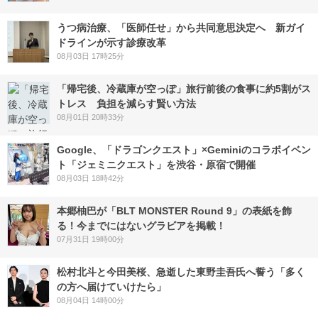
うつ病治療、「医師任せ」から共同意思決定へ 新ガイ
ドラインが示す診療改革
08月03日 17時25分
「帰宅後、冷蔵庫が空っぽ」旅行前後の食事に約5割がス
トレス 負担を減らす賢い方法
08月01日 20時33分
Google、「ドラゴンクエスト」×Geminiのコラボイベン
ト「ジェミニクエスト」を渋谷・原宿で開催
08月03日 18時42分
本郷柚巴が「BLT MONSTER Round 9」の表紙を飾
る！今までにはないグラビアを掲載！
07月31日 19時00分
松村北斗と今田美桜、急逝した東野圭吾氏へ誓う「多く
の方へ届けていけたら」
08月04日 14時00分