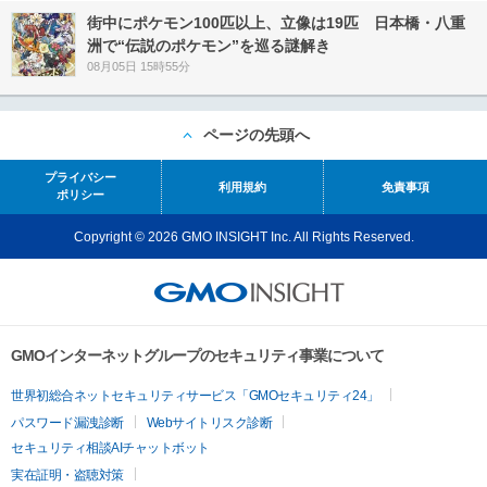
街中にポケモン100匹以上、立像は19匹 日本橋・八重
洲で“伝説のポケモン”を巡る謎解き
08月05日 15時55分
ページの先頭へ
プライバシー
利用規約
免責事項
ポリシー
Copyright © 2026 GMO INSIGHT Inc. All Rights Reserved.
GMOインターネットグループのセキュリティ事業について
世界初総合ネットセキュリティサービス「GMOセキュリティ24」
パスワード漏洩診断
Webサイトリスク診断
セキュリティ相談AIチャットボット
実在証明・盗聴対策