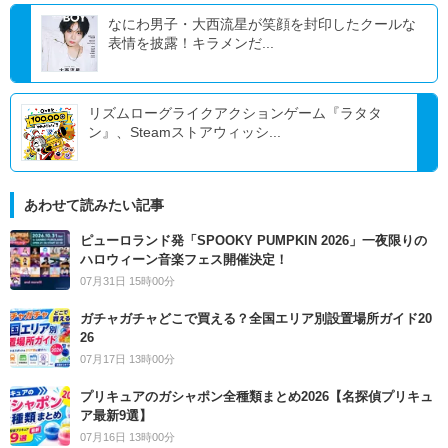
なにわ男子・大西流星が笑顔を封印したクールな
表情を披露！キラメンだ...
リズムローグライクアクションゲーム『ラタタ
ン』、Steamストアウィッシ...
あわせて読みたい記事
ピューロランド発「SPOOKY PUMPKIN 2026」一夜限りの
ハロウィーン音楽フェス開催決定！
07月31日 15時00分
ガチャガチャどこで買える？全国エリア別設置場所ガイド20
26
07月17日 13時00分
プリキュアのガシャポン全種類まとめ2026【名探偵プリキュ
ア最新9選】
07月16日 13時00分