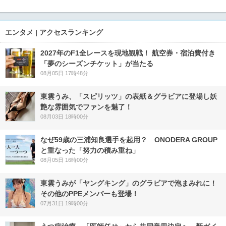
エンタメ | アクセスランキング
2027年のF1全レースを現地観戦！ 航空券・宿泊費付き
「夢のシーズンチケット」が当たる
08月05日 17時48分
東雲うみ、「スピリッツ」の表紙＆グラビアに登場し妖
艶な雰囲気でファンを魅了！
08月03日 18時00分
なぜ59歳の三浦知良選手を起用？ ONODERA GROUP
と重なった「努力の積み重ね」
08月05日 16時00分
東雲うみが「ヤングキング」のグラビアで泡まみれに！
その他のPPEメンバーも登場！
07月31日 19時00分