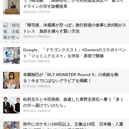
うつ病治療、「医師任せ」から共同意思決定へ 新ガイ
ドラインが示す診療改革
08月03日 17時25分
「帰宅後、冷蔵庫が空っぽ」旅行前後の食事に約5割がス
トレス 負担を減らす賢い方法
08月01日 20時33分
Google、「ドラゴンクエスト」×Geminiのコラボイベン
ト「ジェミニクエスト」を渋谷・原宿で開催
08月03日 18時42分
本郷柚巴が「BLT MONSTER Round 9」の表紙を飾
る！今までにはないグラビアを掲載！
07月31日 19時00分
松村北斗と今田美桜、急逝した東野圭吾氏へ誓う「多く
の方へ届けていけたら」
08月04日 14時00分
街中にポケモン100匹以上、立像は19匹 日本橋・八重