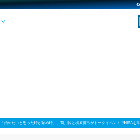
>
「始めたいと思った時が始め時」、菊川怜と槙原寛己がトークイベントでNISAを