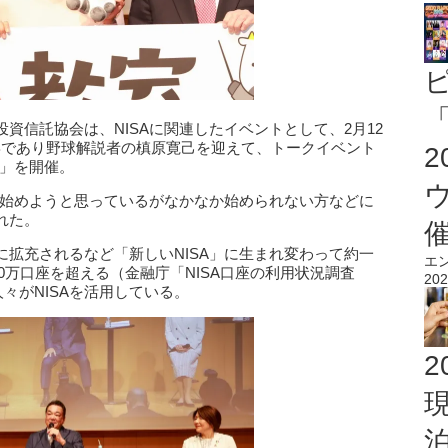
「
資信託協会は、NISAに関連したイベントとして、2月12
Bであり野球解説者の槙原寛己を迎えて、トークイベント
』」を開催。
り始めようと思っているがなかなか始められない方などに
れた。
本的に拡充されるなど「新しいNISA」に生まれ変わって約一
エ
500万口座を超える（金融庁「NISA口座の利用状況調査
202
人々がNISAを活用している。
2