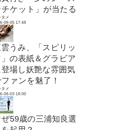
ンチケット」が当たる
ンタメ
6-08-05 17:48
東雲うみ、「スピリッ
ツ」の表紙＆グラビア
に登場し妖艶な雰囲気
でファンを魅了！
ンタメ
6-08-03 18:00
なぜ59歳の三浦知良選
手を起用？