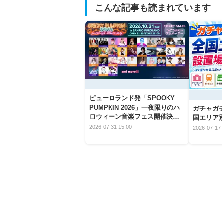
こんな記事も読まれています
ピューロランド発「SPOOKY
PUMPKIN 2026」一夜限りのハ
ガチャガ
ロウィーン音楽フェス開催決
国エリア別
定！
2026-07-31 15:00
2026-07-17 