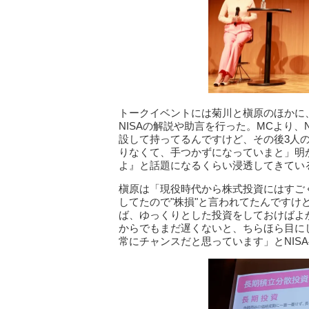
トークイベントには菊川と槇原のほかに
NISAの解説や助言を行った。MCより、
設して持ってるんですけど、その後3人
りなくて、手つかずになっていまと」明か
よ』と話題になるくらい浸透してきてい
槇原は「現役時代から株式投資にはすご
してたので"株損"と言われてたんですけ
ば、ゆっくりとした投資をしておけばよ
からでもまだ遅くないと、ちらほら目にし
常にチャンスだと思っています」とNIS