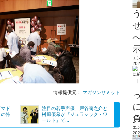
エ
202
情報提供元：
マガジンサミット
「マド
注目の若手声優、戸谷菊之介と
しの特
榊原優希が『ジュラシック・ワ
ールド』で...
エ
202