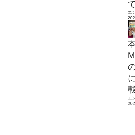
エ
202
M
エ
202