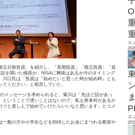
O
エ
202
積立分散投資」を紹介し、「長期投資」「積立投資」「資
説を聞いた槇原が、NISAに興味はあるが今のタイミング
、川口氏は「投資は『始めたいと思った時が始め時』とも
ってください」と助言していた。
へのメッセージを求められると、菊川は「先ほど話があっ
』ということで遅いことはないので、私も将来何があるか
コツと楽しんで始めていけたらいいなと思います」とコメ
エ
は一般の方や小学生などを招待したお金にまつわる教室や
202