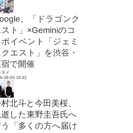
oogle、「ドラゴンク
スト」×Geminiのコ
ラボイベント「ジェミ
ニクエスト」を渋谷・
原宿で開催
ンタメ
6-08-03 18:42
松村北斗と今田美桜、
急逝した東野圭吾氏へ
誓う「多くの方へ届け