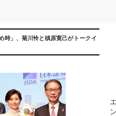
め時」、菊川怜と槙原寛己がトークイ
エ