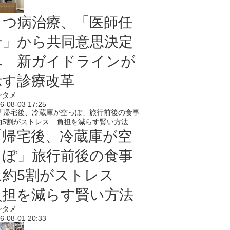
うつ病治療、「医師任
せ」から共同意思決定
へ 新ガイドラインが
示す診療改革
ンタメ
6-08-03 17:25
「帰宅後、冷蔵庫が空
っぽ」旅行前後の食事
に約5割がストレス
負担を減らす賢い方法
ンタメ
6-08-01 20:33