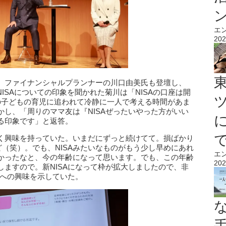
エ
202
、ファイナンシャルプランナーの川口由美氏も登壇し、
NISAについての印象を聞かれた菊川は「NISAの口座は開
の子どもの育児に追われて冷静に一人で考える時間があま
し、「周りのママ友は『NISAぜったいやった方がいい
る印象です」と返答。
く興味を持っていた。いまだにずっと続けてて。損ばかり
ど（笑）。でも、NISAみたいなものがもう少し早めにあれ
エ
かったなと、今の年齢になって思います。でも、この年齢
202
ますので。新NISAになって枠が拡大しましたので、非
Aへの興味を示していた。