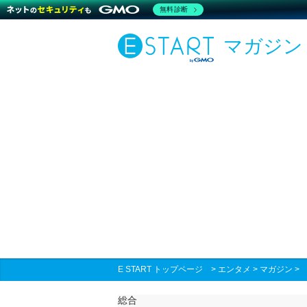
無料診断
マガジン
E START トップページ
>
エンタメ
>
マガジン
総合