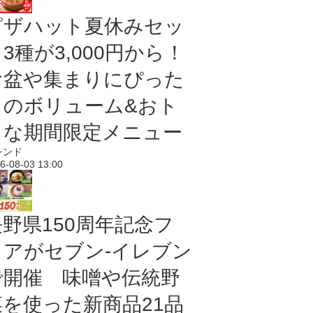
ピザハット夏休みセッ
3種が3,000円から！
お盆や集まりにぴった
りのボリューム&おト
クな期間限定メニュー
レンド
6-08-03 13:00
長野県150周年記念フ
ェアがセブン-イレブン
で開催 味噌や伝統野
菜を使った新商品21品