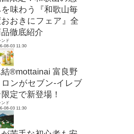
みを味わう『和歌山毎
度おおきにフェア』全
商品徹底紹介
レンド
6-08-03 11:30
結®mottainai 富良野
メロンがセブン‐イレブ
ン限定で新登場！
レンド
6-08-03 11:30
虫が苦手な初心者も安