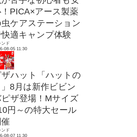
！PICA×アース製薬
の虫ケアステーション
で快適キャンプ体験
レンド
6-08-05 11:30
ピザハット「ハットの
日」8月は新作ビビン
バピザ登場！Mサイズ
810円～の特大セール
開催
レンド
6-08-07 11:30