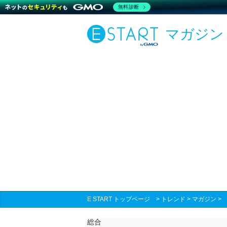
無料診断
マガジン
E START トップページ
>
トレンド
>
マガジン
総合