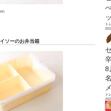
ml）
ト
202
イソーのお弁当箱
ト
202