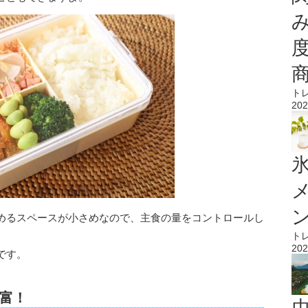
ト
202
氷
めるスペースが小さめなので、主食の量をコントロールし
ト
202
です。
富！