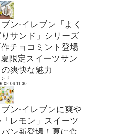
セブン‐イレブン「よく
ばりサンド」シリーズ
新作チョコミント登場
｜夏限定スイーツサン
ドの爽快な魅力
レンド
6-08-06 11:30
セブン‐イレブンに爽や
か「レモン」スイーツ
＆パン新登場！夏に食