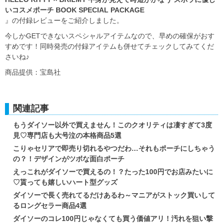
いコスメポーチ BOOK SPECIAL PACKAGE
』の付録レビューをご紹介しました。
今しかGETできないスペシャルアイテムなので、早めの確保がおす
すめです！同時発売の付録アイテムも併せてチェックしてみてくだ
さいね♪
商品提供：宝島社
関連記事
もうダイソー以外で買えません！このクオリティは凄すぎて3度
見♡専門店も大号泣の本格商品5選
こりゃセリアで即売り切れるやつだわ…それもポーチにしちゃう
の？！デザインがツボな面白ポーチ
えっこれがダイソーで買えるの！？たった100円でお店みたいに
♡貰っても嬉しいハート型グッズ
ダイソーで長く売れてるだけあるわ～マニアがストック買いして
るロングセラー商品4選
ダイソーのコレ100円じゃなくても買う価値アリ！汚れを狙い撃