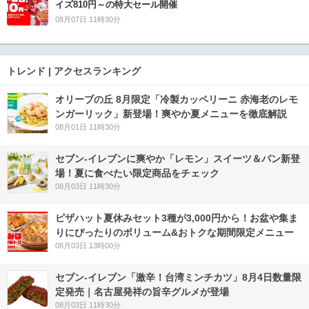
イズ810円～の特大セール開催
08月07日 11時30分
トレンド | アクセスランキング
オリーブの丘 8月限定「冷製カッペリーニ 赤海老のレモ
ンガーリック」新登場！爽やか夏メニューを徹底解説
08月01日 11時30分
セブン‐イレブンに爽やか「レモン」スイーツ＆パン新登
場！夏に食べたい限定商品をチェック
08月03日 11時30分
ピザハット夏休みセット3種が3,000円から！お盆や集ま
りにぴったりのボリューム&おトクな期間限定メニュー
08月03日 13時00分
セブン-イレブン「激辛！台湾ミンチカツ」8月4日数量限
定発売｜名古屋発祥の旨辛グルメが登場
08月03日 11時30分