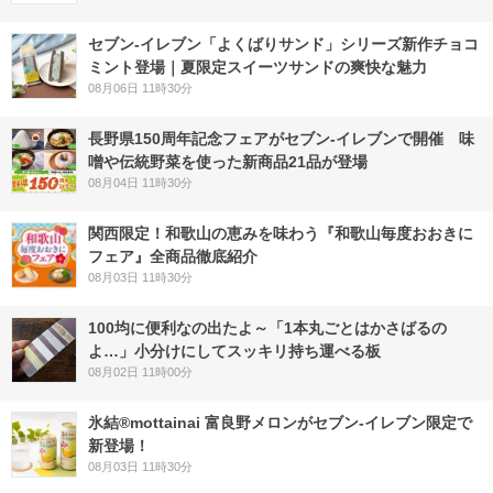
セブン‐イレブン「よくばりサンド」シリーズ新作チョコ
ミント登場｜夏限定スイーツサンドの爽快な魅力
08月06日 11時30分
長野県150周年記念フェアがセブン-イレブンで開催 味
噌や伝統野菜を使った新商品21品が登場
08月04日 11時30分
関西限定！和歌山の恵みを味わう『和歌山毎度おおきに
フェア』全商品徹底紹介
08月03日 11時30分
100均に便利なの出たよ～「1本丸ごとはかさばるの
よ…」小分けにしてスッキリ持ち運べる板
08月02日 11時00分
氷結®mottainai 富良野メロンがセブン‐イレブン限定で
新登場！
08月03日 11時30分