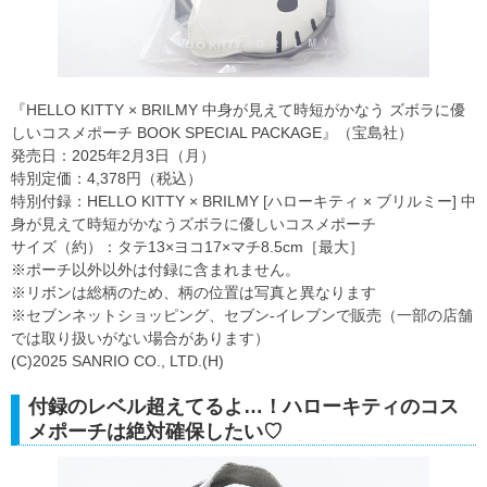
『HELLO KITTY × BRILMY 中身が見えて時短がかなう ズボラに優
しいコスメポーチ BOOK SPECIAL PACKAGE』（宝島社）
発売日：2025年2月3日（月）
特別定価：4,378円（税込）
特別付録：HELLO KITTY × BRILMY [ハローキティ × ブリルミー] 中
身が見えて時短がかなうズボラに優しいコスメポーチ
サイズ（約）：タテ13×ヨコ17×マチ8.5cm［最大］
※ポーチ以外以外は付録に含まれません。
※リボンは総柄のため、柄の位置は写真と異なります
※セブンネットショッピング、セブン‐イレブンで販売（一部の店舗
では取り扱いがない場合があります）
(C)2025 SANRIO CO., LTD.(H)
付録のレベル超えてるよ…！ハローキティのコス
メポーチは絶対確保したい♡