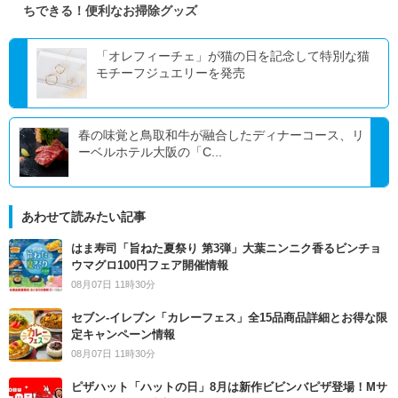
ちできる！便利なお掃除グッズ
「オレフィーチェ」が猫の日を記念して特別な猫
モチーフジュエリーを発売
春の味覚と鳥取和牛が融合したディナーコース、リ
ーベルホテル大阪の「C...
あわせて読みたい記事
はま寿司「旨ねた夏祭り 第3弾」大葉ニンニク香るビンチョ
ウマグロ100円フェア開催情報
08月07日 11時30分
セブン‐イレブン「カレーフェス」全15品商品詳細とお得な限
定キャンペーン情報
08月07日 11時30分
ピザハット「ハットの日」8月は新作ビビンバピザ登場！Mサ