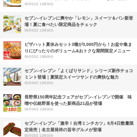
08月01日 11時30分
セブン‐イレブンに爽やか「レモン」スイーツ＆パン新登
場！夏に食べたい限定商品をチェック
08月03日 11時30分
ピザハット夏休みセット3種が3,000円から！お盆や集ま
りにぴったりのボリューム&おトクな期間限定メニュー
08月03日 13時00分
セブン‐イレブン「よくばりサンド」シリーズ新作チョコ
ミント登場｜夏限定スイーツサンドの爽快な魅力
08月06日 11時30分
長野県150周年記念フェアがセブン-イレブンで開催 味
噌や伝統野菜を使った新商品21品が登場
08月04日 11時30分
セブン-イレブン「激辛！台湾ミンチカツ」8月4日数量限
定発売｜名古屋発祥の旨辛グルメが登場
08月03日 11時30分