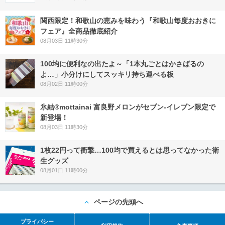
関西限定！和歌山の恵みを味わう『和歌山毎度おおきに
フェア』全商品徹底紹介
08月03日 11時30分
100均に便利なの出たよ～「1本丸ごとはかさばるの
よ…」小分けにしてスッキリ持ち運べる板
08月02日 11時00分
氷結®mottainai 富良野メロンがセブン‐イレブン限定で
新登場！
08月03日 11時30分
1枚22円って衝撃…100均で買えるとは思ってなかった衛
生グッズ
08月01日 11時00分
ページの先頭へ
プライバシー