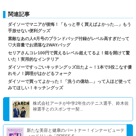
関連記事
ダイソーでマニアが後悔！「もっと早く買えばよかった…」もう
手放せない便利グッズ
素敵なあの人4月号のブランドバッグ付録がレベル高すぎだって
♡大容量でお洒落な2WAYバッグ
セリアさんコレ100円で買えるレベル超えてるよ！箱を開けて驚
いた！実用的なインテリア
ダイソーですっごいキッチングッズ出たよ～！1本で3役こなす優
れモノ！調理がはかどるフォーク
ダイソーで買ってよかった！「洗うの億劫…」って人ほど使って
みてほしい！キッチングッズ
株式会社アーチが中学2年生のテニス選手、鈴木佐
禄選手とのスポンサー契...
新たな美容と健康のパートナー！インナービューテ
ィードリンク「PRESS S...