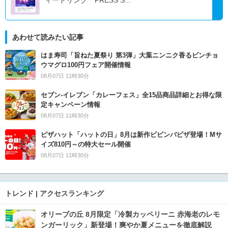
あわせて読みたい記事
はま寿司「旨ねた夏祭り 第3弾」大葉ニンニク香るビンチョ
ウマグロ100円フェア開催情報
08月07日 11時30分
セブン‐イレブン「カレーフェス」全15品商品詳細とお得な限
定キャンペーン情報
08月07日 11時30分
ピザハット「ハットの日」8月は新作ビビンバピザ登場！Mサ
イズ810円～の特大セール開催
08月07日 11時30分
トレンド | アクセスランキング
オリーブの丘 8月限定「冷製カッペリーニ 赤海老のレモ
ンガーリック」新登場！爽やか夏メニューを徹底解説