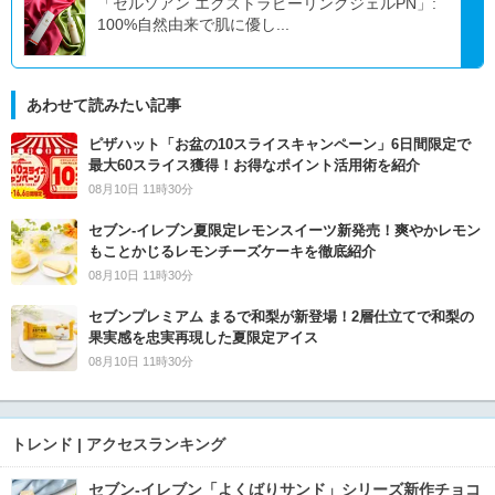
「セルソアン エクストラピーリングジェルPN」:
100%自然由来で肌に優し...
あわせて読みたい記事
ピザハット「お盆の10スライスキャンペーン」6日間限定で
最大60スライス獲得！お得なポイント活用術を紹介
08月10日 11時30分
セブン‐イレブン夏限定レモンスイーツ新発売！爽やかレモン
もことかじるレモンチーズケーキを徹底紹介
08月10日 11時30分
セブンプレミアム まるで和梨が新登場！2層仕立てで和梨の
果実感を忠実再現した夏限定アイス
08月10日 11時30分
トレンド | アクセスランキング
セブン‐イレブン「よくばりサンド」シリーズ新作チョコ