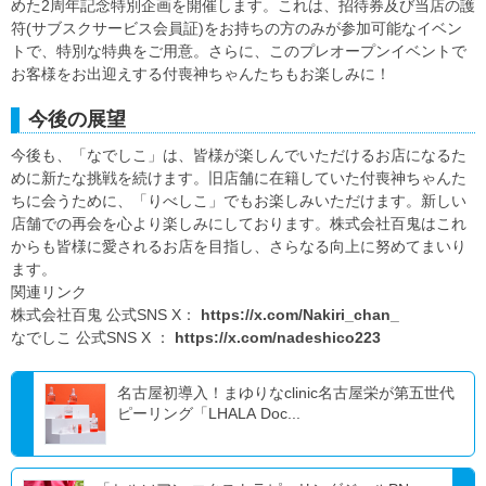
めた2周年記念特別企画を開催します。これは、招待券及び当店の護
符(サブスクサービス会員証)をお持ちの方のみが参加可能なイベン
トで、特別な特典をご用意。さらに、このプレオープンイベントで
お客様をお出迎えする付喪神ちゃんたちもお楽しみに！
今後の展望
今後も、「なでしこ」は、皆様が楽しんでいただけるお店になるた
めに新たな挑戦を続けます。旧店舗に在籍していた付喪神ちゃんた
ちに会うために、「りべしこ」でもお楽しみいただけます。新しい
店舗での再会を心より楽しみにしております。株式会社百鬼はこれ
からも皆様に愛されるお店を目指し、さらなる向上に努めてまいり
ます。
関連リンク
株式会社百鬼 公式SNS X：
https://x.com/Nakiri_chan_
なでしこ 公式SNS X ：
https://x.com/nadeshico223
名古屋初導入！まゆりなclinic名古屋栄が第五世代
ピーリング「LHALA Doc...