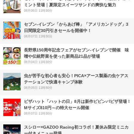
ミント登場｜夏限定スイーツサンドの爽快な魅力
08月06日 11時30分
セブン‐イレブン「からあげ棒」「アメリカンドッグ」3
日間限定30円引きセールを開催中！
08月07日 11時30分
長野県150周年記念フェアがセブン-イレブンで開催 味
噌や伝統野菜を使った新商品21品が登場
08月04日 11時30分
虫が苦手な初心者も安心！PICA×アース製薬の虫ケアス
テーションで快適キャンプ体験
08月05日 11時30分
ピザハット「ハットの日」8月は新作ビビンバピザ登場！
Mサイズ810円～の特大セール開催
08月07日 11時30分
スシロー×GAZOO Racing初コラボ！夏休み限定ミニカ
ー付きメニュー登場