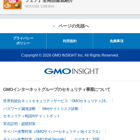
フェア』全商品徹底紹介
08月03日 11時30分
ページの先頭へ
プライバシー
利用規約
免責事項
ポリシー
Copyright © 2026 GMO INSIGHT Inc. All Rights Reserved.
GMOインターネットグループのセキュリティ事業について
世界初総合ネットセキュリティサービス「GMOセキュリティ24」
パスワード漏洩診断
Webサイトリスク診断
セキュリティ相談AIチャットボット
実在証明・盗聴対策
サイバー攻撃対策（GMOサイバーセキュリティ byイエラエ）
サイバー攻撃対策（GMO Flatt Security）
なりすまし対策