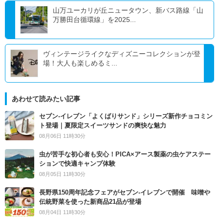
山万ユーカリが丘ニュータウン、新バス路線「山
万勝田台循環線」を2025...
ヴィンテージライクなディズニーコレクションが登
場！大人も楽しめるミ...
あわせて読みたい記事
セブン‐イレブン「よくばりサンド」シリーズ新作チョコミン
ト登場｜夏限定スイーツサンドの爽快な魅力
08月06日 11時30分
虫が苦手な初心者も安心！PICA×アース製薬の虫ケアステー
ションで快適キャンプ体験
08月05日 11時30分
長野県150周年記念フェアがセブン-イレブンで開催 味噌や
伝統野菜を使った新商品21品が登場
08月04日 11時30分