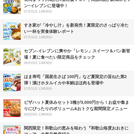
ン−イレブンに登場中！
07月31日 11時30分
すき家が「冷やし汁」を新発売！夏限定のさっぱり冷た
い一杯を実食体験レポート
07月31日 11時30分
セブン‐イレブンに爽やか「レモン」スイーツ＆パン新登
場！夏に食べたい限定商品をチェック
08月03日 11時30分
はま寿司「国産生さば 100円」など夏限定の旨ねた第2
弾！漬けホタルイカや本鮪ほほ肉も登場中
07月31日 11時30分
ピザハット夏休みセット3種が3,000円から！お盆や集ま
りにぴったりのボリューム&おトクな期間限定メニュー
08月03日 13時00分
関西限定！和歌山の恵みを味わう『和歌山毎度おおきに