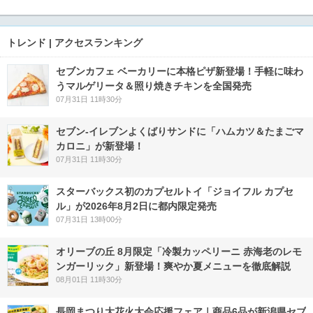
トレンド | アクセスランキング
セブンカフェ ベーカリーに本格ピザ新登場！手軽に味わ
うマルゲリータ＆照り焼きチキンを全国発売
07月31日 11時30分
セブン‐イレブンよくばりサンドに「ハムカツ＆たまごマ
カロニ」が新登場！
07月31日 11時30分
スターバックス初のカプセルトイ「ジョイフル カプセ
ル」が2026年8月2日に都内限定発売
07月31日 13時00分
オリーブの丘 8月限定「冷製カッペリーニ 赤海老のレモ
ンガーリック」新登場！爽やか夏メニューを徹底解説
08月01日 11時30分
長岡まつり大花火大会応援フェア｜商品6品が新潟県セブ