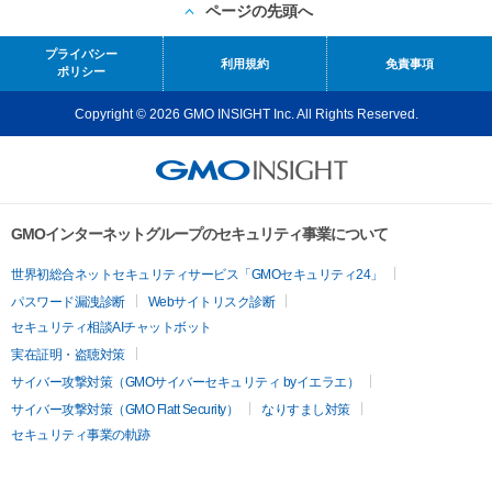
ページの先頭へ
プライバシー
利用規約
免責事項
ポリシー
Copyright © 2026 GMO INSIGHT Inc. All Rights Reserved.
GMOインターネットグループのセキュリティ事業について
世界初総合ネットセキュリティサービス「GMOセキュリティ24」
パスワード漏洩診断
Webサイトリスク診断
セキュリティ相談AIチャットボット
実在証明・盗聴対策
サイバー攻撃対策（GMOサイバーセキュリティ byイエラエ）
サイバー攻撃対策（GMO Flatt Security）
なりすまし対策
セキュリティ事業の軌跡