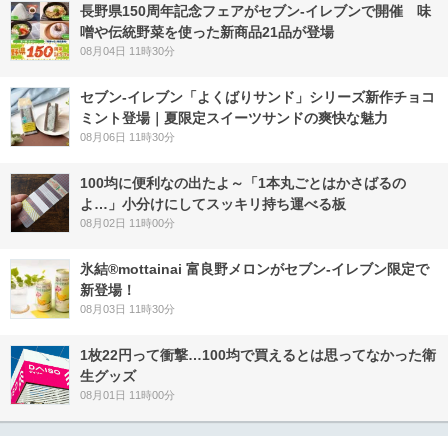
長野県150周年記念フェアがセブン-イレブンで開催 味
噌や伝統野菜を使った新商品21品が登場
08月04日 11時30分
セブン‐イレブン「よくばりサンド」シリーズ新作チョコ
ミント登場｜夏限定スイーツサンドの爽快な魅力
08月06日 11時30分
100均に便利なの出たよ～「1本丸ごとはかさばるの
よ…」小分けにしてスッキリ持ち運べる板
08月02日 11時00分
氷結®mottainai 富良野メロンがセブン‐イレブン限定で
新登場！
08月03日 11時30分
1枚22円って衝撃…100均で買えるとは思ってなかった衛
生グッズ
08月01日 11時00分