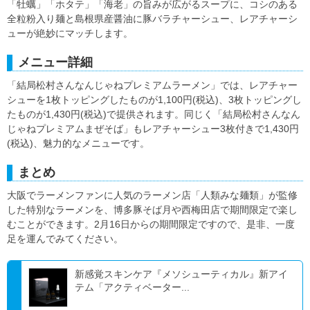
「牡蠣」「ホタテ」「海老」の旨みが広がるスープに、コシのある
全粒粉入り麺と島根県産醤油に豚バラチャーシュー、レアチャーシ
ューが絶妙にマッチします。
メニュー詳細
「結局松村さんなんじゃねプレミアムラーメン」では、レアチャー
シューを1枚トッピングしたものが1,100円(税込)、3枚トッピングし
たものが1,430円(税込)で提供されます。同じく「結局松村さんなん
じゃねプレミアムまぜそば」もレアチャーシュー3枚付きで1,430円
(税込)、魅力的なメニューです。
まとめ
大阪でラーメンファンに人気のラーメン店「人類みな麺類」が監修
した特別なラーメンを、博多豚そば月や西梅田店で期間限定で楽し
むことができます。2月16日からの期間限定ですので、是非、一度
足を運んでみてください。
新感覚スキンケア『メソシューティカル』新アイ
テム「アクティベーター...