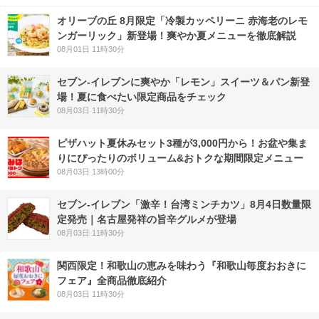
オリーブの丘 8月限定「冷製カッペリーニ 赤海老のレモ
ンガーリック」新登場！爽やか夏メニューを徹底解説
08月01日 11時30分
セブン‐イレブンに爽やか「レモン」スイーツ＆パン新登
場！夏に食べたい限定商品をチェック
08月03日 11時30分
ピザハット夏休みセット3種が3,000円から！お盆や集ま
りにぴったりのボリューム&おトクな期間限定メニュー
08月03日 13時00分
セブン-イレブン「激辛！台湾ミンチカツ」8月4日数量限
定発売｜名古屋発祥の旨辛グルメが登場
08月03日 11時30分
関西限定！和歌山の恵みを味わう『和歌山毎度おおきに
フェア』全商品徹底紹介
08月03日 11時30分