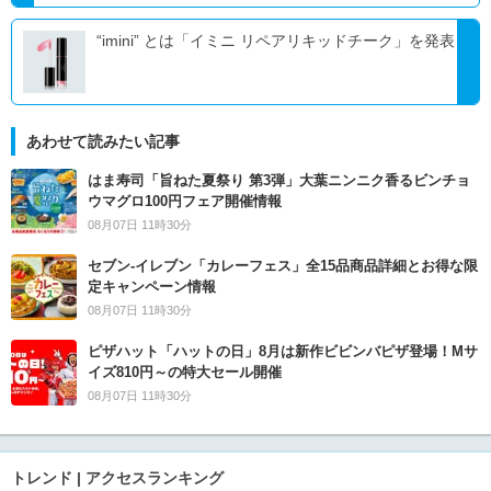
“imini” とは「イミニ リペアリキッドチーク」を発表
あわせて読みたい記事
はま寿司「旨ねた夏祭り 第3弾」大葉ニンニク香るビンチョ
ウマグロ100円フェア開催情報
08月07日 11時30分
セブン‐イレブン「カレーフェス」全15品商品詳細とお得な限
定キャンペーン情報
08月07日 11時30分
ピザハット「ハットの日」8月は新作ビビンバピザ登場！Mサ
イズ810円～の特大セール開催
08月07日 11時30分
トレンド | アクセスランキング