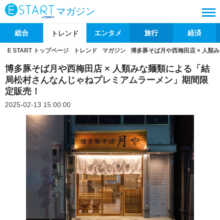
マガジン
総合
エンタメ
旅行
経済
トレンド
E START トップページ
トレンド
マガジン
博多豚そば月や西梅田店 × 人
博多豚そば月や西梅田店 × 人類みな麺類による「結
局松村さんなんじゃねプレミアムラーメン」期間限
定販売！
2025-02-13 15:00:00