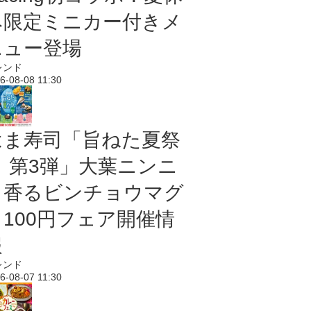
み限定ミニカー付きメ
ニュー登場
レンド
6-08-08 11:30
はま寿司「旨ねた夏祭
り 第3弾」大葉ニンニ
ク香るビンチョウマグ
ロ100円フェア開催情
報
レンド
6-08-07 11:30