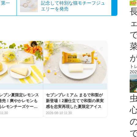
「第一
記念して特別な猫モチーフジュ
エリーを発売
ト
202
イレブン夏限定レモンス
セブンプレミアム まるで和梨が
発売！爽やかレモンも
新登場！2層仕立てで和梨の果実
るレモンチーズケーキ
感を忠実再現した夏限定アイス
心
介
11:30
2026-08-10 11:30