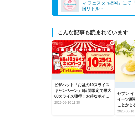
マ フェスタin福岡」にて
回リトル・...
こんな記事も読まれています
ピザハット「お盆の10スライス
キャンペーン」6日間限定で最大
セブン‐
60スライス獲得！お得なポイン
イーツ新
ト活用術を紹介
2026-08-10 11:30
ことかじ
を徹底紹
2026-08-10 