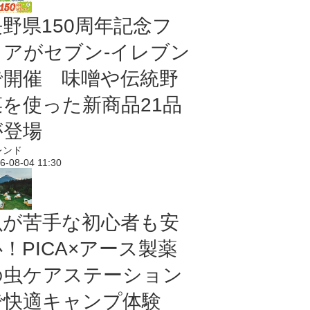
長野県150周年記念フ
ェアがセブン-イレブン
で開催 味噌や伝統野
菜を使った新商品21品
が登場
レンド
6-08-04 11:30
虫が苦手な初心者も安
！PICA×アース製薬
の虫ケアステーション
で快適キャンプ体験