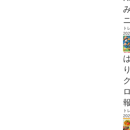
ト
202
ト
202