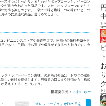
を一粒ずつにしっかりとまとわせたポップコーンと、ベーコン
ックが組み合わさった商品です。また、ポップコーンのカリふ
感の対比も楽しめます。一袋で甘味と塩味二つの味わいと二つ
たおやつに最適な商品と言えるでしょう。
ト
202
火)にコンビニエンスストアや鉄道売店で、同商品の先行発売を予
商品であり、手軽に持ち運びや保存ができるのも魅力です。今
ト
ナックペッパーベーコン風味」の新商品発売は、おやつの選択
る新しい体験を提供します。消費者の口コミや評価から、株式
性が見えてくることでしょう。
ト
情報提供元：
ぷれにゅー
202
ル・マ
「オレフィーチェ」が猫の日を