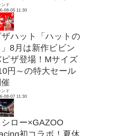
レンド
6-08-05 11:30
ピザハット「ハットの
日」8月は新作ビビン
バピザ登場！Mサイズ
810円～の特大セール
開催
レンド
6-08-07 11:30
シロー×GAZOO
acing初コラボ！夏休