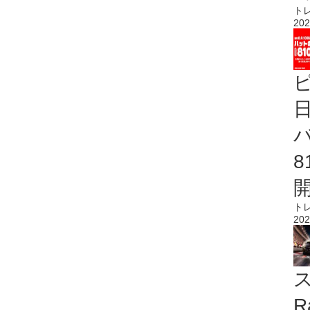
ト
202
ト
202
ス
R