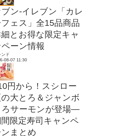
セブン‐イレブン「カレ
ーフェス」全15品商品
詳細とお得な限定キャ
ンペーン情報
レンド
6-08-07 11:30
110円から！スシロー
夏の大とろ＆ジャンボ
とろサーモンが登場―
期間限定寿司キャンペ
ーンまとめ