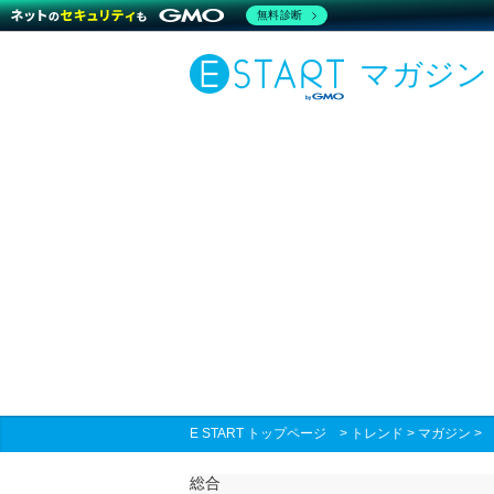
無料診断
マガジン
E START トップページ
>
トレンド
>
マガジン
総合