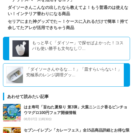
ダイソーさんこんなの出したなら教えてよ！もう普通のは使えな
い！インテリア替わりになる商品
セリアにまた神グッズでた～！ケースに入れるだけで簡単！持て
余してたアレが活用できちゃう商品
もっと早く「ダイソー」で探せばよかった！コス
パも使い勝手も文句なし♡...
「ダイソーさんやるな…！」「皿すらいらない！」
究極系のレンジ調理グッ...
あわせて読みたい記事
はま寿司「旨ねた夏祭り 第3弾」大葉ニンニク香るビンチョ
ウマグロ100円フェア開催情報
08月07日 11時30分
セブン‐イレブン「カレーフェス」全15品商品詳細とお得な限