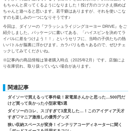
もちゃんと戻ってくるようになりました！投げ方のコツさえ掴めば
ちゃんと遊べると思います。若干癖はありますが、それを使いこな
すのも楽しみの一つになりそうです♪
今回は、ダイソーの『フラッシュライジングヨーヨー DRIVE』をご
紹介しました。パッケージに書いてある、「ハイスピンを決めてラ
イバルに差をつけよう！！」というセリフに、当時の子供たちの熱
いバトルが脳裏に浮かびます。カラバリも色々あるので、ぜひチェ
ックしてみてくださいね。
※記事内の商品情報は筆者購入時点（2025年2月）です。店舗によ
り在庫切れ、取り扱っていない場合があります。
関連記事
ダイソーで買えるって事件級！家電屋さんかと思った…500円だ
けど買って良かった小型家電5選
ダイソーのコレ、スゴすぎて3度見した…！このアイディア天才
すぎ♡マニア激推しの優秀グッズ
狭い収納スペースが変身！インテリアコーディネーターに聞く
「デッドスペースを活用するコツ」