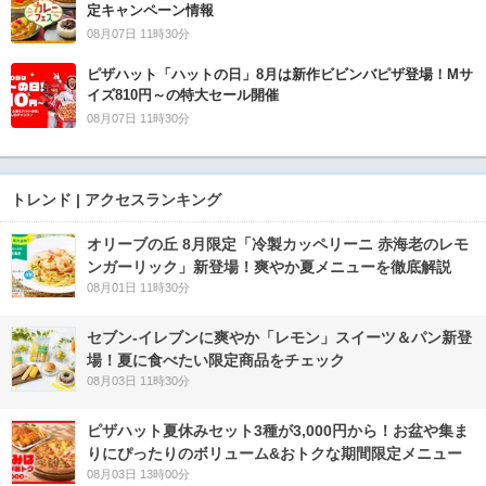
定キャンペーン情報
08月07日 11時30分
ピザハット「ハットの日」8月は新作ビビンバピザ登場！Mサ
イズ810円～の特大セール開催
08月07日 11時30分
トレンド | アクセスランキング
オリーブの丘 8月限定「冷製カッペリーニ 赤海老のレモ
ンガーリック」新登場！爽やか夏メニューを徹底解説
08月01日 11時30分
セブン‐イレブンに爽やか「レモン」スイーツ＆パン新登
場！夏に食べたい限定商品をチェック
08月03日 11時30分
ピザハット夏休みセット3種が3,000円から！お盆や集ま
りにぴったりのボリューム&おトクな期間限定メニュー
08月03日 13時00分