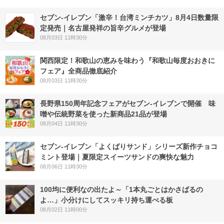
セブン-イレブン「激辛！台湾ミンチカツ」8月4日数量限
定発売｜名古屋発祥の旨辛グルメが登場
08月03日 11時30分
関西限定！和歌山の恵みを味わう『和歌山毎度おおきに
フェア』全商品徹底紹介
08月03日 11時30分
長野県150周年記念フェアがセブン-イレブンで開催 味
噌や伝統野菜を使った新商品21品が登場
08月04日 11時30分
セブン‐イレブン「よくばりサンド」シリーズ新作チョコ
ミント登場｜夏限定スイーツサンドの爽快な魅力
08月06日 11時30分
100均に便利なの出たよ～「1本丸ごとはかさばるの
よ…」小分けにしてスッキリ持ち運べる板
08月02日 11時00分