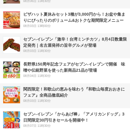
08月06日 11時30分
ピザハット夏休みセット3種が3,000円から！お盆や集ま
りにぴったりのボリューム&おトクな期間限定メニュー
08月03日 13時00分
セブン-イレブン「激辛！台湾ミンチカツ」8月4日数量限
定発売｜名古屋発祥の旨辛グルメが登場
08月03日 11時30分
長野県150周年記念フェアがセブン-イレブンで開催 味
噌や伝統野菜を使った新商品21品が登場
08月04日 11時30分
関西限定！和歌山の恵みを味わう『和歌山毎度おおきに
フェア』全商品徹底紹介
08月03日 11時30分
セブン‐イレブン「からあげ棒」「アメリカンドッグ」3
日間限定30円引きセールを開催中！
08月07日 11時30分