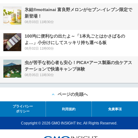
氷結®mottainai 富良野メロンがセブン‐イレブン限定で
新登場！
08月03日 11時30分
100均に便利なの出たよ～「1本丸ごとはかさばるの
よ…」小分けにしてスッキリ持ち運べる板
08月02日 11時00分
虫が苦手な初心者も安心！PICA×アース製薬の虫ケアス
テーションで快適キャンプ体験
08月05日 11時30分
ページの先頭へ
プライバシー
利用規約
免責事項
ポリシー
Copyright © 2026 GMO INSIGHT Inc. All Rights Reserved.