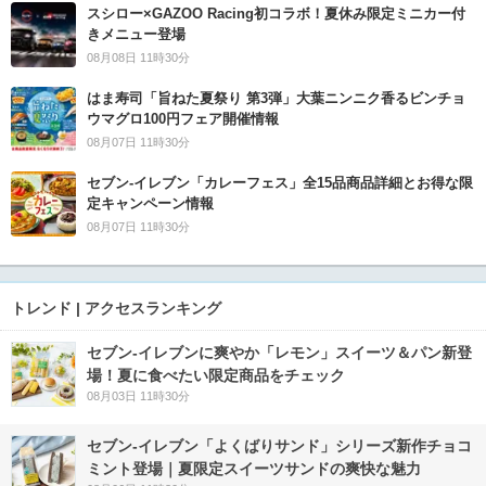
スシロー×GAZOO Racing初コラボ！夏休み限定ミニカー付
きメニュー登場
08月08日 11時30分
はま寿司「旨ねた夏祭り 第3弾」大葉ニンニク香るビンチョ
ウマグロ100円フェア開催情報
08月07日 11時30分
セブン‐イレブン「カレーフェス」全15品商品詳細とお得な限
定キャンペーン情報
08月07日 11時30分
トレンド | アクセスランキング
セブン‐イレブンに爽やか「レモン」スイーツ＆パン新登
場！夏に食べたい限定商品をチェック
08月03日 11時30分
セブン‐イレブン「よくばりサンド」シリーズ新作チョコ
ミント登場｜夏限定スイーツサンドの爽快な魅力