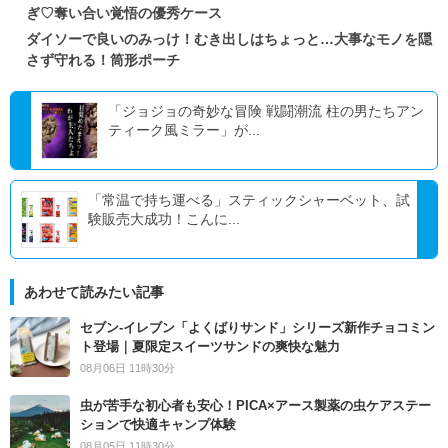
ぎ♡奪い合い覚悟の優秀ケース
ダイソーで良いのみっけ！むき出しはちょっと…大事なモノを隠
さず守れる！筒形ポーチ
「ジョジョの奇妙な冒険 戦闘潮流 柱の男たちアン
ティーク風ミラー」が...
「常温で持ち運べる」スティックシャーベット、試
験販売大成功！こんに...
あわせて読みたい記事
セブン‐イレブン「よくばりサンド」シリーズ新作チョコミン
ト登場｜夏限定スイーツサンドの爽快な魅力
08月06日 11時30分
虫が苦手な初心者も安心！PICA×アース製薬の虫ケアステー
ションで快適キャンプ体験
08月05日 11時30分