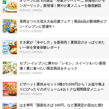
オリーブの丘 8月限定「冷製カッペリーニ 赤海老のレモ
ンガーリック」新登場！爽やか夏メニューを徹底解説
08月01日 11時30分
長岡まつり大花火大会応援フェア｜商品6品が新潟県セブ
ン−イレブンに登場中！
07月31日 11時30分
すき家が「冷やし汁」を新発売！夏限定のさっぱり冷た
い一杯を実食体験レポート
07月31日 11時30分
セブン‐イレブンに爽やか「レモン」スイーツ＆パン新登
場！夏に食べたい限定商品をチェック
08月03日 11時30分
ピザハット夏休みセット3種が3,000円から！お盆や集ま
りにぴったりのボリューム&おトクな期間限定メニュー
08月03日 13時00分
はま寿司「国産生さば 100円」など夏限定の旨ねた第2