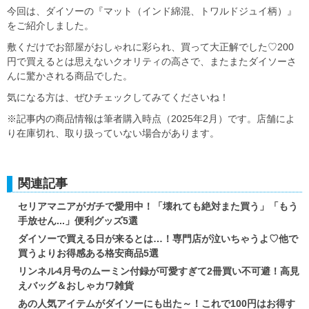
今回は、ダイソーの『マット（インド綿混、トワルドジュイ柄）』
をご紹介しました。
敷くだけでお部屋がおしゃれに彩られ、買って大正解でした♡200
円で買えるとは思えないクオリティの高さで、またまたダイソーさ
んに驚かされる商品でした。
気になる方は、ぜひチェックしてみてくださいね！
※記事内の商品情報は筆者購入時点（2025年2月）です。店舗によ
り在庫切れ、取り扱っていない場合があります。
関連記事
セリアマニアがガチで愛用中！「壊れても絶対また買う」「もう
手放せん...」便利グッズ5選
ダイソーで買える日が来るとは…！専門店が泣いちゃうよ♡他で
買うよりお得感ある格安商品5選
リンネル4月号のムーミン付録が可愛すぎて2冊買い不可避！高見
えバッグ＆おしゃカワ雑貨
あの人気アイテムがダイソーにも出た～！これで100円はお得す