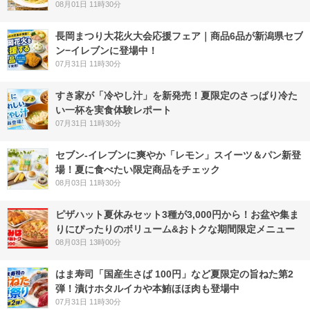
08月01日 11時30分
長岡まつり大花火大会応援フェア｜商品6品が新潟県セブ
ン−イレブンに登場中！
07月31日 11時30分
すき家が「冷やし汁」を新発売！夏限定のさっぱり冷た
い一杯を実食体験レポート
07月31日 11時30分
セブン‐イレブンに爽やか「レモン」スイーツ＆パン新登
場！夏に食べたい限定商品をチェック
08月03日 11時30分
ピザハット夏休みセット3種が3,000円から！お盆や集ま
りにぴったりのボリューム&おトクな期間限定メニュー
08月03日 13時00分
はま寿司「国産生さば 100円」など夏限定の旨ねた第2
弾！漬けホタルイカや本鮪ほほ肉も登場中
07月31日 11時30分