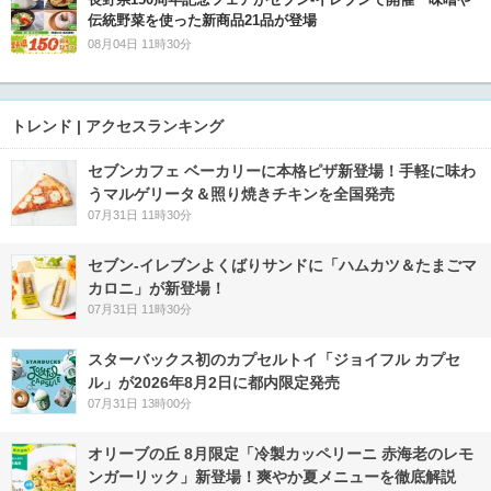
伝統野菜を使った新商品21品が登場
08月04日 11時30分
トレンド | アクセスランキング
セブンカフェ ベーカリーに本格ピザ新登場！手軽に味わ
うマルゲリータ＆照り焼きチキンを全国発売
07月31日 11時30分
セブン‐イレブンよくばりサンドに「ハムカツ＆たまごマ
カロニ」が新登場！
07月31日 11時30分
スターバックス初のカプセルトイ「ジョイフル カプセ
ル」が2026年8月2日に都内限定発売
07月31日 13時00分
オリーブの丘 8月限定「冷製カッペリーニ 赤海老のレモ
ンガーリック」新登場！爽やか夏メニューを徹底解説