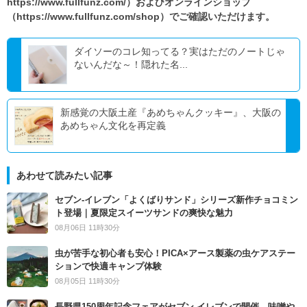
https://www.fullfunz.com/）およびオンラインショップ
（https://www.fullfunz.com/shop）でご確認いただけます。
ダイソーのコレ知ってる？実はただのノートじゃ
ないんだな～！隠れた名...
新感覚の大阪土産『あめちゃんクッキー』、大阪の
あめちゃん文化を再定義
あわせて読みたい記事
セブン‐イレブン「よくばりサンド」シリーズ新作チョコミン
ト登場｜夏限定スイーツサンドの爽快な魅力
08月06日 11時30分
虫が苦手な初心者も安心！PICA×アース製薬の虫ケアステー
ションで快適キャンプ体験
08月05日 11時30分
長野県150周年記念フェアがセブン-イレブンで開催 味噌や