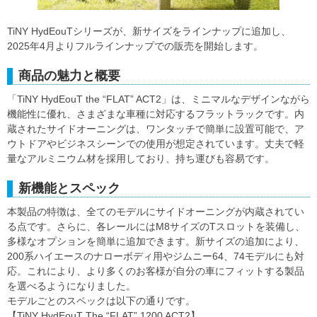
TiNY HydEouTシリーズが、新サイズをラインナップに追加し、
2025年4月よりフルラインナップでの販売を開始します。
商品の魅力と概要
「TiNY HydEouT the “FLAT” ACT2」は、ミニマルなデザインながら
機能性に優れ、さまざまな車種に対応するフラットラックです。内
蔵されたサイドオーニングは、ワンタッチで簡単に設置可能で、ア
ウトドアやビジネスシーンでの使用が想定されています。丈夫で軽
量なアルミニウム材を採用しており、持ち運びも容易です。
新機能とスペック
本製品の特徴は、全てのモデルにサイドオーニングが内蔵されてい
る点です。さらに、各レールにはM8サイズのTスロットを装備し、
多様なオプションを簡単に追加できます。新サイズの追加により、
200系ハイエースのナローボディ用やジムニー64、74モデルにも対
応。これにより、より多くのお客様が自分の車にフィットする製品
を選べるようになりました。
モデルごとのスペックは以下の通りです。
【TiNY HydEouT The “FLAT” 1200 ACT2】