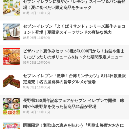
セブン‐イレブンに爽やか「レモン」スイーツ＆パン新登
場！夏に食べたい限定商品をチェック
08月03日 11時30分
セブン‐イレブン「よくばりサンド」シリーズ新作チョコ
ミント登場｜夏限定スイーツサンドの爽快な魅力
08月06日 11時30分
ピザハット夏休みセット3種が3,000円から！お盆や集ま
りにぴったりのボリューム&おトクな期間限定メニュー
08月03日 13時00分
セブン-イレブン「激辛！台湾ミンチカツ」8月4日数量限
定発売｜名古屋発祥の旨辛グルメが登場
08月03日 11時30分
長野県150周年記念フェアがセブン-イレブンで開催 味
噌や伝統野菜を使った新商品21品が登場
08月04日 11時30分
関西限定！和歌山の恵みを味わう『和歌山毎度おおきに