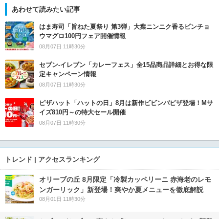
あわせて読みたい記事
はま寿司「旨ねた夏祭り 第3弾」大葉ニンニク香るビンチョ
ウマグロ100円フェア開催情報
08月07日 11時30分
セブン‐イレブン「カレーフェス」全15品商品詳細とお得な限
定キャンペーン情報
08月07日 11時30分
ピザハット「ハットの日」8月は新作ビビンバピザ登場！Mサ
イズ810円～の特大セール開催
08月07日 11時30分
トレンド | アクセスランキング
オリーブの丘 8月限定「冷製カッペリーニ 赤海老のレモ
ンガーリック」新登場！爽やか夏メニューを徹底解説
08月01日 11時30分