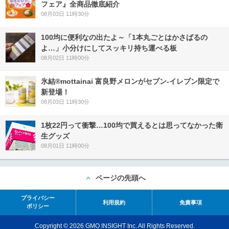
フェア』全商品徹底紹介
08月03日 11時30分
100均に便利なの出たよ～「1本丸ごとはかさばるの
よ…」小分けにしてスッキリ持ち運べる板
08月02日 11時00分
氷結®mottainai 富良野メロンがセブン‐イレブン限定で
新登場！
08月03日 11時30分
1枚22円って衝撃…100均で買えるとは思ってなかった衛
生グッズ
08月01日 11時00分
ページの先頭へ
プライバシー
利用規約
免責事項
ポリシー
Copyright © 2026 GMO INSIGHT Inc. All Rights Reserved.