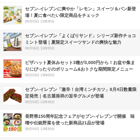
セブン‐イレブンに爽やか「レモン」スイーツ＆パン新登
場！夏に食べたい限定商品をチェック
08月03日 11時30分
セブン‐イレブン「よくばりサンド」シリーズ新作チョコ
ミント登場｜夏限定スイーツサンドの爽快な魅力
08月06日 11時30分
ピザハット夏休みセット3種が3,000円から！お盆や集ま
りにぴったりのボリューム&おトクな期間限定メニュー
08月03日 13時00分
セブン-イレブン「激辛！台湾ミンチカツ」8月4日数量限
定発売｜名古屋発祥の旨辛グルメが登場
08月03日 11時30分
長野県150周年記念フェアがセブン-イレブンで開催 味
噌や伝統野菜を使った新商品21品が登場
08月04日 11時30分