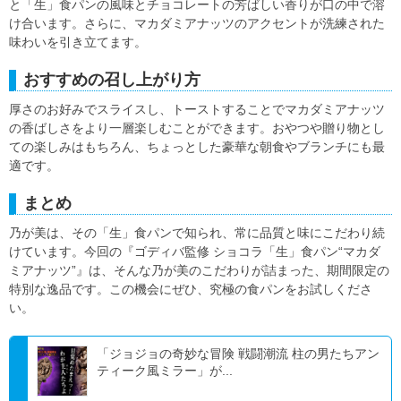
と「生」食パンの風味とチョコレートの芳ばしい香りが口の中で溶
け合います。さらに、マカダミアナッツのアクセントが洗練された
味わいを引き立てます。
おすすめの召し上がり方
厚さのお好みでスライスし、トーストすることでマカダミアナッツ
の香ばしさをより一層楽しむことができます。おやつや贈り物とし
ての楽しみはもちろん、ちょっとした豪華な朝食やブランチにも最
適です。
まとめ
乃が美は、その「生」食パンで知られ、常に品質と味にこだわり続
けています。今回の『ゴディバ監修 ショコラ「生」食パン“マカダ
ミアナッツ”』は、そんな乃が美のこだわりが詰まった、期間限定の
特別な逸品です。この機会にぜひ、究極の食パンをお試しくださ
い。
「ジョジョの奇妙な冒険 戦闘潮流 柱の男たちアン
ティーク風ミラー」が...