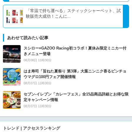
「常温で持ち運べる」スティックシャーベット、試
験販売大成功！こんに...
あわせて読みたい記事
スシロー×GAZOO Racing初コラボ！夏休み限定ミニカー付
きメニュー登場
08月08日 11時30分
はま寿司「旨ねた夏祭り 第3弾」大葉ニンニク香るビンチョ
ウマグロ100円フェア開催情報
08月07日 11時30分
セブン‐イレブン「カレーフェス」全15品商品詳細とお得な限
定キャンペーン情報
08月07日 11時30分
トレンド | アクセスランキング