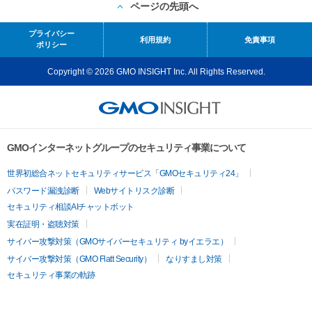
ページの先頭へ
プライバシー
利用規約
免責事項
ポリシー
Copyright © 2026 GMO INSIGHT Inc. All Rights Reserved.
GMOインターネットグループのセキュリティ事業について
世界初総合ネットセキュリティサービス「GMOセキュリティ24」
パスワード漏洩診断
Webサイトリスク診断
セキュリティ相談AIチャットボット
実在証明・盗聴対策
サイバー攻撃対策（GMOサイバーセキュリティ byイエラエ）
サイバー攻撃対策（GMO Flatt Security）
なりすまし対策
セキュリティ事業の軌跡