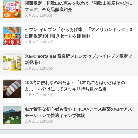
関西限定！和歌山の恵みを味わう『和歌山毎度おおきに
フェア』全商品徹底紹介
08月03日 11時30分
セブン‐イレブン「からあげ棒」「アメリカンドッグ」3
日間限定30円引きセールを開催中！
08月07日 11時30分
氷結®mottainai 富良野メロンがセブン‐イレブン限定で
新登場！
08月03日 11時30分
100均に便利なの出たよ～「1本丸ごとはかさばるの
よ…」小分けにしてスッキリ持ち運べる板
08月02日 11時00分
虫が苦手な初心者も安心！PICA×アース製薬の虫ケアス
テーションで快適キャンプ体験
08月05日 11時30分