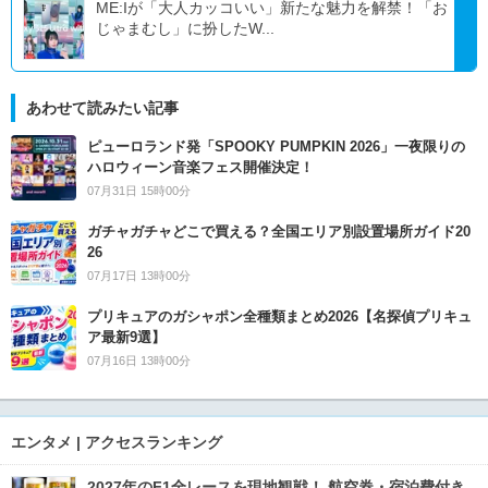
ME:Iが「大人カッコいい」新たな魅力を解禁！「お
じゃまむし」に扮したW...
あわせて読みたい記事
ピューロランド発「SPOOKY PUMPKIN 2026」一夜限りの
ハロウィーン音楽フェス開催決定！
07月31日 15時00分
ガチャガチャどこで買える？全国エリア別設置場所ガイド20
26
07月17日 13時00分
プリキュアのガシャポン全種類まとめ2026【名探偵プリキュ
ア最新9選】
07月16日 13時00分
エンタメ | アクセスランキング
2027年のF1全レースを現地観戦！ 航空券・宿泊費付き