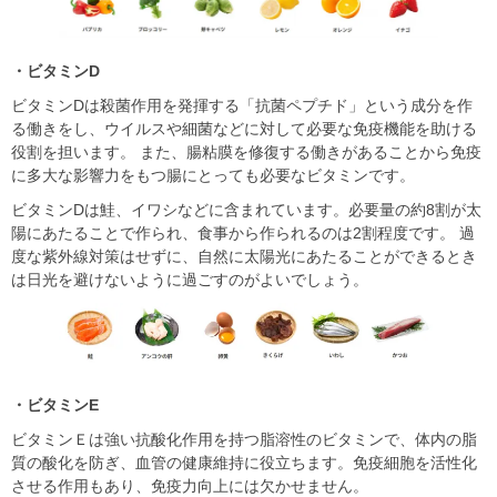
・ビタミンD
ビタミンDは殺菌作⽤を発揮する「抗菌ペプチド」という成分を作
る働きをし、ウイルスや細菌などに対して必要な免疫機能を助ける
役割を担います。 また、腸粘膜を修復する働きがあることから免疫
に多⼤な影響⼒をもつ腸にとっても必要なビタミンです。
ビタミンDは鮭、イワシなどに含まれています。必要量の約8割が太
陽にあたることで作られ、⾷事から作られるのは2割程度です。 過
度な紫外線対策はせずに、⾃然に太陽光にあたることができるとき
は⽇光を避けないように過ごすのがよいでしょう。
・ビタミンE
ビタミンＥは強い抗酸化作⽤を持つ脂溶性のビタミンで、体内の脂
質の酸化を防ぎ、⾎管の健康維持に役⽴ちます。免疫細胞を活性化
させる作⽤もあり、免疫⼒向上には⽋かせません。