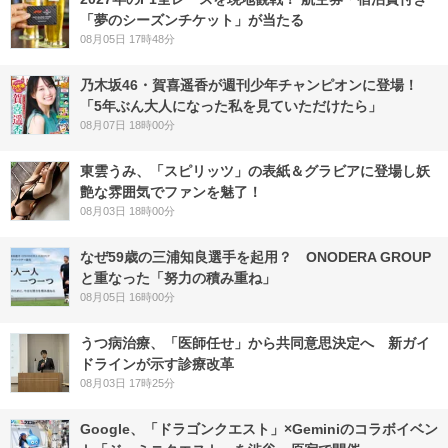
「夢のシーズンチケット」が当たる
08月05日 17時48分
乃木坂46・賀喜遥香が週刊少年チャンピオンに登場！
「5年ぶん大人になった私を見ていただけたら」
08月07日 18時00分
東雲うみ、「スピリッツ」の表紙＆グラビアに登場し妖
艶な雰囲気でファンを魅了！
08月03日 18時00分
なぜ59歳の三浦知良選手を起用？ ONODERA GROUP
と重なった「努力の積み重ね」
08月05日 16時00分
うつ病治療、「医師任せ」から共同意思決定へ 新ガイ
ドラインが示す診療改革
08月03日 17時25分
Google、「ドラゴンクエスト」×Geminiのコラボイベン