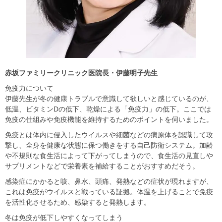
⾚坂ファミリークリニック医院⻑・伊藤明⼦先⽣
免疫力について
伊藤先⽣が冬の健康トラブルで意識して欲しいと感じているのが、
低温、ビタミンDの低下、乾燥による「免疫⼒」の低下。ここでは
免疫の仕組みや免疫機能を維持するためのポイントを伺いました。
免疫とは体内に侵⼊したウイルスや細菌などの病原体を認識して攻
撃し、全⾝を健康な状態に保つ働きをする⾃⼰防衛システム。加齢
や不規則な⾷⽣活によって下がってしまうので、⾷⽣活の⾒直しや
サプリメントなどで栄養素を補給することがおすすめだそう。
感染症にかかると咳、⿐⽔、頭痛、発熱などの症状が現れますが、
これは免疫がウイルスと戦っている証拠。体温を上げることで免疫
を活性化させるため、感染すると発熱します。
冬は免疫が低下しやすくなってしまう