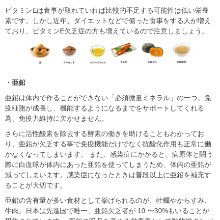
ビタミンEは⾷事が取れていれば⽐較的不⾜する可能性は低い栄養
素です。しかし近年、ダイエットなどで偏った⾷事をする⼈が増え
ており、ビタミンE⽋乏症の⽅も増えているので注意しましょう。
・亜鉛
亜鉛は体内で作ることができない「必須微量ミネラル」の⼀つ。免
疫細胞が成⻑し、機能するようになるまでをサポートしてくれる
為、免疫⼒維持に⽋かせません。
さらに活性酸素を除去する酵素の働きを助けることもわかってお
り、亜鉛が⽋乏する事で免疫機能だけでなく抗酸化作⽤も正常に働
かなくなってしまいます。 また、感染症にかかると、病原体と闘う
際に⽩⾎球が体内にあった亜鉛を使ってしまうため、体内の亜鉛が
減ってしまいます。感染症になったときは普段以上に亜鉛を補充す
ることが⼤切です。
亜鉛の含有量が多い⾷材として挙げられるのが、牡蠣やからすみ、
⽜⾁。日本は先進国で唯⼀、亜鉛⽋乏者が 10 〜30%もいることが