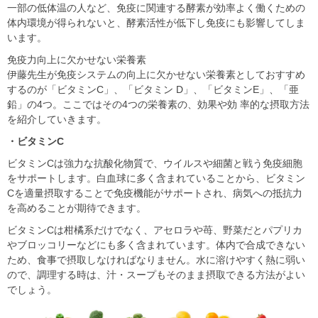
⼀部の低体温の⼈など、免疫に関連する酵素が効率よく働くための
体内環境が得られないと、酵素活性が低下し免疫にも影響してしま
います。
免疫力向上に⽋かせない栄養素
伊藤先⽣が免疫システムの向上に⽋かせない栄養素としておすすめ
するのが「ビタミンC」、「ビタミン D」、「ビタミンE」、「亜
鉛」の4つ。ここではその4つの栄養素の、効果や効 率的な摂取⽅法
を紹介していきます。
・ビタミンC
ビタミンCは強⼒な抗酸化物質で、ウイルスや細菌と戦う免疫細胞
をサポートします。⽩⾎球に多く含まれていることから、ビタミン
Cを適量摂取することで免疫機能がサポートされ、病気への抵抗⼒
を⾼めることが期待できます。
ビタミンCは柑橘系だけでなく、アセロラや苺、野菜だとパプリカ
やブロッコリーなどにも多く含まれています。体内で合成できない
ため、⾷事で摂取しなければなりません。⽔に溶けやすく熱に弱い
ので、調理する時は、汁・スープもそのまま摂取できる方法がよい
でしょう。