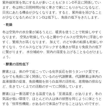
紫外線対策を気にする⼈が多いこともビタミンD不⾜に関係してい
ます。冬は特に⽇照時間が短く寒さで家にこもりがちになるなど、
⽇光にあたる機会が少なくなります。すると、紫外線を浴びること
が少なくなるためビタミンDは低下し、免疫の低下をきたします。
・乾燥
冬は空気中の⽔分量が減るうえに、暖房を使うことで乾燥しやすく
なります。 空気が乾燥していると菌やウイルスが空気中に浮遊しや
すく、繁殖⼒が⾼くなります。 加えて、のどや⿐の粘膜も乾燥しや
すくなり、ウイルスなどをブロックする働きが弱まり免疫⼒の低下
に繋がります。 ⽔分補給や、室内の湿度を上げることを⼼がけまし
ょう。
・酵素の活性低下
酵素とは、体の中で起こっている化学反応を担うタンパク質です。
なかでも免疫に深く関係しているのが代謝酵素。代謝酵素は体内の
⾎液循環の促進、免疫機能を担う⽩⾎球の活性化、⽼廃物の排出な
ど、⽣きていく上での活動のすべてに関係しています。
酵素には⼀番活躍できる温度である「⾄適温度」があります。冬の
気温が低い環境で、ほとんどの⼈は体の状態を同じように保とうと
する「恒常性機能」があるので体温が下がることはないのですが、