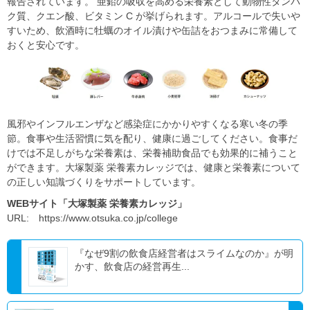
報告されています。 亜鉛の吸収を⾼める栄養素として動物性タンパ
ク質、クエン酸、ビタミン C が挙げられます。アルコールで失いや
すいため、飲酒時に牡蠣のオイル漬けや⽸詰をおつまみに常備して
おくと安⼼です。
⾵邪やインフルエンザなど感染症にかかりやすくなる寒い冬の季
節。食事や生活習慣に気を配り、健康に過ごしてください。食事だ
けでは不足しがちな栄養素は、栄養補助食品でも効果的に補うこと
ができます。大塚製薬 栄養素カレッジでは、健康と栄養素について
の正しい知識づくりをサポートしています。
WEBサイト「大塚製薬 栄養素カレッジ」
URL: https://www.otsuka.co.jp/college
『なぜ9割の飲食店経営者はスライムなのか』が明
かす、飲食店の経営再生...