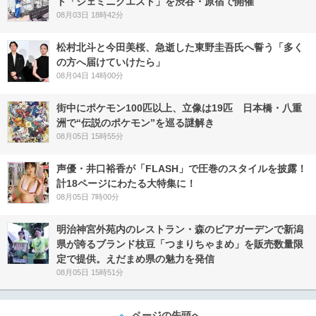
ト「ジェミニクエスト」を渋谷・原宿で開催
08月03日 18時42分
松村北斗と今田美桜、急逝した東野圭吾氏へ誓う「多く
の方へ届けていけたら」
08月04日 14時00分
街中にポケモン100匹以上、立像は19匹 日本橋・八重
洲で“伝説のポケモン”を巡る謎解き
08月05日 15時55分
声優・井口裕香が「FLASH」で圧巻のスタイルを披露！
計18ページにわたる大特集に！
08月05日 7時00分
明治神宮外苑内のレストラン・森のビアガーデンで新潟
県が誇るブランド枝豆「つまりちゃまめ」を販売数量限
定で提供。えだまめ県の魅力を発信
08月05日 15時51分
ページの先頭へ