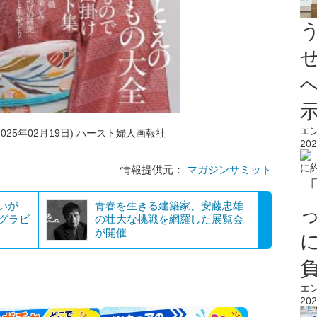
エ
025年02月19日) ハースト婦人画報社
202
情報提供元：
マガジンサミット
いが
青春を生きる建築家、安藤忠雄
なグラビ
の壮大な挑戦を網羅した展覧会
が開催
エ
202