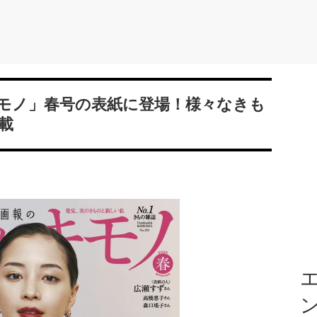
モノ」春号の表紙に登場！様々なきも
載
エ