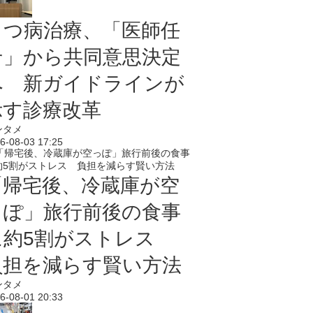
うつ病治療、「医師任
せ」から共同意思決定
へ 新ガイドラインが
示す診療改革
ンタメ
6-08-03 17:25
「帰宅後、冷蔵庫が空
っぽ」旅行前後の食事
に約5割がストレス
負担を減らす賢い方法
ンタメ
6-08-01 20:33