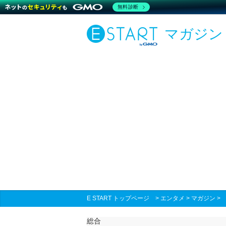
無料診断
マガジン
E START トップページ
>
エンタメ
>
マガジン
総合