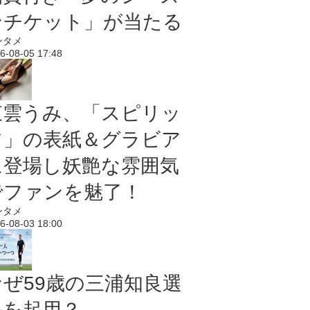
ンチケット」が当たる
ンタメ
6-08-05 17:48
東雲うみ、「スピリッ
ツ」の表紙＆グラビア
に登場し妖艶な雰囲気
でファンを魅了！
ンタメ
6-08-03 18:00
なぜ59歳の三浦知良選
手を起用？