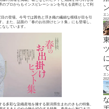
界のプロからもインスピレーションを与える資料として利
エ
2度目の登場。今号では茜色と浮き織の繊細な模様が目を引
202
す。また、誌面の「春のお出掛けヒント集」にも登場し、
こなしています。
エ
202
する多彩な染織産地を擁する新潟県生まれのきもの特集、
愛用するきものや小物を紹介する特集、春先から秋口まで