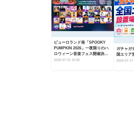
ピューロランド発「SPOOKY
PUMPKIN 2026」一夜限りのハ
ガチャガ
ロウィーン音楽フェス開催決
国エリア別
定！
2026-07-31 15:00
2026-07-17 