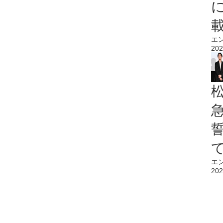
エ
202
エ
202