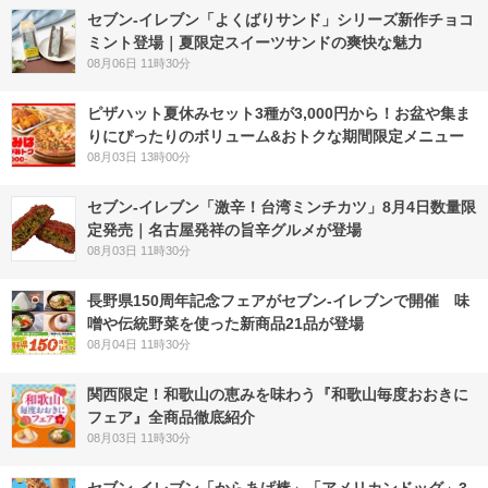
セブン‐イレブン「よくばりサンド」シリーズ新作チョコ
ミント登場｜夏限定スイーツサンドの爽快な魅力
08月06日 11時30分
ピザハット夏休みセット3種が3,000円から！お盆や集ま
りにぴったりのボリューム&おトクな期間限定メニュー
08月03日 13時00分
セブン-イレブン「激辛！台湾ミンチカツ」8月4日数量限
定発売｜名古屋発祥の旨辛グルメが登場
08月03日 11時30分
長野県150周年記念フェアがセブン-イレブンで開催 味
噌や伝統野菜を使った新商品21品が登場
08月04日 11時30分
関西限定！和歌山の恵みを味わう『和歌山毎度おおきに
フェア』全商品徹底紹介
08月03日 11時30分
セブン‐イレブン「からあげ棒」「アメリカンドッグ」3