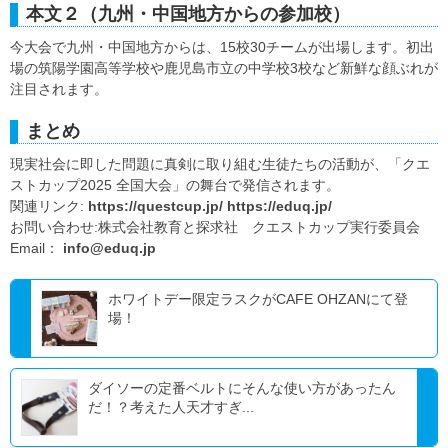
本文２（九州・中国地方からの参加校）
今大会で九州・中国地方からは、15校30チームが出場します。初出
場の筑陽学園高等学校や鹿児島市立の中学校3校など新鮮な顔ぶれが
注目されます。
まとめ
現実社会に即した問題に真剣に取り組む生徒たちの活動が、「クエ
ストカップ2025 全国大会」の舞台で発信されます。
関連リンク:
https://questcup.jp/
https://eduq.jp/
お問い合わせ:株式会社教育と探求社 クエストカップ実行委員会
Email：
info@eduq.jp
ホワイトデー限定ラスクがCAFE OHZANにて登
場！
ダイソーの定番ベルトにそんな使い方があったん
だ！？考えた人天才すぎ...