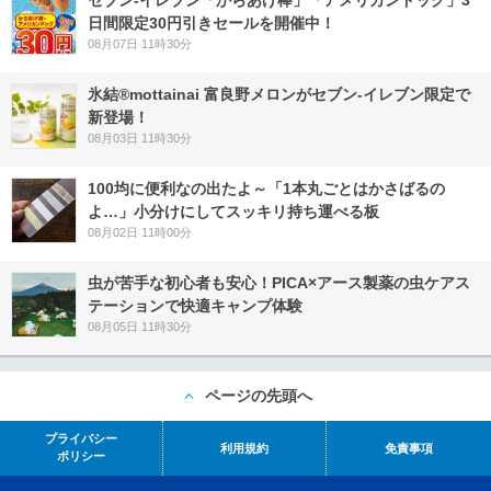
日間限定30円引きセールを開催中！
08月07日 11時30分
氷結®mottainai 富良野メロンがセブン‐イレブン限定で
新登場！
08月03日 11時30分
100均に便利なの出たよ～「1本丸ごとはかさばるの
よ…」小分けにしてスッキリ持ち運べる板
08月02日 11時00分
虫が苦手な初心者も安心！PICA×アース製薬の虫ケアス
テーションで快適キャンプ体験
08月05日 11時30分
ページの先頭へ
プライバシー
利用規約
免責事項
ポリシー