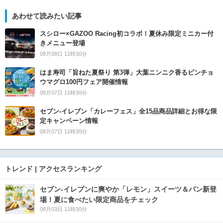
あわせて読みたい記事
スシロー×GAZOO Racing初コラボ！夏休み限定ミニカー付
きメニュー登場
08月08日 11時30分
はま寿司「旨ねた夏祭り 第3弾」大葉ニンニク香るビンチョ
ウマグロ100円フェア開催情報
08月07日 11時30分
セブン‐イレブン「カレーフェス」全15品商品詳細とお得な限
定キャンペーン情報
08月07日 11時30分
トレンド | アクセスランキング
セブン‐イレブンに爽やか「レモン」スイーツ＆パン新登
場！夏に食べたい限定商品をチェック
08月03日 11時30分