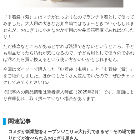
『巾着袋（紫）』はマチがたっぷりなのでランチ巾着として使って
みました。大人用の大きなお弁当箱ではちょっときついかもしれま
せんが、おにぎりに小さなおかず用のお弁当箱程度であればぴった
り！
ただ残念なところがあるとすれば洗濯できないというところ。子ど
も用品だったら汚れが気になるので、子ども用として使うのであれ
ば汚れたら買い換えるという使い方がいいかもしれません。
今回はダイソーで購入した『巾着袋（虫柄）』と『巾着袋（紫）』
をご紹介しました。ほかにもたくさん並んでいたので、ぜひチェッ
クしてみてくださいね♪
※記事内の商品情報は筆者購入時点（2025年2月）です。店舗によ
り在庫切れ、取り扱っていない場合があります。
関連記事
コメダが新業態をオープン♡こりゃ大行列できるぞ！その場で握
りたてが食べられるおにぎり屋さん