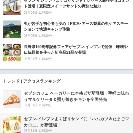
セブン‐イレブン「よくばりサンド」シリーズ新作チョコミン
ト登場｜夏限定スイーツサンドの爽快な魅力
08月06日 11時30分
虫が苦手な初心者も安心！PICA×アース製薬の虫ケアステー
ションで快適キャンプ体験
08月05日 11時30分
長野県150周年記念フェアがセブン-イレブンで開催 味噌や
伝統野菜を使った新商品21品が登場
08月04日 11時30分
トレンド | アクセスランキング
セブンカフェ ベーカリーに本格ピザ新登場！手軽に味わ
うマルゲリータ＆照り焼きチキンを全国発売
07月31日 11時30分
セブン‐イレブンよくばりサンドに「ハムカツ＆たまごマ
カロニ」が新登場！
07月31日 11時30分