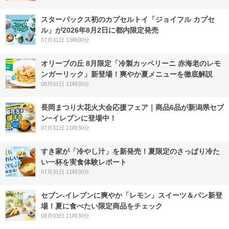
スターバックス初のカプセルトイ「ジョイフル カプセ
ル」が2026年8月2日に都内限定発売
07月31日 13時00分
オリーブの丘 8月限定「冷製カッペリーニ 赤海老のレモ
ンガーリック」新登場！爽やか夏メニューを徹底解説
08月01日 11時30分
長岡まつり大花火大会応援フェア｜商品6品が新潟県セブ
ン−イレブンに登場中！
07月31日 11時30分
すき家が「冷やし汁」を新発売！夏限定のさっぱり冷た
い一杯を実食体験レポート
07月31日 11時30分
セブン‐イレブンに爽やか「レモン」スイーツ＆パン新登
場！夏に食べたい限定商品をチェック
08月03日 11時30分