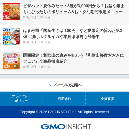
ピザハット夏休みセット3種が3,000円から！お盆や集ま
りにぴったりのボリューム&おトクな期間限定メニュー
08月03日 13時00分
はま寿司「国産生さば 100円」など夏限定の旨ねた第2
弾！漬けホタルイカや本鮪ほほ肉も登場中
07月31日 11時30分
関西限定！和歌山の恵みを味わう『和歌山毎度おおきに
フェア』全商品徹底紹介
08月03日 11時30分
ページの先頭へ
プライバシー
利用規約
免責事項
ポリシー
Copyright © 2026 GMO INSIGHT Inc. All Rights Reserved.