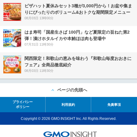
ピザハット夏休みセット3種が3,000円から！お盆や集ま
りにぴったりのボリューム&おトクな期間限定メニュー
08月03日 13時00分
はま寿司「国産生さば 100円」など夏限定の旨ねた第2
弾！漬けホタルイカや本鮪ほほ肉も登場中
07月31日 11時30分
関西限定！和歌山の恵みを味わう『和歌山毎度おおきに
フェア』全商品徹底紹介
08月03日 11時30分
ページの先頭へ
プライバシー
利用規約
免責事項
ポリシー
Copyright © 2026 GMO INSIGHT Inc. All Rights Reserved.