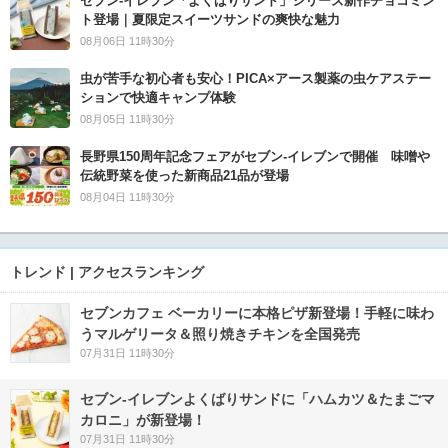
セブン‐イレブン「よくばりサンド」シリーズ新作チョコミン
ト登場｜夏限定スイーツサンドの爽快な魅力
08月06日 11時30分
虫が苦手な初心者も安心！PICA×アース製薬の虫ケアステー
ションで快適キャンプ体験
08月05日 11時30分
長野県150周年記念フェアがセブン-イレブンで開催 味噌や
伝統野菜を使った新商品21品が登場
08月04日 11時30分
トレンド | アクセスランキング
セブンカフェ ベーカリーに本格ピザ新登場！手軽に味わ
うマルゲリータ＆照り焼きチキンを全国発売
07月31日 11時30分
セブン‐イレブンよくばりサンドに「ハムカツ＆たまごマ
カロニ」が新登場！
07月31日 11時30分