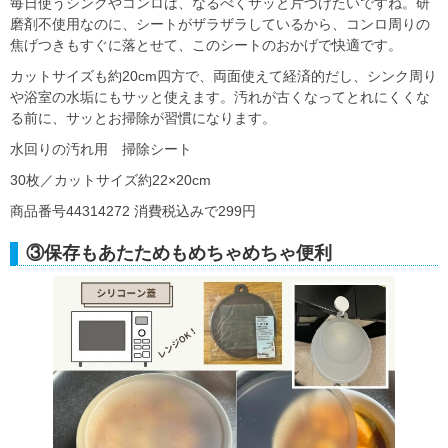
毎日使うシンクやコンロは、なるべくサッと片づけたいですね。研
磨剤不使用なのに、シートがザラザラしているから、コンロ周りの
焦げつきもすぐに落とせて、このシートのおかげで快適です。
カットサイズも約20cm四方で、両面使えて経済的だし、シンク周り
や浴室の水垢にもサッと使えます。汚れが古くなってとれにくくな
る前に、サッとお掃除が習慣になります。
水回りの汚れ用 掃除シート
30枚／カットサイズ約22×20cm
商品番号44314272 消費税込みで299円
③保存もあたためもめちゃめちゃ便利