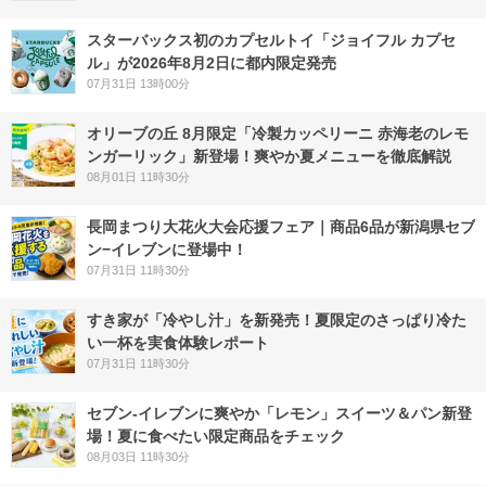
スターバックス初のカプセルトイ「ジョイフル カプセ
ル」が2026年8月2日に都内限定発売
07月31日 13時00分
オリーブの丘 8月限定「冷製カッペリーニ 赤海老のレモ
ンガーリック」新登場！爽やか夏メニューを徹底解説
08月01日 11時30分
長岡まつり大花火大会応援フェア｜商品6品が新潟県セブ
ン−イレブンに登場中！
07月31日 11時30分
すき家が「冷やし汁」を新発売！夏限定のさっぱり冷た
い一杯を実食体験レポート
07月31日 11時30分
セブン‐イレブンに爽やか「レモン」スイーツ＆パン新登
場！夏に食べたい限定商品をチェック
08月03日 11時30分