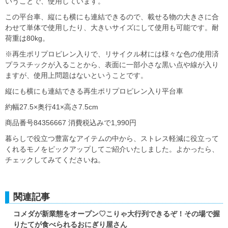
いうことで、使用しています。
この平台車、縦にも横にも連結できるので、載せる物の大きさに合
わせて単体で使用したり、大きいサイズにして使用も可能です。耐
荷重は80kg。
※再生ポリプロピレン入りで、リサイクル材には様々な色の使用済
プラスチックが入ることから、表面に一部小さな黒い点や線が入り
ますが、使用上問題はないということです。
縦にも横にも連結できる再生ポリプロピレン入り平台車
約幅27.5×奥行41×高さ7.5cm
商品番号84356667 消費税込みで1,990円
暮らしで役立つ豊富なアイテムの中から、ストレス軽減に役立って
くれるモノをピックアップしてご紹介いたしました。よかったら、
チェックしてみてくださいね。
関連記事
コメダが新業態をオープン♡こりゃ大行列できるぞ！その場で握
りたてが食べられるおにぎり屋さん