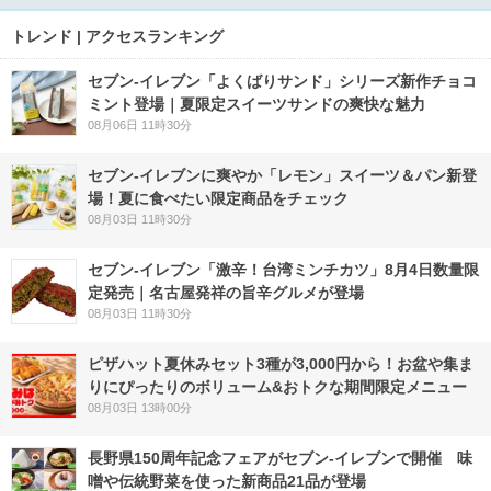
トレンド | アクセスランキング
セブン‐イレブン「よくばりサンド」シリーズ新作チョコ
ミント登場｜夏限定スイーツサンドの爽快な魅力
08月06日 11時30分
セブン‐イレブンに爽やか「レモン」スイーツ＆パン新登
場！夏に食べたい限定商品をチェック
08月03日 11時30分
セブン-イレブン「激辛！台湾ミンチカツ」8月4日数量限
定発売｜名古屋発祥の旨辛グルメが登場
08月03日 11時30分
ピザハット夏休みセット3種が3,000円から！お盆や集ま
りにぴったりのボリューム&おトクな期間限定メニュー
08月03日 13時00分
長野県150周年記念フェアがセブン-イレブンで開催 味
噌や伝統野菜を使った新商品21品が登場