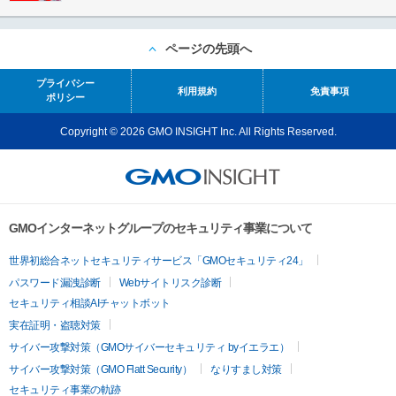
ページの先頭へ
プライバシー
利用規約
免責事項
ポリシー
Copyright © 2026 GMO INSIGHT Inc. All Rights Reserved.
GMOインターネットグループのセキュリティ事業について
世界初総合ネットセキュリティサービス「GMOセキュリティ24」
パスワード漏洩診断
Webサイトリスク診断
セキュリティ相談AIチャットボット
実在証明・盗聴対策
サイバー攻撃対策（GMOサイバーセキュリティ byイエラエ）
サイバー攻撃対策（GMO Flatt Security）
なりすまし対策
セキュリティ事業の軌跡