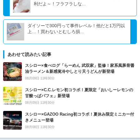
利だよ～！フラフラしな...
ダイソーで300円って事件レベル！他だと1万円以
上…！買わないとむしろ損...
あわせて読みたい記事
スシロー×食べログ「らーめん 武双家」監修！家系風豚骨醤
油ラーメン＆新感覚冷やしとり天うどんが新登場
08月09日 11時30分
スシロー×C.C.レモン初コラボ！夏限定「おいしーレモンの
甘酸っぱパフェ」新登場
08月09日 11時30分
スシロー×GAZOO Racing初コラボ！夏休み限定ミニカー付
きメニュー登場
08月08日 11時30分