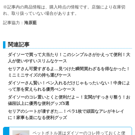
※記事内の商品情報は、購入時点の情報です。店舗により在庫切
れ、取り扱っていない場合があります。
記事協力：
海原藍
関連記事
ダイソーで買って大当たり！このシンプルさがかえって便利！大
人が使いやすいスリムなケース
セリアさん可愛すぎるよ…見つけた瞬間買わざるを得なかった！
ミニミニサイズの持ち運びケース
ダイソーさん賢い！ペン入れるだけじゃもったいない！中身によ
って形を変えられる優秀ぺンケース
ダイソーのコレ置いとくと便利だよ～！玄関がすっきり整う！お
値段以上に優秀な便利グッズ5選
セリアのシートが凄すぎた…！ペラ1枚で頑固なアレがキレイ
に！家事も楽になる便利グッズ
ペットボトル派はダイソーのコレ持っておくと便