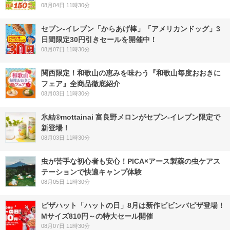
08月04日 11時30分
セブン‐イレブン「からあげ棒」「アメリカンドッグ」3
日間限定30円引きセールを開催中！
08月07日 11時30分
関西限定！和歌山の恵みを味わう『和歌山毎度おおきに
フェア』全商品徹底紹介
08月03日 11時30分
氷結®mottainai 富良野メロンがセブン‐イレブン限定で
新登場！
08月03日 11時30分
虫が苦手な初心者も安心！PICA×アース製薬の虫ケアス
テーションで快適キャンプ体験
08月05日 11時30分
ピザハット「ハットの日」8月は新作ビビンバピザ登場！
Mサイズ810円～の特大セール開催
08月07日 11時30分