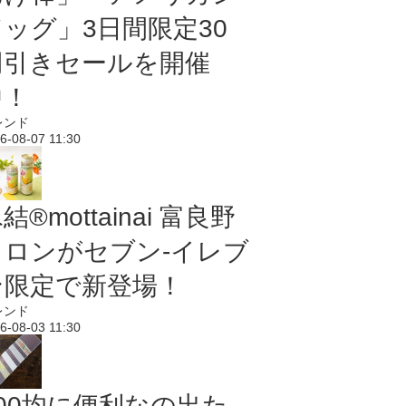
ドッグ」3日間限定30
円引きセールを開催
中！
レンド
6-08-07 11:30
結®mottainai 富良野
メロンがセブン‐イレブ
ン限定で新登場！
レンド
6-08-03 11:30
100均に便利なの出た