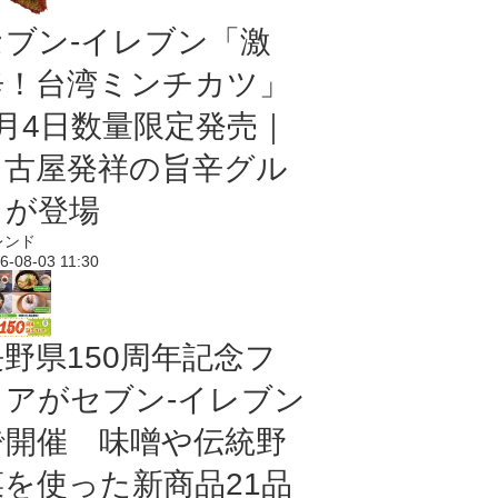
セブン-イレブン「激
辛！台湾ミンチカツ」
8月4日数量限定発売｜
名古屋発祥の旨辛グル
メが登場
レンド
6-08-03 11:30
長野県150周年記念フ
ェアがセブン-イレブン
で開催 味噌や伝統野
菜を使った新商品21品