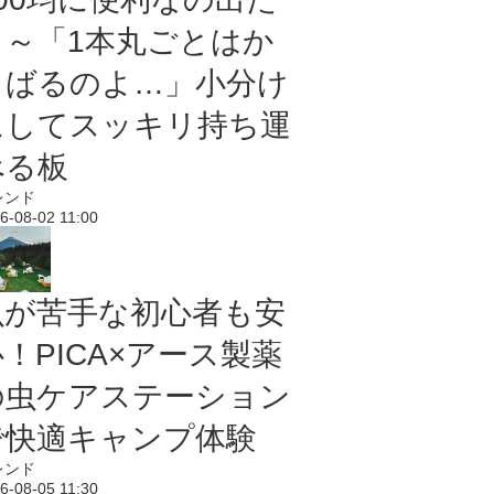
よ～「1本丸ごとはか
さばるのよ…」小分け
にしてスッキリ持ち運
べる板
レンド
6-08-02 11:00
虫が苦手な初心者も安
！PICA×アース製薬
の虫ケアステーション
で快適キャンプ体験
レンド
6-08-05 11:30