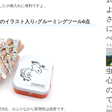
した小物入れに便利ですよ。
のイラスト入り♪グルーミングツール6点
ト
202
心
ト
で6点。小ぶりながら実用性は抜群です。
202