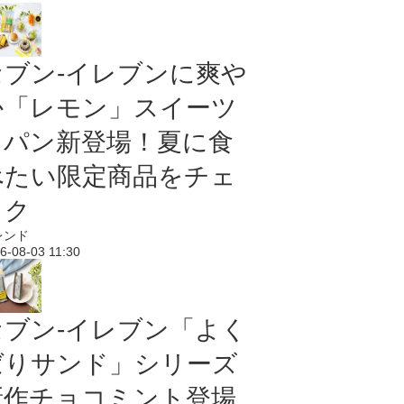
セブン‐イレブンに爽や
か「レモン」スイーツ
＆パン新登場！夏に食
べたい限定商品をチェ
ック
レンド
6-08-03 11:30
セブン‐イレブン「よく
ばりサンド」シリーズ
新作チョコミント登場