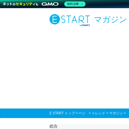
無料診断
マガジン
E START トップページ
>
トレンド
>
マガジン
総合