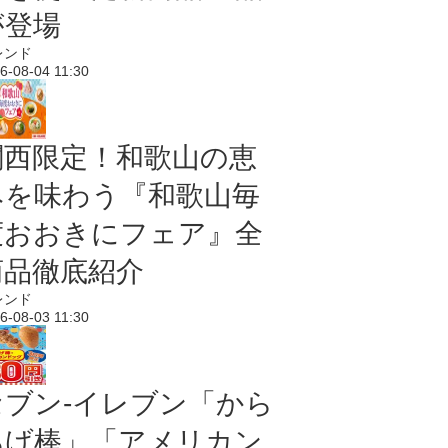
が登場
レンド
6-08-04 11:30
関西限定！和歌山の恵
みを味わう『和歌山毎
度おおきにフェア』全
商品徹底紹介
レンド
6-08-03 11:30
セブン‐イレブン「から
あげ棒」「アメリカン