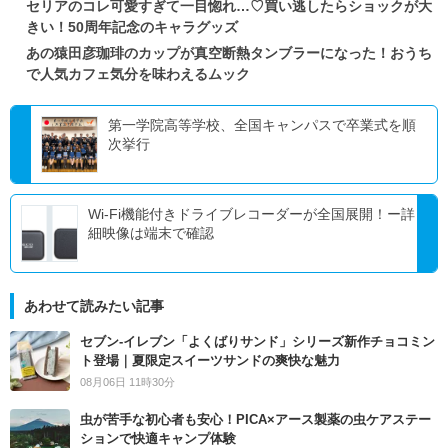
セリアのコレ可愛すぎて一目惚れ…♡買い逃したらショックが大
きい！50周年記念のキャラグッズ
あの猿田彦珈琲のカップが真空断熱タンブラーになった！おうち
で人気カフェ気分を味わえるムック
第一学院高等学校、全国キャンパスで卒業式を順
次挙行
Wi-Fi機能付きドライブレコーダーが全国展開！ー詳
細映像は端末で確認
あわせて読みたい記事
セブン‐イレブン「よくばりサンド」シリーズ新作チョコミン
ト登場｜夏限定スイーツサンドの爽快な魅力
08月06日 11時30分
虫が苦手な初心者も安心！PICA×アース製薬の虫ケアステー
ションで快適キャンプ体験