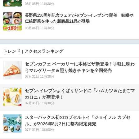
08月05日 11時30分
長野県150周年記念フェアがセブン-イレブンで開催 味噌や
伝統野菜を使った新商品21品が登場
08月04日 11時30分
トレンド | アクセスランキング
セブンカフェ ベーカリーに本格ピザ新登場！手軽に味わ
うマルゲリータ＆照り焼きチキンを全国発売
07月31日 11時30分
セブン‐イレブンよくばりサンドに「ハムカツ＆たまごマ
カロニ」が新登場！
07月31日 11時30分
スターバックス初のカプセルトイ「ジョイフル カプセ
ル」が2026年8月2日に都内限定発売
07月31日 13時00分