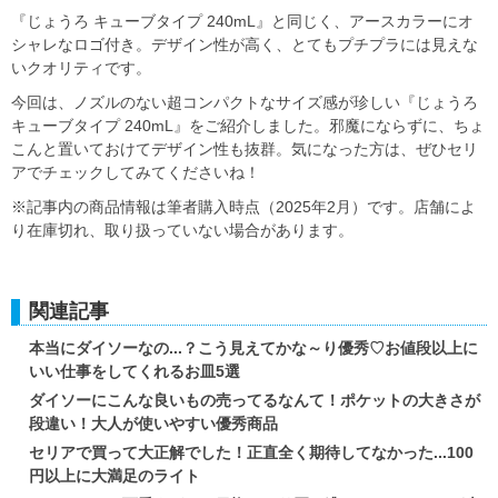
『じょうろ キューブタイプ 240mL』と同じく、アースカラーにオ
シャレなロゴ付き。デザイン性が高く、とてもプチプラには見えな
いクオリティです。
今回は、ノズルのない超コンパクトなサイズ感が珍しい『じょうろ
キューブタイプ 240mL』をご紹介しました。邪魔にならずに、ちょ
こんと置いておけてデザイン性も抜群。気になった方は、ぜひセリ
アでチェックしてみてくださいね！
※記事内の商品情報は筆者購入時点（2025年2月）です。店舗によ
り在庫切れ、取り扱っていない場合があります。
関連記事
本当にダイソーなの...？こう見えてかな～り優秀♡お値段以上に
いい仕事をしてくれるお皿5選
ダイソーにこんな良いもの売ってるなんて！ポケットの大きさが
段違い！大人が使いやすい優秀商品
セリアで買って大正解でした！正直全く期待してなかった...100
円以上に大満足のライト