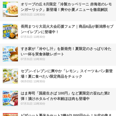
オリーブの丘 8月限定「冷製カッペリーニ 赤海老のレモ
ンガーリック」新登場！爽やか夏メニューを徹底解説
08月01日 11時30分
長岡まつり大花火大会応援フェア｜商品6品が新潟県セブ
ン−イレブンに登場中！
07月31日 11時30分
すき家が「冷やし汁」を新発売！夏限定のさっぱり冷た
い一杯を実食体験レポート
07月31日 11時30分
セブン‐イレブンに爽やか「レモン」スイーツ＆パン新登
場！夏に食べたい限定商品をチェック
08月03日 11時30分
はま寿司「国産生さば 100円」など夏限定の旨ねた第2
弾！漬けホタルイカや本鮪ほほ肉も登場中
07月31日 11時30分
ピザハット夏休みセット3種が3,000円から！お盆や集ま