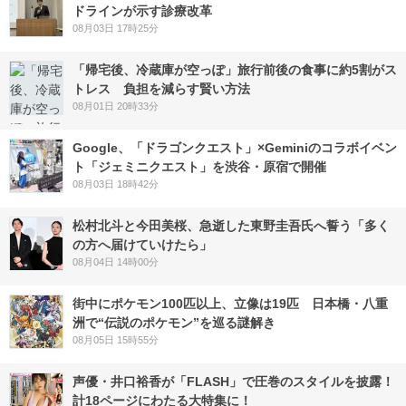
ドラインが示す診療改革
08月03日 17時25分
「帰宅後、冷蔵庫が空っぽ」旅行前後の食事に約5割がス
トレス 負担を減らす賢い方法
08月01日 20時33分
Google、「ドラゴンクエスト」×Geminiのコラボイベン
ト「ジェミニクエスト」を渋谷・原宿で開催
08月03日 18時42分
松村北斗と今田美桜、急逝した東野圭吾氏へ誓う「多く
の方へ届けていけたら」
08月04日 14時00分
街中にポケモン100匹以上、立像は19匹 日本橋・八重
洲で“伝説のポケモン”を巡る謎解き
08月05日 15時55分
声優・井口裕香が「FLASH」で圧巻のスタイルを披露！
計18ページにわたる大特集に！