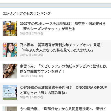
エンタメ | アクセスランキング
2027年のF1全レースを現地観戦！ 航空券・宿泊費付き
「夢のシーズンチケット」が当たる
08月05日 17時48分
乃木坂46・賀喜遥香が週刊少年チャンピオンに登場！
「5年ぶん大人になった私を見ていただけたら」
08月07日 18時00分
東雲うみ、「スピリッツ」の表紙＆グラビアに登場し妖
艶な雰囲気でファンを魅了！
08月03日 18時00分
なぜ59歳の三浦知良選手を起用？ ONODERA GROUP
と重なった「努力の積み重ね」
08月05日 16時00分
うつ病治療、「医師任せ」から共同意思決定へ 新ガイ