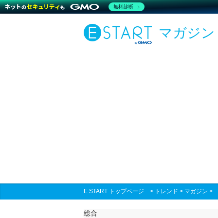
無料診断
マガジン
E START トップページ
>
トレンド
>
マガジン
総合