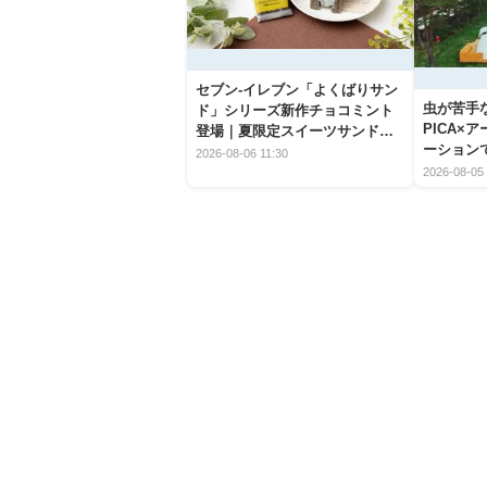
セブン‐イレブン「よくばりサン
虫が苦手
ド」シリーズ新作チョコミント
PICA×
登場｜夏限定スイーツサンドの
ーション
爽快な魅力
2026-08-06 11:30
2026-08-05 