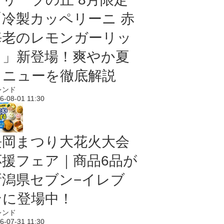
「冷製カッペリーニ 赤
海老のレモンガーリッ
ク」新登場！爽やか夏
メニューを徹底解説
レンド
6-08-01 11:30
長岡まつり大花火大会
応援フェア｜商品6品が
新潟県セブン−イレブ
ンに登場中！
レンド
6-07-31 11:30