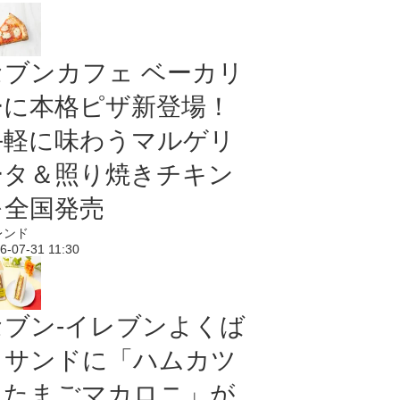
セブンカフェ ベーカリ
ーに本格ピザ新登場！
手軽に味わうマルゲリ
ータ＆照り焼きチキン
を全国発売
レンド
6-07-31 11:30
セブン‐イレブンよくば
りサンドに「ハムカツ
＆たまごマカロニ」が