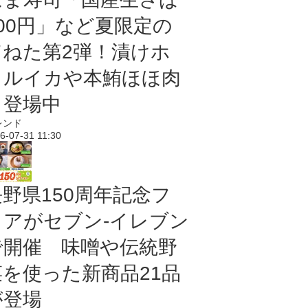
100円」など夏限定の
旨ねた第2弾！漬けホ
タルイカや本鮪ほほ肉
も登場中
レンド
6-07-31 11:30
長野県150周年記念フ
ェアがセブン-イレブン
で開催 味噌や伝統野
菜を使った新商品21品
が登場