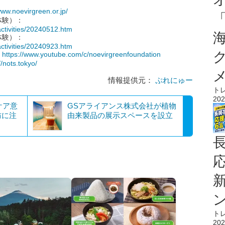
www.noevirgreen.or.jp/
体験）：
activities/20240512.htm
体験）：
activities/20240923.htm
：
https://www.youtube.com/c/noevirgreenfoundation
//nots.tokyo/
情報提供元：
ぷれにゅー
ト
202
ケア意
GSアライアンス株式会社が植物
防に注
由来製品の展示スペースを設立
ト
202