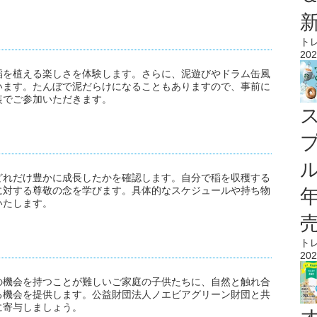
）
ト
202
稲を植える楽しさを体験します。さらに、泥遊びやドラム缶風
います。たんぼで泥だらけになることもありますので、事前に
装でご参加いただきます。
）
ル
どれだけ豊かに成長したかを確認します。自分で稲を収穫する
に対する尊敬の念を学びます。具体的なスケジュールや持ち物
いたします。
ト
202
の機会を持つことが難しいご家庭の子供たちに、自然と触れ合
る機会を提供します。公益財団法人ノエビアグリーン財団と共
に寄与しましょう。