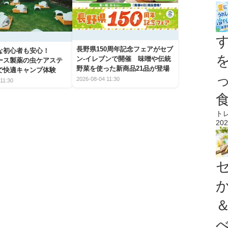
長野県150周年記念フェアがセブ
な初心者も安心！
ン-イレブンで開催 味噌や伝統
アース製薬の虫ケアステ
野菜を使った新商品21品が登場
で快適キャンプ体験
2026-08-04 11:30
11:30
ト
202