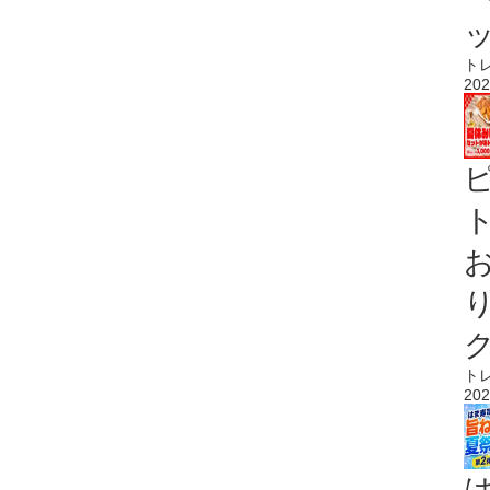
ト
202
ト
ト
202