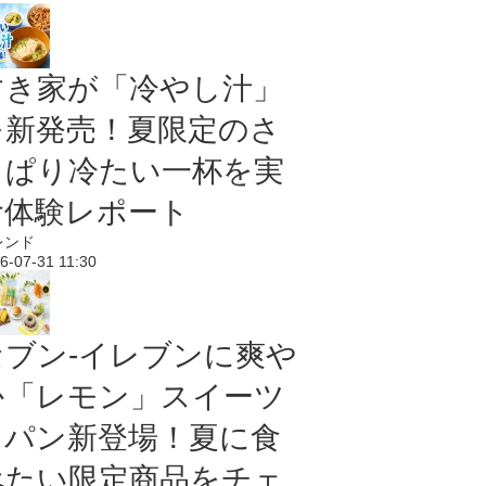
すき家が「冷やし汁」
を新発売！夏限定のさ
っぱり冷たい一杯を実
食体験レポート
レンド
6-07-31 11:30
セブン‐イレブンに爽や
か「レモン」スイーツ
＆パン新登場！夏に食
べたい限定商品をチェ