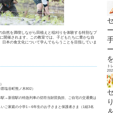
の自然を満喫しながら田植えと稲刈りを体験する特別なプ
21日に開催されます。この教室では、子どもたちに豊かな自
、日本の食文化について学んでもらうことを目指していま
ト
202
日）
郡塩谷町熊ノ木802）
市駅→新宿駅の特急列車の切符当財団負担、ご自宅の交通費は
いご家庭の小学1～6年生のお子さまと保護者さま（1組3名