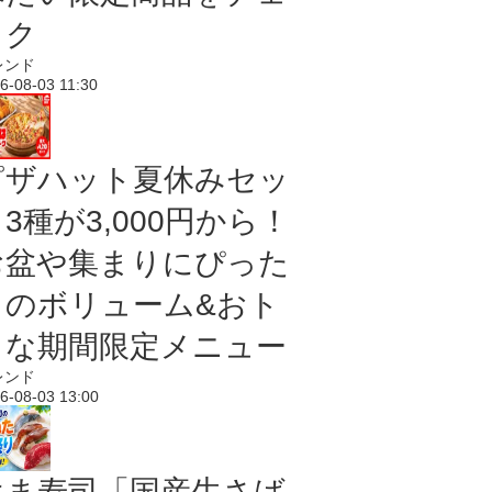
ック
レンド
6-08-03 11:30
ピザハット夏休みセッ
3種が3,000円から！
お盆や集まりにぴった
りのボリューム&おト
クな期間限定メニュー
レンド
6-08-03 13:00
はま寿司「国産生さば